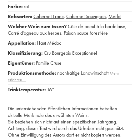
Farbe:
rot
Rebsorten:
Cabernet Franc
,
Cabernet Sauvignon
,
Merlot
Welcher Wein zum Essen?
Côte de boeuf à la bordelaise
,
Carré d'agneau aux herbes
,
Faisan sauce forestière
Appellation:
Haut Médoc
Klassifizierung:
Cru Bourgeois Exceptionnel
Eigentümer:
Famille Cruse
Produktionsmethode:
nachhaltige Landwirtschaft
Mehr
erfahren …
Trinktemperatur:
16°
Die untenstehenden öffentlichen Informationen betreffen
aktuelle Merkmale des erwähnten Weins.
Sie beziehen sich nicht auf einen spezifischen Jahrgang.
Achtung, dieser Text wird durch das Urheberrecht geschützt.
Ohne Einwilligung des Autors darf er nicht kopiert werden.