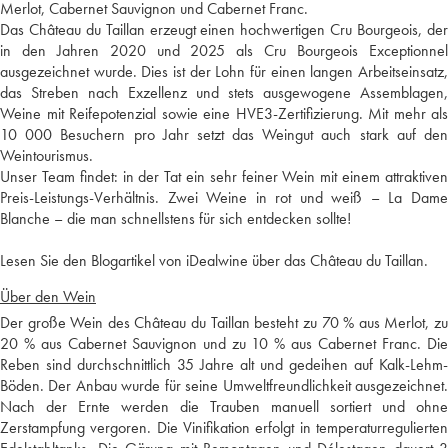
Merlot, Cabernet Sauvignon und Cabernet Franc.
Das Château du Taillan erzeugt einen hochwertigen Cru Bourgeois, der
in den Jahren 2020 und 2025 als Cru Bourgeois Exceptionnel
ausgezeichnet wurde. Dies ist der Lohn für einen langen Arbeitseinsatz,
das Streben nach Exzellenz und stets ausgewogene Assemblagen,
Weine mit Reifepotenzial sowie eine HVE3-Zertifizierung. Mit mehr als
10 000 Besuchern pro Jahr setzt das Weingut auch stark auf den
Weintourismus.
Unser Team findet: in der Tat ein sehr feiner Wein mit einem attraktiven
Preis-Leistungs-Verhältnis. Zwei Weine in rot und weiß – La Dame
Blanche – die man schnellstens für sich entdecken sollte!
Lesen Sie den Blogartikel von iDealwine über das Château du Taillan.
Über den Wein
Der große Wein des Château du Taillan besteht zu 70 % aus Merlot, zu
20 % aus Cabernet Sauvignon und zu 10 % aus Cabernet Franc. Die
Reben sind durchschnittlich 35 Jahre alt und gedeihen auf Kalk-Lehm-
Böden. Der Anbau wurde für seine Umweltfreundlichkeit ausgezeichnet.
Nach der Ernte werden die Trauben manuell sortiert und ohne
Zerstampfung vergoren. Die Vinifikation erfolgt in temperaturregulierten