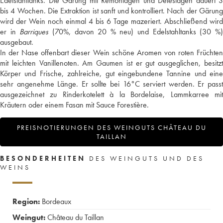
Edelstahltanks. Die Gärung mit Remontagen und Délestagen dauert 3
bis 4 Wochen. Die Extraktion ist sanft und kontrolliert. Nach der Gärung
wird der Wein noch einmal 4 bis 6 Tage mazeriert. Abschließend wird
er in
Barriques
(70%, davon 20 % neu) und Edelstahltanks (30 %
ausgebaut.
In der Nase offenbart dieser Wein schöne Aromen von roten Früchten
mit leichten Vanillenoten. Am Gaumen ist er gut ausgeglichen, besitzt
Körper und Frische, zahlreiche, gut eingebundene Tannine und eine
sehr angenehme Länge. Er sollte bei 16°C serviert werden. Er passt
ausgezeichnet zu Rinderkotelett à la Bordelaise, Lammkarree mit
Kräutern oder einem Fasan mit Sauce Forestière.
PREISNOTIERUNGEN DES WEINGUTS CHÂTEAU DU
TAILLAN
BESONDERHEITEN
DES WEINGUTS UND DES
WEINS
Region:
Bordeaux
Weingut:
Château du Taillan