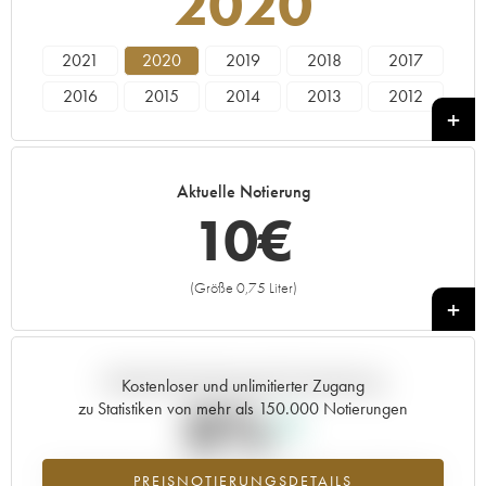
2020
2021
2020
2019
2018
2017
2016
2015
2014
2013
2012
2011
2010
2009
2008
2007
2006
2005
1978
Aktuelle Notierung
10
€
(Größe 0,75 Liter)
+
Aktuelle Entwicklung der Preisnotierung
Kostenloser und unlimitierter Zugang
0%
zu Statistiken von mehr als 150.000 Notierungen
Preisanstiegs des Jahrgangs 2020 im Jahr 2026 im Vergleich zum
PREISNOTIERUNGSDETAILS