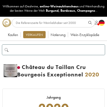
Willkommen auf iDealwine,
online-Weinauktionshaus
und
Weinhandlung
der besten Weine der Welt:
Burgund
,
Bordeaux
,
Champagne
...
Kaufen
Notierung
Wein-Enzyklopädie
VERKAUFEN
Château du Taillan Cru
Bourgeois Exceptionnel
2020
Jahrgang