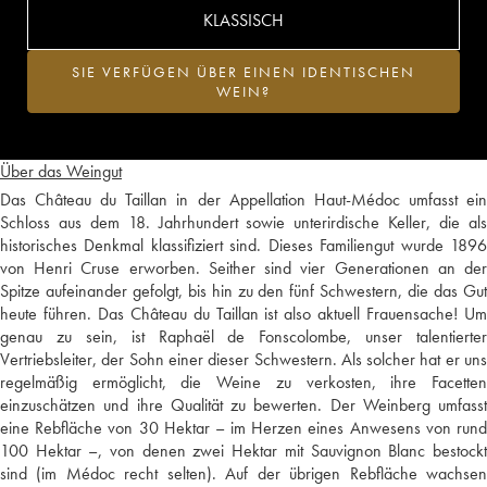
KLASSISCH
SIE VERFÜGEN ÜBER EINEN IDENTISCHEN
WEIN?
Über das Weingut
Das Château du Taillan in der Appellation Haut-Médoc umfasst ein
Schloss aus dem 18. Jahrhundert sowie unterirdische Keller, die als
historisches Denkmal klassifiziert sind. Dieses Familiengut wurde 1896
von Henri Cruse erworben. Seither sind vier Generationen an der
Spitze aufeinander gefolgt, bis hin zu den fünf Schwestern, die das Gut
heute führen. Das Château du Taillan ist also aktuell Frauensache! Um
genau zu sein, ist Raphaël de Fonscolombe, unser talentierter
Vertriebsleiter, der Sohn einer dieser Schwestern. Als solcher hat er uns
regelmäßig ermöglicht, die Weine zu verkosten, ihre Facetten
einzuschätzen und ihre Qualität zu bewerten. Der Weinberg umfasst
eine Rebfläche von 30 Hektar – im Herzen eines Anwesens von rund
100 Hektar –, von denen zwei Hektar mit Sauvignon Blanc bestockt
sind (im Médoc recht selten). Auf der übrigen Rebfläche wachsen