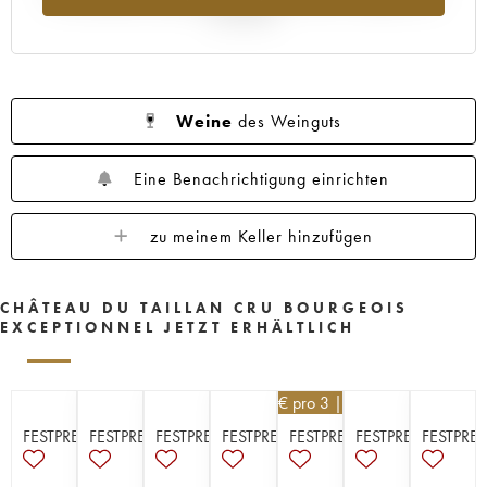
Jahr 2025
Weine
des Weinguts
Eine Benachrichtigung einrichten
zu meinem Keller hinzufügen
CHÂTEAU DU TAILLAN CRU BOURGEOIS
EXCEPTIONNEL JETZT ERHÄLTLICH
16,20
€
pro 3 | -10%
FESTPREISE
FESTPREISE
FESTPREISE
FESTPREISE
FESTPREISE
FESTPREISE
FESTPREI