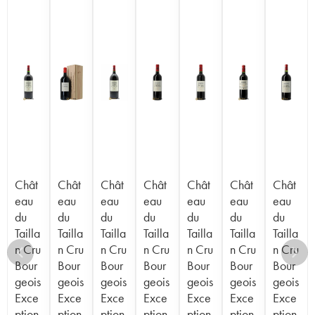
Chât
Chât
Chât
Chât
Chât
Chât
Chât
eau
eau
eau
eau
eau
eau
eau
du
du
du
du
du
du
du
Tailla
Tailla
Tailla
Tailla
Tailla
Tailla
Tailla
n Cru
n Cru
n Cru
n Cru
n Cru
n Cru
n Cru
Bour
Bour
Bour
Bour
Bour
Bour
Bour
geois
geois
geois
geois
geois
geois
geois
Exce
Exce
Exce
Exce
Exce
Exce
Exce
ption
ption
ption
ption
ption
ption
ption