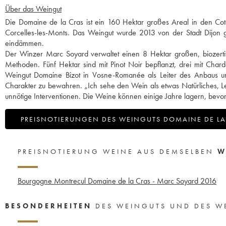
Über das Weingut
Die Domaine de la Cras ist ein 160 Hektar großes Areal in den Cotea
Corcelles-les-Monts. Das Weingut wurde 2013 von der Stadt Dijon g
eindämmen.
Der Winzer Marc Soyard verwaltet einen 8 Hektar großen, biozertif
Methoden. Fünf Hektar sind mit Pinot Noir bepflanzt, drei mit Cha
Weingut Domaine Bizot in Vosne-Romanée als Leiter des Anbaus und 
Charakter zu bewahren. „Ich sehe den Wein als etwas Natürliches, Leben
unnötige Interventionen. Die Weine können einige Jahre lagern, bevor
PREISNOTIERUNGEN DES WEINGUTS DOMAINE DE LA
PREISNOTIERUNG WEINE AUS DEMSELBEN
W
Bourgogne Montrecul Domaine de la Cras - Marc Soyard
2016
BESONDERHEITEN
DES WEINGUTS UND DES W