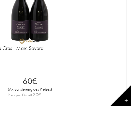
a Cras - Marc Soyard
60
€
(
Aktualisierung des Preises
)
30
€
Preis pro Einheit
✕