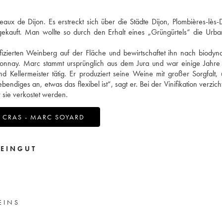
ux de Dijon. Es erstreckt sich über die Städte Dijon, Plombières-lès-
ekauft. Man wollte so durch den Erhalt eines „Grüngürtels“ die Urba
izierten Weinberg auf der Fläche und bewirtschaftet ihn nach biody
rdonnay. Marc stammt ursprünglich aus dem Jura und war einige Jahr
Kellermeister tätig. Er produziert seine Weine mit großer Sorgfalt,
diges an, etwas das flexibel ist“, sagt er. Bei der Vinifikation verzicht
 sie verkostet werden.
 CRAS - MARC SOYARD
EINGUT
EINS