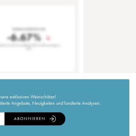
nsere exklusiven Weinschätze!
itierte Angebote, Neuigkeiten und fundierte Analysen.
ABONNIEREN