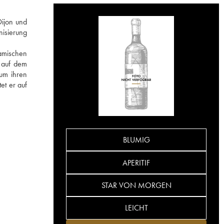
Dijon und
nisierung
namischen
e auf dem
 um ihren
et er auf
BLUMIG
APERITIF
STAR VON MORGEN
LEICHT