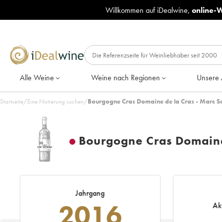
Willkommen auf iDealwine,
online-
Alle Weine
Weine nach Regionen
Unsere 
Startseite
/
Eine Notierung suchen
/
Bourgogne Cras Domaine de la Cras - Marc S
Bourgogne Cras Domaine
Jahrgang
2016
Ak