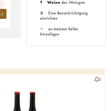
Weine
des Weinguts
Eine Benachrichtigung
LS
hr
einrichten
zu meinem Keller
hinzufügen
2