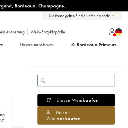
rgund
,
Bordeaux
,
Champagne
...
Die Preise gelten für die Lieferung nach:
ein-Notierung
Wein-Enzyklopädie
re
Unsere must-haves
🍇
Bordeaux Primeurs
Diesen Wein
kaufen
Diesen
ang
Wein
verkaufen
000