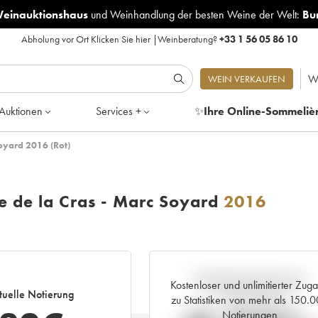
Weinauktionshaus
und
Weinhandlung der besten Weine der Welt:
Bu
Abholung vor Ort
Klicken Sie hier
|
Weinberatung?
+33 1 56 05 86 10
W
WEIN VERKAUFEN
Auktionen
Services +
✨
Ihre Online-Sommeliè
oyard 2016 (Rot)
 de la Cras - Marc Soyard
2016
Aktuelle Entwicklung der
Kostenloser und unlimitierter Zug
tuelle Notierung
Preisnotierung
zu Statistiken von mehr als 150.
Notierungen