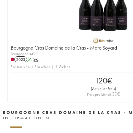
Bourgogne Cras Domaine de la Cras - Marc Soyard
Bourgogne AOC
2023
A
K
Posten von 4 Flaschen | 1 Gebot
120
€
(
Aktueller Preis
)
30
€
Preis pro Einheit
BOURGOGNE CRAS DOMAINE DE LA CRAS - 
INFORMATIONEN