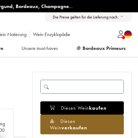
rgund
,
Bordeaux
,
Champagne
...
Die Preise gelten für die Lieferung nach:
ein-Notierung
Wein-Enzyklopädie
re
Unsere must-haves
🍇
Bordeaux Primeurs
Diesen Wein
kaufen
Diesen
ang
Wein
verkaufen
000