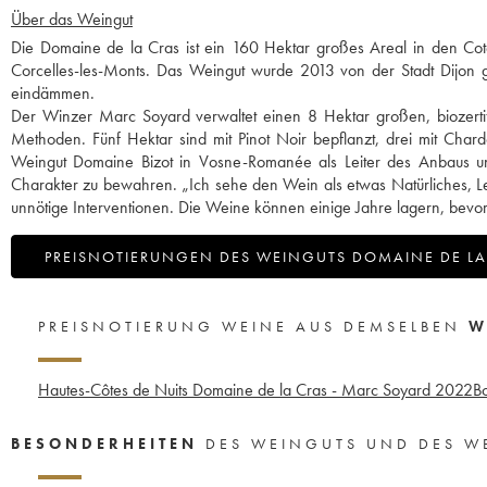
Über das Weingut
Die Domaine de la Cras ist ein 160 Hektar großes Areal in den Cotea
Corcelles-les-Monts. Das Weingut wurde 2013 von der Stadt Dijon g
eindämmen.
Der Winzer Marc Soyard verwaltet einen 8 Hektar großen, biozertif
Methoden. Fünf Hektar sind mit Pinot Noir bepflanzt, drei mit Cha
Weingut Domaine Bizot in Vosne-Romanée als Leiter des Anbaus und 
Charakter zu bewahren. „Ich sehe den Wein als etwas Natürliches, Leben
unnötige Interventionen. Die Weine können einige Jahre lagern, bevor
PREISNOTIERUNGEN DES WEINGUTS DOMAINE DE LA
PREISNOTIERUNG WEINE AUS DEMSELBEN
W
Hautes-Côtes de Nuits Domaine de la Cras - Marc Soyard
2022
B
BESONDERHEITEN
DES WEINGUTS UND DES W