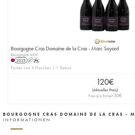
Bourgogne Cras Domaine de la Cras - Marc Soyard
Bourgogne AOC
2023
A
K
Posten von 4 Flaschen | 1 Gebot
120
€
(
Aktueller Preis
)
30
€
Preis pro Einheit
BOURGOGNE CRAS DOMAINE DE LA CRAS - 
INFORMATIONEN