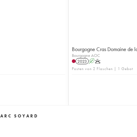
Bourgogne Cras Domaine de l
Bourgogne AOC
2023
A
K
Posten von 2 Flaschen | 1 Gebot
MARC SOYARD