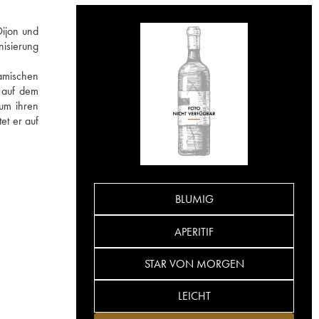
Dijon und
nisierung
namischen
e auf dem
 um ihren
et er auf
BLUMIG
APERITIF
STAR VON MORGEN
LEICHT