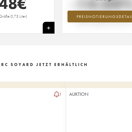
48
€
-14.04
Größe 0,75 Liter)
PREISNOTIERUNGSDETAI
Preisabfall des Jahrgangs 2022 im Ja
2026 im Vergleich zum Jahr 2025
+
RC SOYARD JETZT ERHÄLTLICH
AUKTION
1