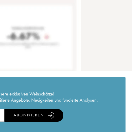
nsere exklusiven Weinschätze!
itierte Angebote, Neuigkeiten und fundierte Analysen.
ABONNIEREN