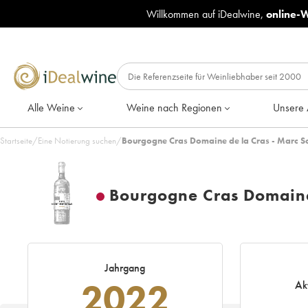
Willkommen auf iDealwine,
online-
Alle Weine
Weine nach Regionen
Unsere 
Startseite
/
Eine Notierung suchen
/
Bourgogne Cras Domaine de la Cras - Marc S
Bourgogne Cras Domaine
Jahrgang
2022
Ak