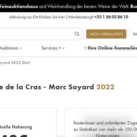
Weinauktionshaus
und
Weinhandlung der besten Weine der Welt:
Bu
Abholung vor Ort
Klicken Sie hier
|
Weinberatung?
+33 1 56 05 86 10
W
WEIN VERKAUFEN
Auktionen
Services +
✨
Ihre Online-Sommeliè
oyard 2022 (Rot)
 de la Cras - Marc Soyard
2022
Aktuelle Entwicklung der
Kostenloser und unlimitierter Zug
tuelle Notierung
Preisnotierung
zu Statistiken von mehr als 150.
Notierungen