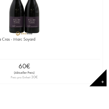
a Cras - Marc Soyard
60
€
(
Aktueller Preis
)
30
€
Preis pro Einheit
✕