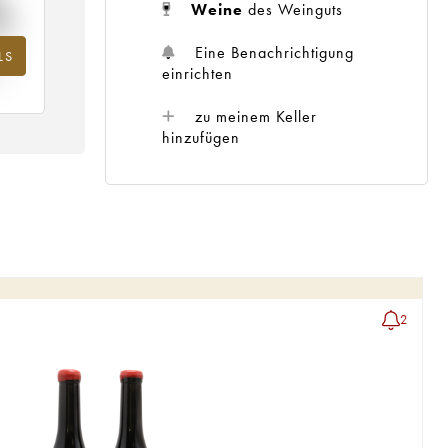
%
Weine
des Weinguts
Eine Benachrichtigung
LS
hr
einrichten
zu meinem Keller
hinzufügen
2