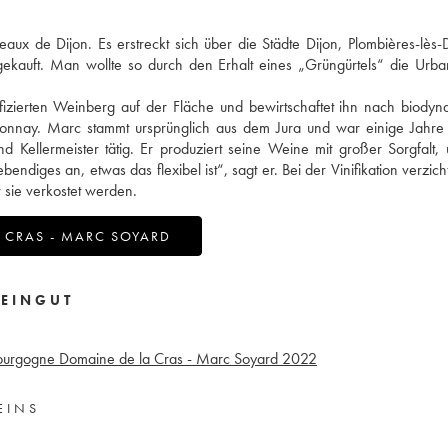
ux de Dijon. Es erstreckt sich über die Städte Dijon, Plombières-lès-
ekauft. Man wollte so durch den Erhalt eines „Grüngürtels“ die Urba
izierten Weinberg auf der Fläche und bewirtschaftet ihn nach biody
rdonnay. Marc stammt ursprünglich aus dem Jura und war einige Jahr
Kellermeister tätig. Er produziert seine Weine mit großer Sorgfalt,
diges an, etwas das flexibel ist“, sagt er. Bei der Vinifikation verzicht
 sie verkostet werden.
 CRAS - MARC SOYARD
EINGUT
ourgogne Domaine de la Cras - Marc Soyard
2022
EINS