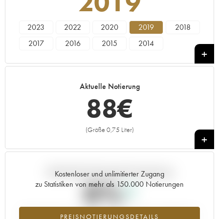
2019
2023
2022
2020
2019
2018
2017
2016
2015
2014
Aktuelle Notierung
88
€
(Größe 0,75 Liter)
+
Aktuelle Entwicklung der Preisnotierung
Kostenloser und unlimitierter Zugang
0%
zu Statistiken von mehr als 150.000 Notierungen
Preisanstiegs des Jahrgangs 2019 im Jahr 2026 im Vergleich zum
PREISNOTIERUNGSDETAILS