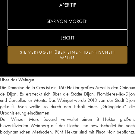
APERITIF
STAR VON MORGEN
LEICHT
SIE VERFÜGEN ÜBER EINEN IDENTISCHEN
WEIN?
Über das Weingut
Die Domaine de la Cras ist ein 160 Hektar großes Areal in den Coteaux
de Dijon. Es erstreckt sich über die Städte Dijon, Plombières-lès-Dijon
und Corcelles-les-Monts. Das Weingut wurde 2013 von der Stadt Dijon
gekauft. Man wollte so durch den Erhalt eines „Grüngürtels“ die
Urbanisierung eindämmen.
Der Winzer Marc Soyard verwaltet einen 8 Hektar großen,
biozertifizierten Weinberg auf der Fläche und bewirtschaftet ihn nach
biodynamischen Methoden. Fünf Hektar sind mit Pinot Noir bepflanzt,