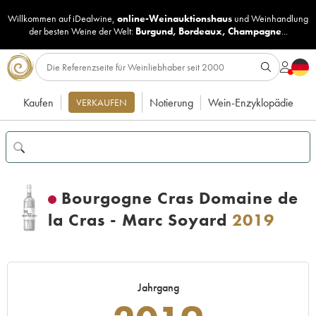
Willkommen auf iDealwine,
online-Weinauktionshaus
und
Weinhandlung
der besten Weine der Welt:
Burgund
,
Bordeaux
,
Champagne
...
Kaufen
Notierung
Wein-Enzyklopädie
VERKAUFEN
Bourgogne Cras Domaine de
la Cras - Marc Soyard
2019
Jahrgang