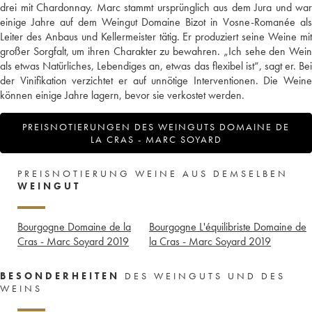
drei mit Chardonnay. Marc stammt ursprünglich aus dem Jura und war
einige Jahre auf dem Weingut Domaine Bizot in Vosne-Romanée als
Leiter des Anbaus und Kellermeister tätig. Er produziert seine Weine mit
großer Sorgfalt, um ihren Charakter zu bewahren. „Ich sehe den Wein
als etwas Natürliches, Lebendiges an, etwas das flexibel ist“, sagt er. Bei
der Vinifikation verzichtet er auf unnötige Interventionen. Die Weine
können einige Jahre lagern, bevor sie verkostet werden.
PREISNOTIERUNGEN DES WEINGUTS DOMAINE DE
LA CRAS - MARC SOYARD
PREISNOTIERUNG WEINE AUS DEMSELBEN
WEINGUT
Bourgogne Domaine de la
Bourgogne L'équilibriste Domaine de
Cras - Marc Soyard
2019
la Cras - Marc Soyard
2019
BESONDERHEITEN
DES WEINGUTS UND DES
WEINS