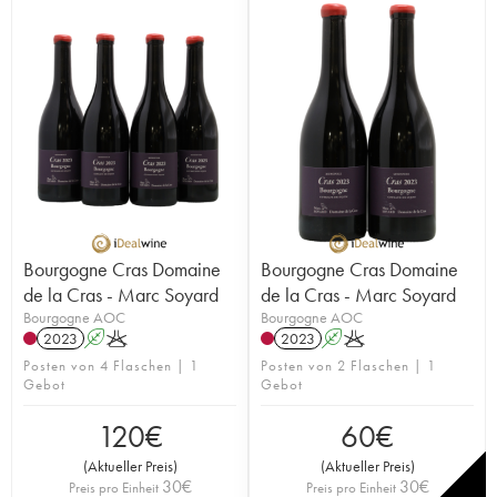
Bourgogne Cras Domaine
Bourgogne Cras Domaine
de la Cras - Marc Soyard
de la Cras - Marc Soyard
Bourgogne AOC
Bourgogne AOC
2023
A
K
2023
A
K
Posten von 4 Flaschen | 1
Posten von 2 Flaschen | 1
Gebot
Gebot
120
€
60
€
(
Aktueller Preis
)
(
Aktueller Preis
)
30
€
30
€
Preis pro Einheit
Preis pro Einheit