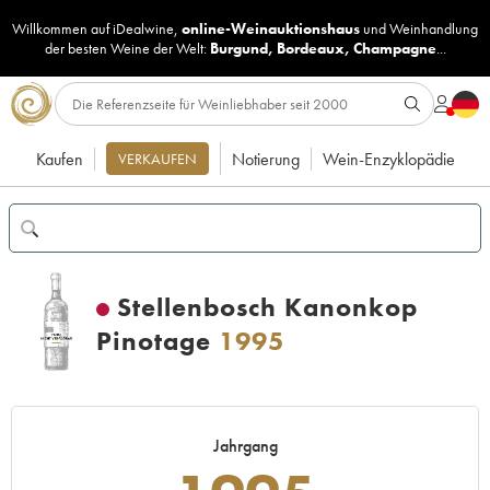
Willkommen auf iDealwine,
online-Weinauktionshaus
und
Weinhandlung
der besten Weine der Welt:
Burgund
,
Bordeaux
,
Champagne
...
Kaufen
Notierung
Wein-Enzyklopädie
VERKAUFEN
Stellenbosch Kanonkop
Pinotage
1995
Jahrgang