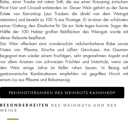
Rebe, einer Traube mit rotem Saft, die aus einer Kreuzung zwischen
Pinot Noir und Cinsault entstanden ist. Dieser Wein gehört zu der Serie
Estate von Kanonkop (aus Trauben die direkt von dem Weingut
stammen) und besteht zu 100 % aus Pinotage. Er ist einer der schönsten
seiner Gattung, den iDealwine für Sie zur Seite legen konnte. Sogar die
Hälfte der 100 Hektar großen Rebflächen des Weinguts wurde mit
dieser Rebsorte bepflanzt.
Der Wein offenbart eine wunderschön veilchenfarbene Robe sowie
Noten von Pflaume, Kirsche und süßen Gewürzen. Am Gaumen
begegnet man wieder einem fruchtigen, sehr angenehmen Aspekt und
vor allem Aromen von schwarzen Früchten und Unterholz, wenn sie
den Wein einige Jahre im Keller ruhen lassen. In Bezug auf
gastronomische Kombinationen empfehlen wir gegrillten Hirsch mit
einem Jus aus Pflaume und Balsamessig.
PREISNOTIERUNGEN DES WEINGUTS KANONKOP
BESONDERHEITEN
DES WEINGUTS UND DES
WEINS