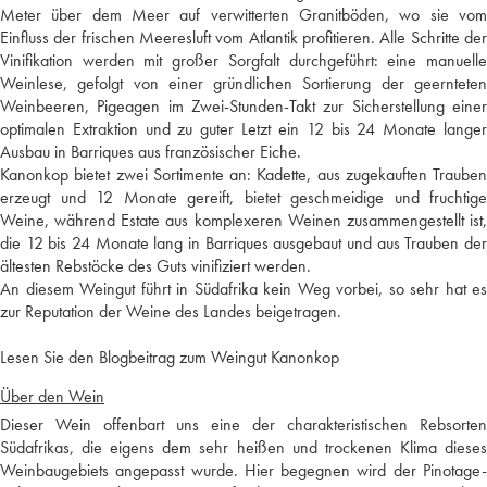
Meter über dem Meer auf verwitterten Granitböden, wo sie vom
Einfluss der frischen Meeresluft vom Atlantik profitieren. Alle Schritte der
Vinifikation werden mit großer Sorgfalt durchgeführt: eine manuelle
Weinlese, gefolgt von einer gründlichen Sortierung der geernteten
Weinbeeren, Pigeagen im Zwei-Stunden-Takt zur Sicherstellung einer
optimalen Extraktion und zu guter Letzt ein 12 bis 24 Monate langer
Ausbau in Barriques aus französischer Eiche.
Kanonkop bietet zwei Sortimente an: Kadette, aus zugekauften Trauben
erzeugt und 12 Monate gereift, bietet geschmeidige und fruchtige
Weine, während Estate aus komplexeren Weinen zusammengestellt ist,
die 12 bis 24 Monate lang in Barriques ausgebaut und aus Trauben der
ältesten Rebstöcke des Guts vinifiziert werden.
An diesem Weingut führt in Südafrika kein Weg vorbei, so sehr hat es
zur Reputation der Weine des Landes beigetragen.
Lesen Sie den Blogbeitrag zum Weingut Kanonkop
Über den Wein
Dieser Wein offenbart uns eine der charakteristischen Rebsorten
Südafrikas, die eigens dem sehr heißen und trockenen Klima dieses
Weinbaugebiets angepasst wurde. Hier begegnen wird der Pinotage-