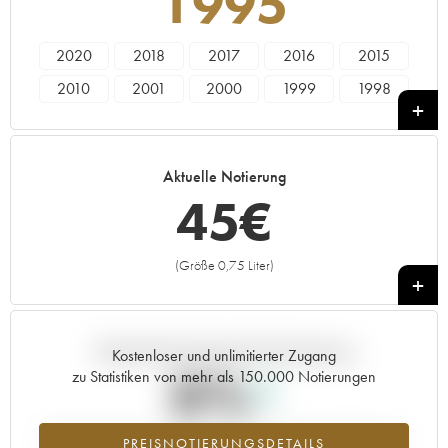
1995
2020
2018
2017
2016
2015
2010
2001
2000
1999
1998
1995
Aktuelle Notierung
45
€
(Größe 0,75 Liter)
+
Aktuelle Entwicklung der Preisnotierung
Kostenloser und unlimitierter Zugang
0%
zu Statistiken von mehr als 150.000 Notierungen
Preisanstiegs des Jahrgangs 1995 im Jahr 2026 im Vergleich zum
PREISNOTIERUNGSDETAILS