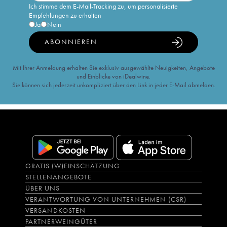
Ich stimme dem E-Mail-Tracking zu, um personalisierte
Empfehlungen zu erhalten
Ja
Nein
ABONNIEREN
Mit Ihrer Anmeldung erhalten Sie exklusiv ausgewählte Neuigkeiten, Angebote
und Einblicke von iDealwine.
Sie können sich jederzeit unkompliziert über den Link in jeder E-Mail abmelden.
GRATIS (W)EINSCHÄTZUNG
STELLENANGEBOTE
ÜBER UNS
VERANTWORTUNG VON UNTERNEHMEN (CSR)
VERSANDKOSTEN
PARTNERWEINGÜTER