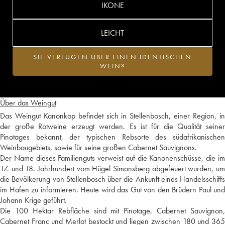
IKONE
LEICHT
SIE VERFÜGEN ÜBER EINEN IDENTISCHEN
WEIN?
Über das Weingut
Das Weingut Kanonkop befindet sich in Stellenbosch, einer Region, in
der große Rotweine erzeugt werden. Es ist für die Qualität seiner
Pinotages bekannt, der typischen Rebsorte des südafrikanischen
Weinbaugebiets, sowie für seine großen Cabernet Sauvignons.
Der Name dieses Familienguts verweist auf die Kanonenschüsse, die im
17. und 18. Jahrhundert vom Hügel Simonsberg abgefeuert wurden, um
die Bevölkerung von Stellenbosch über die Ankunft eines Handelsschiffs
im Hafen zu informieren. Heute wird das Gut von den Brüdern Paul und
Johann Krige geführt.
Die 100 Hektar Rebfläche sind mit Pinotage, Cabernet Sauvignon,
Cabernet Franc und Merlot bestockt und liegen zwischen 180 und 365