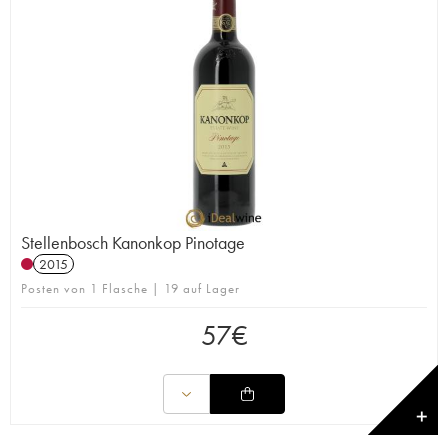
Stellenbosch Kanonkop Pinotage
2015
Posten von 1 Flasche | 19 auf Lager
57
€
✕