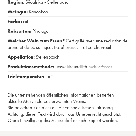
Region:
Südafrika - Stellenbosch
Weingut:
Kanonkop
Farbe:
rot
Rebsorten:
Pinotage
Welcher Wein zum Essen?
Cerf grillé avec une réduction de
prune et de balsamique
,
Bœuf braisé
,
Filet de chevreuil
Appellation:
Stellenbosch
Produktionsmethode:
umweltfreundlich
Mehr erfahren …
Trinktemperatur:
16°
Die untenstehenden öffentlichen Informationen betreffen
aktuelle Merkmale des erwähnten Weins.
Sie beziehen sich nicht auf einen spezifischen Jahrgang.
Achtung, dieser Text wird durch das Urheberrecht geschützt.
Ohne Einwilligung des Autors darf er nicht kopiert werden.