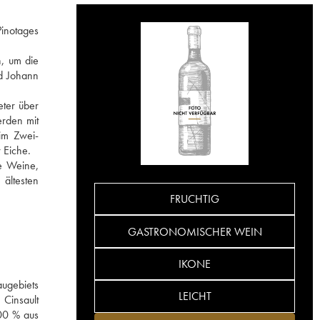
Pinotages
, um die
nd Johann
eter über
erden mit
im Zwei-
 Eiche.
ge Weine,
ältesten
FRUCHTIG
GASTRONOMISCHER WEIN
IKONE
augebiets
LEICHT
Cinsault
100 % aus