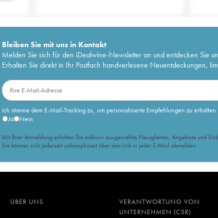
Bleiben Sie mit uns in Kontakt
Melden Sie sich für den iDealwine-Newsletter an und entdecken Sie u
Erhalten Sie direkt in Ihr Postfach handverlesene Neuentdeckungen, lim
Ich stimme dem E-Mail-Tracking zu, um personalisierte Empfehlungen zu erhalten
Ja
Nein
Mit Ihrer Anmeldung erhalten Sie exklusiv ausgewählte Neuigkeiten, Angebote und Einb
Sie können sich jederzeit unkompliziert über den Link in jeder E-Mail abmelden.
ÜBER UNS
VERANTWORTUNG VON
UNTERNEHMEN (CSR)