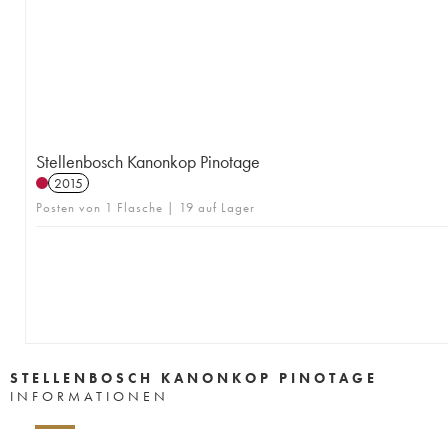
Stellenbosch Kanonkop Pinotage
2015
Posten von 1 Flasche | 19 auf Lager
STELLENBOSCH KANONKOP PINOTAGE
INFORMATIONEN