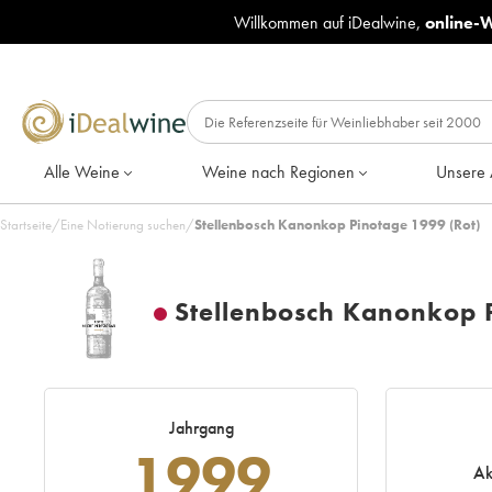
Willkommen auf iDealwine,
online-
Alle Weine
Weine nach Regionen
Unsere 
Startseite
/
Eine Notierung suchen
/
Stellenbosch Kanonkop Pinotage 1999 (Rot)
Stellenbosch Kanonkop 
Jahrgang
1999
Ak