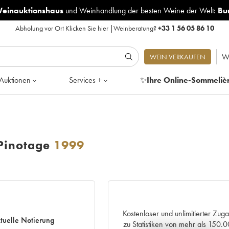
Weinauktionshaus
und
Weinhandlung der besten Weine der Welt:
Bu
Abholung vor Ort
Klicken Sie hier
|
Weinberatung?
+33 1 56 05 86 10
W
WEIN VERKAUFEN
Auktionen
Services +
✨
Ihre Online-Sommeliè
Pinotage
1999
Kostenloser und unlimitierter Zug
tuelle Notierung
zu Statistiken von mehr als 150.
Aktuelle Entwicklung der