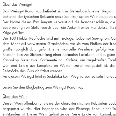
Über das Weingut
Das Weingut Kanonkop befindet sich in Stellenbosch, einer Region, i
bekannt, der typischen Rebsorte des südafrikanischen Weinbaugebiets
Der Name dieses Familienguts verweist auf die Kanonenschüsse, di
Bevölkerung von Stellenbosch über die Ankunft eines Handelsschiffs
Krige geführt.
Die 100 Hektar Rebfläche sind mit Pinotage, Cabernet Sauvignon, C
dem Meer auf verwitterten Granitböden, wo sie vom Einfluss der frisch
großer Sorgfalt durchgeführt: eine manuelle Weinlese, gefolgt vo
Stunden-Takt zur Sicherstellung einer optimalen Extraktion und zu gute
Kanonkop bietet zwei Sortimente an: Kadette, aus zugekauften Trau
während Estate aus komplexeren Weinen zusammengestellt ist, die
Rebstöcke des Guts vinifiziert werden.
An diesem Weingut führt in Südafrika kein Weg vorbei, so sehr hat es
Lesen Sie den Blogbeitrag zum Weingut Kanonkop
Über den Wein
Dieser Wein offenbart uns eine der charakteristischen Rebsorten Süd
angepasst wurde. Hier begegnen wird der Pinotage-Rebe, einer Tra
entstanden ist. Dieser Wein gehört zu der Serie Estate von Kanonk