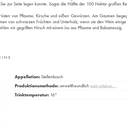
ür Sie zur Seite legen konnte. Sogar die Hälfte der 100 Hektar großen R
e Noten von Pflaume, Kirsche und süßen Gewürzen. Am Gaumen bege
men von schwarzen Früchten und Unterholz, wenn sie den Wein einige
hlen wir gegrillten Hirsch mit einem Jus aus Pflaume und Balsamessig.
EINS
Appellation:
Stellenbosch
Produktionsmethode:
umweltfreundlich
Mehr erfahren …
Trinktemperatur:
16°