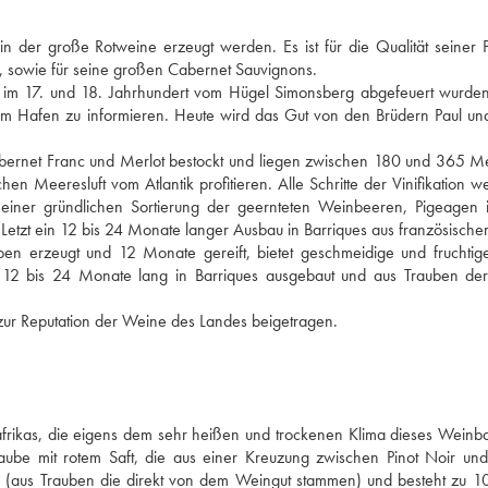
n der große Rotweine erzeugt werden. Es ist für die Qualität seiner 
, sowie für seine großen Cabernet Sauvignons.
e im 17. und 18. Jahrhundert vom Hügel Simonsberg abgefeuert wurden
 im Hafen zu informieren. Heute wird das Gut von den Brüdern Paul u
abernet Franc und Merlot bestockt und liegen zwischen 180 und 365 M
en Meeresluft vom Atlantik profitieren. Alle Schritte der Vinifikation w
n einer gründlichen Sortierung der geernteten Weinbeeren, Pigeagen 
r Letzt ein 12 bis 24 Monate langer Ausbau in Barriques aus französischer
ben erzeugt und 12 Monate gereift, bietet geschmeidige und fruchti
 12 bis 24 Monate lang in Barriques ausgebaut und aus Trauben der 
 zur Reputation der Weine des Landes beigetragen.
afrikas, die eigens dem sehr heißen und trockenen Klima dieses Weinb
ube mit rotem Saft, die aus einer Kreuzung zwischen Pinot Noir und 
op (aus Trauben die direkt von dem Weingut stammen) und besteht zu 