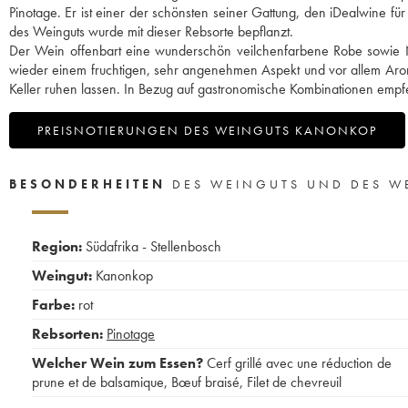
Pinotage. Er ist einer der schönsten seiner Gattung, den iDealwine f
des Weinguts wurde mit dieser Rebsorte bepflanzt.
Der Wein offenbart eine wunderschön veilchenfarbene Robe sowi
wieder einem fruchtigen, sehr angenehmen Aspekt und vor allem Aro
Keller ruhen lassen. In Bezug auf gastronomische Kombinationen empfe
PREISNOTIERUNGEN DES WEINGUTS KANONKOP
BESONDERHEITEN
DES WEINGUTS UND DES W
Region:
Südafrika - Stellenbosch
Weingut:
Kanonkop
Farbe:
rot
Rebsorten:
Pinotage
Welcher Wein zum Essen?
Cerf grillé avec une réduction de
prune et de balsamique
,
Bœuf braisé
,
Filet de chevreuil