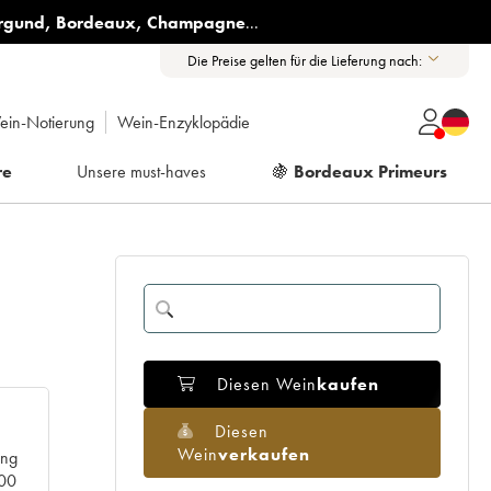
rgund
,
Bordeaux
,
Champagne
...
Die Preise gelten für die Lieferung nach:
ein-Notierung
Wein-Enzyklopädie
re
Unsere must-haves
🍇
Bordeaux Primeurs
Diesen Wein
kaufen
Diesen
Wein
verkaufen
ang
000