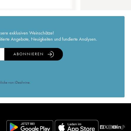
nsere exklusiven Weinschätze!
itierte Angebote, Neuigkeiten und fundierte Analysen.
ABONNIEREN
licke von iDealwine.