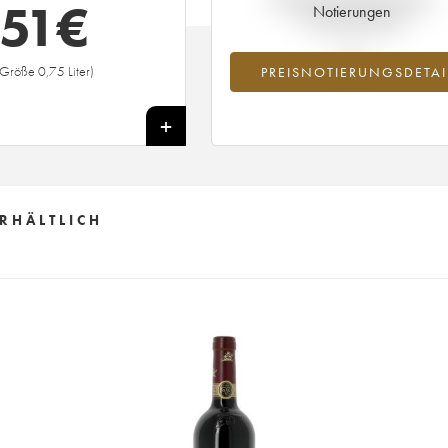
51
€
Notierungen
Preisnotierung
(Größe 0,75 Liter)
PREISNOTIERUNGSDETAI
+
RHÄLTLICH