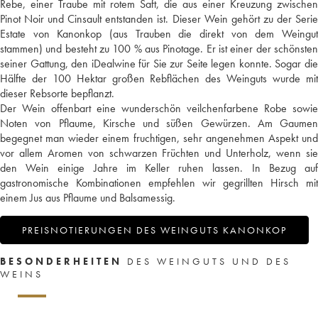
Rebe, einer Traube mit rotem Saft, die aus einer Kreuzung zwischen
Pinot Noir und Cinsault entstanden ist. Dieser Wein gehört zu der Serie
Estate von Kanonkop (aus Trauben die direkt von dem Weingut
stammen) und besteht zu 100 % aus Pinotage. Er ist einer der schönsten
seiner Gattung, den iDealwine für Sie zur Seite legen konnte. Sogar die
Hälfte der 100 Hektar großen Rebflächen des Weinguts wurde mit
dieser Rebsorte bepflanzt.
Der Wein offenbart eine wunderschön veilchenfarbene Robe sowie
Noten von Pflaume, Kirsche und süßen Gewürzen. Am Gaumen
begegnet man wieder einem fruchtigen, sehr angenehmen Aspekt und
vor allem Aromen von schwarzen Früchten und Unterholz, wenn sie
den Wein einige Jahre im Keller ruhen lassen. In Bezug auf
gastronomische Kombinationen empfehlen wir gegrillten Hirsch mit
einem Jus aus Pflaume und Balsamessig.
PREISNOTIERUNGEN DES WEINGUTS KANONKOP
BESONDERHEITEN
DES WEINGUTS UND DES
WEINS