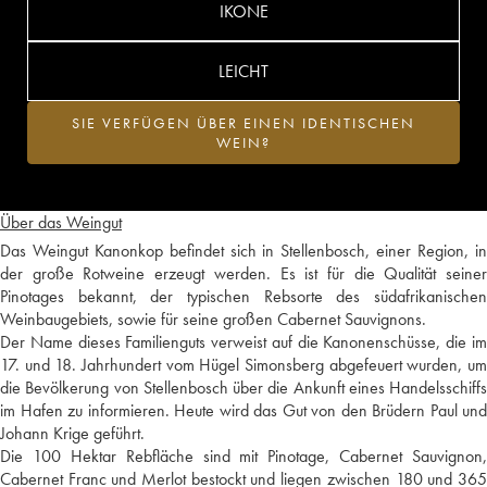
IKONE
LEICHT
SIE VERFÜGEN ÜBER EINEN IDENTISCHEN
WEIN?
Über das Weingut
Das Weingut Kanonkop befindet sich in Stellenbosch, einer Region, in
der große Rotweine erzeugt werden. Es ist für die Qualität seiner
Pinotages bekannt, der typischen Rebsorte des südafrikanischen
Weinbaugebiets, sowie für seine großen Cabernet Sauvignons.
Der Name dieses Familienguts verweist auf die Kanonenschüsse, die im
17. und 18. Jahrhundert vom Hügel Simonsberg abgefeuert wurden, um
die Bevölkerung von Stellenbosch über die Ankunft eines Handelsschiffs
im Hafen zu informieren. Heute wird das Gut von den Brüdern Paul und
Johann Krige geführt.
Die 100 Hektar Rebfläche sind mit Pinotage, Cabernet Sauvignon,
Cabernet Franc und Merlot bestockt und liegen zwischen 180 und 365