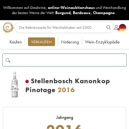
Willkommen auf iDealwine,
online-Weinauktionshaus
und
Weinhandlung
der besten Weine der Welt:
Burgund
,
Bordeaux
,
Champagne
...
Kaufen
Notierung
Wein-Enzyklopädie
VERKAUFEN
Stellenbosch Kanonkop
Pinotage
2016
Jahrgang