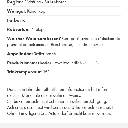
Region:
Südafrika - Stellenbosch
Weingut:
Kanonkop
Farbe:
rot
Rebsorten:
Pinotage
Welcher Wein zum Essen?
Cerf grillé avec une réduction de
prune et de balsamique
,
Bœuf braisé
,
Filet de chevreuil
Appellation:
Stellenbosch
Produktionsmethode:
umweltfreundlich
Mehr erfahren …
Trinktemperatur:
16°
Die untenstehenden öffentlichen Informationen betreffen
aktuelle Merkmale des erwähnten Weins.
Sie beziehen sich nicht auf einen spezifischen Jahrgang.
Achtung, dieser Text wird durch das Urheberrecht geschützt.
Ohne Einwilligung des Autors darf er nicht kopiert werden.