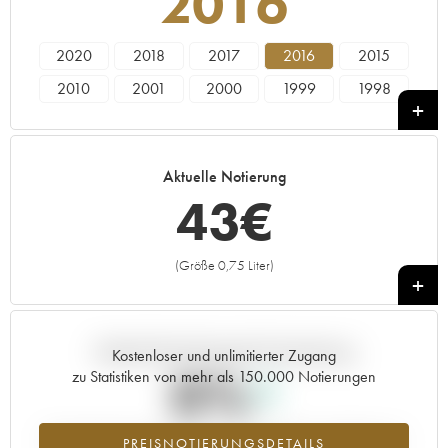
2016
2020
2018
2017
2016
2015
2010
2001
2000
1999
1998
1995
Aktuelle Notierung
43
€
(Größe 0,75 Liter)
+
Aktuelle Entwicklung der Preisnotierung
Kostenloser und unlimitierter Zugang
0%
zu Statistiken von mehr als 150.000 Notierungen
Preisanstiegs des Jahrgangs 2016 im Jahr 2026 im Vergleich zum
PREISNOTIERUNGSDETAILS