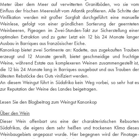
Meter über dem Meer auf verwitterten Granitböden, wo sie vom
Einfluss der frischen Meeresluft vom Atlantik profitieren. Alle Schritte der
Vinifikation werden mit großer Sorgfalt durchgeführt: eine manuelle
Weinlese, gefolgt von einer gründlichen Sortierung der geernteten
Weinbeeren, Pigeagen im Zwei-Stunden-Takt zur Sicherstellung einer
optimalen Extraktion und zu guter Letzt ein 12 bis 24 Monate langer
Ausbau in Barriques aus französischer Eiche.
Kanonkop bietet zwei Sortimente an: Kadette, aus zugekauften Trauben
erzeugt und 12 Monate gereift, bietet geschmeidige und fruchtige
Weine, während Estate aus komplexeren Weinen zusammengestellt ist,
die 12 bis 24 Monate lang in Barriques ausgebaut und aus Trauben der
ältesten Rebstöcke des Guts vinifiziert werden.
An diesem Weingut führt in Südafrika kein Weg vorbei, so sehr hat es
zur Reputation der Weine des Landes beigetragen.
Lesen Sie den Blogbeitrag zum Weingut Kanonkop
Über den Wein
Dieser Wein offenbart uns eine der charakteristischen Rebsorten
Südafrikas, die eigens dem sehr heißen und trockenen Klima dieses
Weinbaugebiets angepasst wurde. Hier begegnen wird der Pinotage-