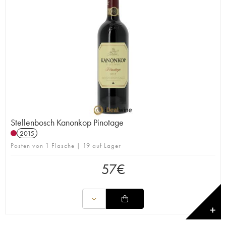
Stellenbosch Kanonkop Pinotage
2015
Posten von 1 Flasche | 19 auf Lager
57
€
✕