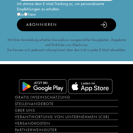
Ich stimme dem E-Mail-Tracking zu, um personalisierte
Empfehlungen zu erhalten
Ja
Nein
ABONNIEREN
Mit Ihrer Anmeldung erhalten Sie exklusiv ausgewählte Neuigkeiten, Angebote
und Einblicke von iDealwine.
Sie können sich jederzeit unkompliziert über den Link in jeder E-Mail abmelden.
GRATIS (W)EINSCHÄTZUNG
STELLENANGEBOTE
ÜBER UNS
VERANTWORTUNG VON UNTERNEHMEN (CSR)
VERSANDKOSTEN
PARTNERWEINGÜTER