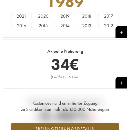
1989
2021
2020
2019
2018
2017
2016
2015
2014
2013
2012
2011
2010
2009
2008
2007
2006
2005
2004
2003
2002
Aktuelle Notierung
2001
2000
1999
1998
1997
34
€
1996
1995
1994
1993
1992
1990
1989
1988
1987
1986
(Größe 0,75 Liter)
+
1985
1984
1983
1982
1981
1980
1979
1978
1976
1975
Aktuelle Entwicklung der Preisnotierung
1973
1971
1967
1962
Kostenloser und unlimitierter Zugang
-3.46%
zu Statistiken von mehr als 150.000 Notierungen
Preisabfall des Jahrgangs 1989 im Jahr 2026 im Vergleich zum Jahr
PREISNOTIERUNGSDETAILS