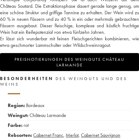
Château Soutard. Die Extraktionsphase dauert gerade lange genug, um
eine schöne Struktur und griffige Tannine zu erhalten. Der Wein wird zu
60 % in neuen Fässern und zu 40 % in ein oder mehrmals gebrauchten
Fässern ausgebaut. Dieser fleischige, komplexe und köstlich fruchtige
Wein hat ein Reifepotenzial von etwa fünfzehn Jahren.
Er lässt sich wunderbar mit feinen Fleischgerichten kombinieren, wie
etwa geschmorter Lammschulter oder Wildschweinragout.
PREISNOTIERUNGEN DES WEINGUTS CHÂTEAU
LARMANDE
BESONDERHEITEN
DES WEINGUTS UND DES
WEINS
Region:
Bordeaux
Weingut:
Château Larmande
Farbe:
rot
Rebsorten:
Cabernet Franc
,
Merlot
,
Cabernet Sauvignon