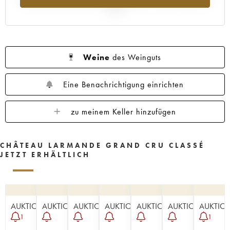
2025
Weine
des Weinguts
Eine Benachrichtigung einrichten
zu meinem Keller hinzufügen
CHÂTEAU LARMANDE GRAND CRU CLASSÉ
JETZT ERHÄLTLICH
AUKTION
AUKTION
AUKTION
AUKTION
AUKTION
AUKTION
AUKTIO
1
1