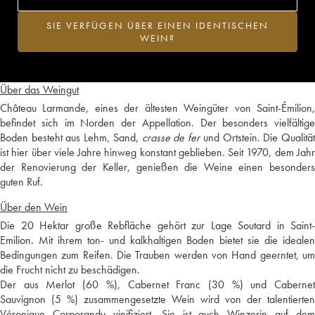
SIE VERFÜGEN ÜBER EINEN IDENTISCHEN
WEIN?
Über das Weingut
Château Larmande, eines der ältesten Weingüter von Saint-Émilion,
befindet sich im Norden der Appellation. Der besonders vielfältige
Boden besteht aus Lehm, Sand,
crasse de fer
und Ortstein. Die Qualitä
ist hier über viele Jahre hinweg konstant geblieben. Seit 1970, dem Jahr
der Renovierung der Keller, genießen die Weine einen besonders
guten Ruf.
Über den Wein
Die 20 Hektar große Rebfläche gehört zur Lage Soutard in Saint-
Emilion. Mit ihrem ton- und kalkhaltigen Boden bietet sie die idealen
Bedingungen zum Reifen. Die Trauben werden von Hand geerntet, um
die Frucht nicht zu beschädigen.
Der aus Merlot (60 %), Cabernet Franc (30 %) und Cabernet
Sauvignon (5 %) zusammengesetzte Wein wird von der talentierten
Véronique Corporandy vinifiziert. Sie ist auch Winzerin auf dem