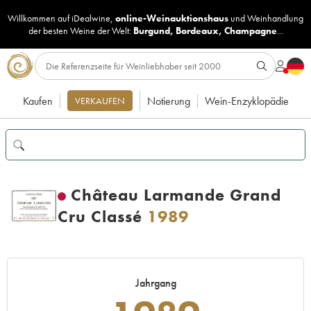
Willkommen auf iDealwine,
online-Weinauktionshaus
und
Weinhandlung
der besten Weine der Welt:
Burgund
,
Bordeaux
,
Champagne
...
Kaufen
Notierung
Wein-Enzyklopädie
VERKAUFEN
Château Larmande Grand
Cru Classé
1989
Jahrgang