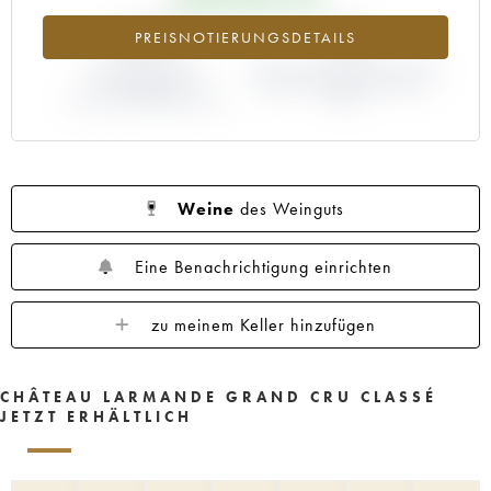
+44%
-4%
PREISNOTIERUNGSDETAILS
ABWEICHUNG DER
ABWEICHUNG PRIMEUR-PREIS
NOTIERUNG
NACH JAHRGANG 1998 /
AKTUELL/PRIMEUR-PREIS
1997
Weine
des Weinguts
Eine Benachrichtigung einrichten
zu meinem Keller hinzufügen
CHÂTEAU LARMANDE GRAND CRU CLASSÉ
JETZT ERHÄLTLICH