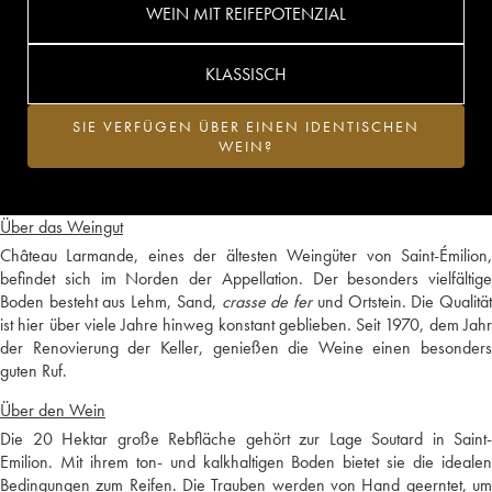
WEIN MIT REIFEPOTENZIAL
KLASSISCH
SIE VERFÜGEN ÜBER EINEN IDENTISCHEN
WEIN?
Über das Weingut
Château Larmande, eines der ältesten Weingüter von Saint-Émilion,
befindet sich im Norden der Appellation. Der besonders vielfältige
Boden besteht aus Lehm, Sand,
crasse de fer
und Ortstein. Die Qualitä
ist hier über viele Jahre hinweg konstant geblieben. Seit 1970, dem Jahr
der Renovierung der Keller, genießen die Weine einen besonders
guten Ruf.
Über den Wein
Die 20 Hektar große Rebfläche gehört zur Lage Soutard in Saint-
Emilion. Mit ihrem ton- und kalkhaltigen Boden bietet sie die idealen
Bedingungen zum Reifen. Die Trauben werden von Hand geerntet, um