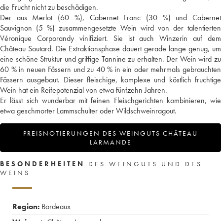
die Frucht nicht zu beschädigen.
Der aus Merlot (60 %), Cabernet Franc (30 %) und Cabernet
Sauvignon (5 %) zusammengesetzte Wein wird von der talentierten
Véronique Corporandy vinifiziert. Sie ist auch Winzerin auf dem
Château Soutard. Die Extraktionsphase dauert gerade lange genug, um
eine schöne Struktur und griffige Tannine zu erhalten. Der Wein wird zu
60 % in neuen Fässern und zu 40 % in ein oder mehrmals gebrauchten
Fässern ausgebaut. Dieser fleischige, komplexe und köstlich fruchtige
Wein hat ein Reifepotenzial von etwa fünfzehn Jahren.
Er lässt sich wunderbar mit feinen Fleischgerichten kombinieren, wie
etwa geschmorter Lammschulter oder Wildschweinragout.
PREISNOTIERUNGEN DES WEINGUTS CHÂTEAU
LARMANDE
BESONDERHEITEN
DES WEINGUTS UND DES
WEINS
Region:
Bordeaux