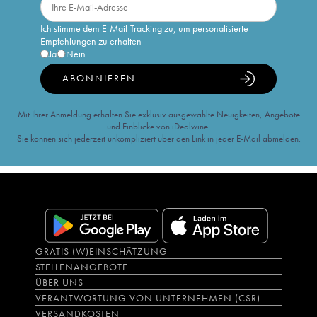
Ich stimme dem E-Mail-Tracking zu, um personalisierte
Empfehlungen zu erhalten
Ja
Nein
ABONNIEREN
Mit Ihrer Anmeldung erhalten Sie exklusiv ausgewählte Neuigkeiten, Angebote
und Einblicke von iDealwine.
Sie können sich jederzeit unkompliziert über den Link in jeder E-Mail abmelden.
GRATIS (W)EINSCHÄTZUNG
STELLENANGEBOTE
ÜBER UNS
VERANTWORTUNG VON UNTERNEHMEN (CSR)
VERSANDKOSTEN