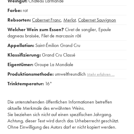
Weingut:
Château Larmande
Farbe:
rot
Rebsorten:
Cabernet Franc
,
Merlot
,
Cabernet Sauvignon
Welcher Wein zum Essen?
Civet de sanglier
,
Epaule
dagneau braisée
,
Filet de marcassin rôti
Appellation:
Saint-Émilion Grand Cru
Klassifizierung:
Grand Cru Classé
Eigentümer:
Groupe La Mondiale
Produktionsmethode:
umweltfreundlich
Mehr erfahren …
Trinktemperatur:
16°
Die untenstehenden öffentlichen Informationen betreffen
aktuelle Merkmale des erwähnten Weins.
Sie beziehen sich nicht auf einen spezifischen Jahrgang.
Achtung, dieser Text wird durch das Urheberrecht geschützt.
Ohne Einwilligung des Autors darf er nicht kopiert werden.