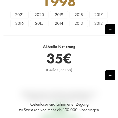
1998
2021
2020
2019
2018
2017
2016
2015
2014
2013
2012
2011
2010
2009
2008
2007
2006
2005
2004
2003
2002
Aktuelle Notierung
2001
2000
1999
1998
1997
35
€
1996
1995
1994
1993
1992
1990
1989
1988
1987
1986
(Größe 0,75 Liter)
+
1985
1984
1983
1982
1981
1980
1979
1978
1976
1975
1973
1971
1967
1962
ABWEICHUNG DIESER NOTIERUNG IM
VERGLEICH ZUM PRIMEUR-PREIS
Kostenloser und unlimitierter Zugang
24
€
zu Statistiken von mehr als 150.000 Notierungen
PRIMEUR-PREIS 1998