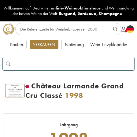
Willkommen auf iDealwine,
online-Weinauktionshaus
und
Weinhandlung
der besten Weine der Welt:
Burgund
,
Bordeaux
,
Champagne
...
Kaufen
Notierung
Wein-Enzyklopädie
VERKAUFEN
Château Larmande Grand
Cru Classé
1998
Jahrgang