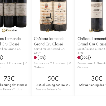
au Larmande
Château Larmande
Château Larman
 Cru Classé
Grand Cru Classé
Grand Cru Class
milion Grand Cru
Saint-Émilion Grand Cru
Saint-Émilion Grand 
AOC
AOC
3
1975
2005
 von 3 Flaschen | 0
Posten von 2 Flaschen | 0
Posten von 1 Flasch
e
Gebote
Gebote
73
€
50
€
30
€
lisierung des Preises
)
(
Aktualisierung des Preises
)
(
Aktualisierung des P
24,33
€
25
€
ro Einheit
Preis pro Einheit