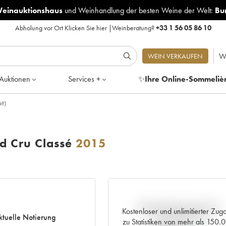
Weinauktionshaus
und
Weinhandlung der besten Weine der Welt:
Bu
Abholung vor Ort
Klicken Sie hier
|
Weinberatung?
+33 1 56 05 86 10
W
WEIN VERKAUFEN
Auktionen
Services +
✨
Ihre Online-Sommeliè
t)
 Cru Classé
2015
Aktuelle Entwicklung der
Kostenloser und unlimitierter Zug
ktuelle Notierung
Preisnotierung
zu Statistiken von mehr als 150.