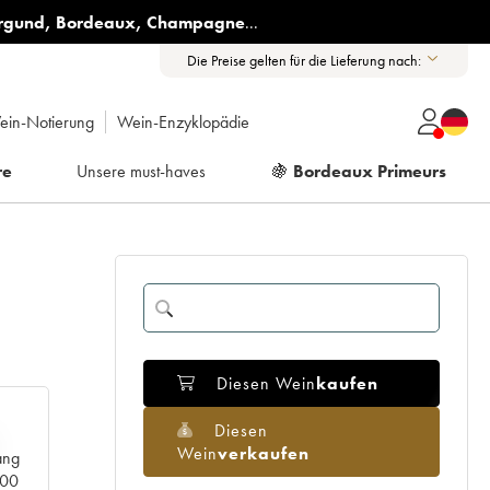
rgund
,
Bordeaux
,
Champagne
...
Die Preise gelten für die Lieferung nach:
ein-Notierung
Wein-Enzyklopädie
re
Unsere must-haves
🍇
Bordeaux Primeurs
Diesen Wein
kaufen
Diesen
Wein
verkaufen
ang
000