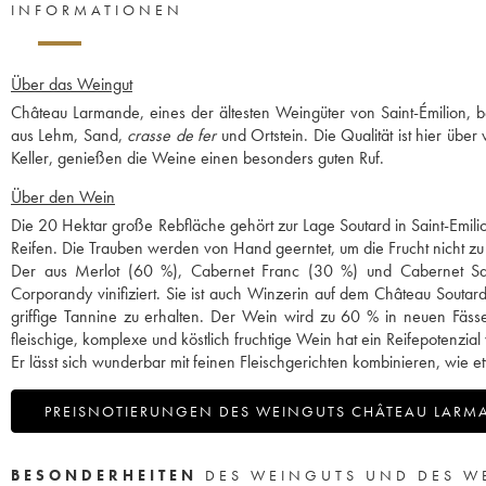
INFORMATIONEN
Über das Weingut
Château Larmande, eines der ältesten Weingüter von Saint-Émilion, be
aus Lehm, Sand,
crasse de fer
und Ortstein. Die Qualität ist hier übe
Keller, genießen die Weine einen besonders guten Ruf.
Über den Wein
Die 20 Hektar große Rebfläche gehört zur Lage Soutard in Saint-Emili
Reifen. Die Trauben werden von Hand geerntet, um die Frucht nicht z
Der aus Merlot (60 %), Cabernet Franc (30 %) und Cabernet Sau
Corporandy vinifiziert. Sie ist auch Winzerin auf dem Château Soutar
griffige Tannine zu erhalten. Der Wein wird zu 60 % in neuen Fäs
fleischige, komplexe und köstlich fruchtige Wein hat ein Reifepotenzia
Er lässt sich wunderbar mit feinen Fleischgerichten kombinieren, wie
PREISNOTIERUNGEN DES WEINGUTS CHÂTEAU LARM
BESONDERHEITEN
DES WEINGUTS UND DES W