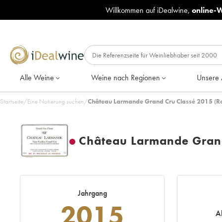
Willkommen auf iDealwine,
online-
Alle Weine
Weine nach Regionen
Unsere 
Startseite
/
Eine Notierung suchen
/
Château Larmande Grand Cru Classé 2015 (Ro
Château Larmande Grand
Jahrgang
2015
A