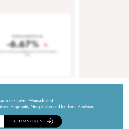
nsere exklusiven Weinschätze!
itierte Angebote, Neuigkeiten und fundierte Analysen.
ABONNIEREN