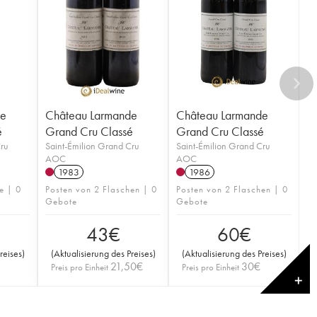
de
Château Larmande
Château Larmande
é
Grand Cru Classé
Grand Cru Classé
Cru
Saint-Émilion Grand Cru
Saint-Émilion Grand Cru
AOC
AOC
1983
1986
e | 0
Posten von 2 Flaschen | 0
Posten von 2 Flaschen | 0
Gebote
Gebote
43
€
60
€
reises
)
(
Aktualisierung des Preises
)
(
Aktualisierung des Preises
)
21,50
€
30
€
Preis pro Einheit
Preis pro Einheit
✕