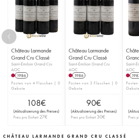
Château Larmande
Château Larmande
Châte
Grand Cru Classé
Grand Cru Classé
Grand
Saint-Émilion Grand Cru
Saint-Émilion Grand Cru
Saint-É
AOC
AOC
AOC
1986
1986
198
Posten von 4 Flaschen | 0
Posten von 3 Flaschen | 0
Posten
Gebote
Gebote
Gebot
108
€
90
€
(
Aktualisierung des Preises
)
(
Aktualisierung des Preises
)
(
Aktua
27
€
30
€
Preis pro Einheit
Preis pro Einheit
Preis p
CHÂTEAU LARMANDE GRAND CRU CLASSÉ