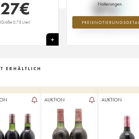
27
€
0%
Notierungen
(Größe 0,75 Liter)
PREISNOTIERUNGSDETAI
Preisanstiegs des Jahrgangs 2015 i
Jahr 2026 im Vergleich zum Jahr 20
+
T ERHÄLTLICH
ION
AUKTION
AUKTION