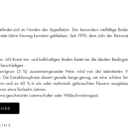
findet sich im Norden der Appellation. Der besonders vielfältige Bode
r viele Jahre hinweg konstant geblieben. Seit 1970, dem Jahr der Renovi
on. Mit ihrem ton- und kalkhaltigen Boden bietet sie die idealen Beding
u beschädigen.
vignon (5 %) zusammengesetzte Wein wird von der talentierten V
d. Die Extraktionsphase dauert gerade lange genug, um eine schöne Str
sern und zu 40 % in ein oder mehrmals gebrauchten Fässern ausgebaut
l von etwa fünfzehn Jahren.
 etwa geschmorter Lammschulter oder Wildschweinragout.
ANDE
EINS