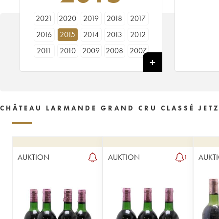
2021
2020
2019
2018
2017
2016
2015
2014
2013
2012
2011
2010
2009
2008
2007
2006
2005
2004
2003
2002
2001
2000
1999
1998
1997
1996
1995
1994
1993
1992
CHÂTEAU LARMANDE GRAND CRU CLASSÉ JETZ
1990
1989
1988
1987
1986
1985
1984
1983
1982
1981
1980
1979
1978
1976
1975
AUKTION
AUKTION
AUKT
1
1973
1971
1967
1962