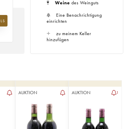
Weine
des Weinguts
Eine Benachrichtigung
einrichten
LS
m
25
zu meinem Keller
hinzufügen
AUKTION
AUKTION
1