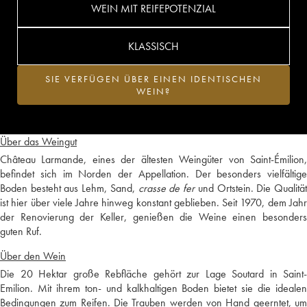
WEIN MIT REIFEPOTENZIAL
KLASSISCH
SIE VERFÜGEN ÜBER EINEN IDENTISCHEN
WEIN?
Über das Weingut
Château Larmande, eines der ältesten Weingüter von Saint-Émilion,
befindet sich im Norden der Appellation. Der besonders vielfältige
Boden besteht aus Lehm, Sand,
crasse de fer
und Ortstein. Die Qualitä
ist hier über viele Jahre hinweg konstant geblieben. Seit 1970, dem Jahr
der Renovierung der Keller, genießen die Weine einen besonders
guten Ruf.
Über den Wein
Die 20 Hektar große Rebfläche gehört zur Lage Soutard in Saint-
Emilion. Mit ihrem ton- und kalkhaltigen Boden bietet sie die idealen
Bedingungen zum Reifen. Die Trauben werden von Hand geerntet, um