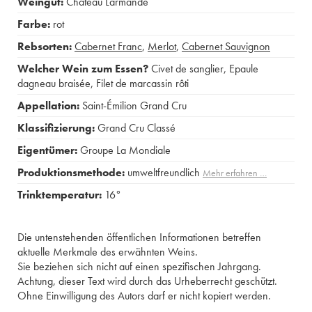
Weingut:
Château Larmande
Farbe:
rot
Rebsorten:
Cabernet Franc
,
Merlot
,
Cabernet Sauvignon
Welcher Wein zum Essen?
Civet de sanglier
,
Epaule
dagneau braisée
,
Filet de marcassin rôti
Appellation:
Saint-Émilion Grand Cru
Klassifizierung:
Grand Cru Classé
Eigentümer:
Groupe La Mondiale
Produktionsmethode:
umweltfreundlich
Mehr erfahren …
Trinktemperatur:
16°
Die untenstehenden öffentlichen Informationen betreffen
aktuelle Merkmale des erwähnten Weins.
Sie beziehen sich nicht auf einen spezifischen Jahrgang.
Achtung, dieser Text wird durch das Urheberrecht geschützt.
Ohne Einwilligung des Autors darf er nicht kopiert werden.