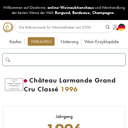
Willkommen auf iDealwine,
online-Weinauktionshaus
und
Weinhandlung
der besten Weine der Welt:
Burgund
,
Bordeaux
,
Champagne
...
Kaufen
Notierung
Wein-Enzyklopädie
VERKAUFEN
Château Larmande Grand
Cru Classé
1996
Jahrgang