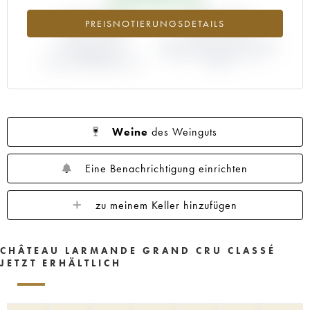
+18.76%
+23.53%
PREISNOTIERUNGSDETAILS
ABWEICHUNG DER
ABWEICHUNG PRIMEUR-PREIS
NOTIERUNG
NACH JAHRGANG 1996 /
AKTUELL/PRIMEUR-PREIS
1995
Weine
des Weinguts
Eine Benachrichtigung einrichten
zu meinem Keller hinzufügen
CHÂTEAU LARMANDE GRAND CRU CLASSÉ
JETZT ERHÄLTLICH