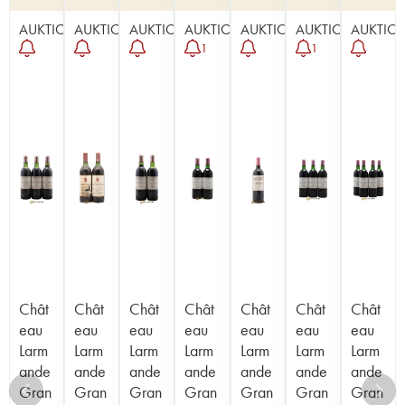
AUKTION
AUKTION
AUKTION
AUKTION
AUKTION
AUKTION
AUKTIO
1
1
Chât
Chât
Chât
Chât
Chât
Chât
Chât
eau
eau
eau
eau
eau
eau
eau
Larm
Larm
Larm
Larm
Larm
Larm
Larm
ande
ande
ande
ande
ande
ande
ande
Gran
Gran
Gran
Gran
Gran
Gran
Gran