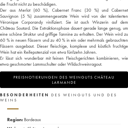
die Frucht nicht zu beschädigen.
Der aus Merlot (60 %), Cabernet Franc (30 %) und Cabernet
Sauvignon (5 %) zusammengesetzte Wein wird von der talentierten
Véronique Corporandy vinifiziert. Sie ist auch Winzerin auf dem
Château Soutard. Die Extraktionsphase dauert gerade lange genug, um
eine schöne Struktur und griffige Tannine zu erhalten. Der Wein wird zu
60 % in neuen Fässern und zu 40 % in ein oder mehrmals gebrauchten
Fässern ausgebaut. Dieser fleischige, komplexe und köstlich fruchtige
Wein hat ein Reifepotenzial von etwa fünfzehn Jahren.
Er lässt sich wunderbar mit feinen Fleischgerichten kombinieren, wie
etwa geschmorter Lammschulter oder Wildschweinragout.
PREISNOTIERUNGEN DES WEINGUTS CHÂTEAU
LARMANDE
BESONDERHEITEN
DES WEINGUTS UND DES
WEINS
Region:
Bordeaux