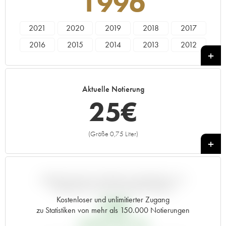
1996
2021
2020
2019
2018
2017
2016
2015
2014
2013
2012
2011
2010
2009
2008
2007
2006
2005
2004
2003
2002
Aktuelle Notierung
2001
2000
1999
1998
1997
25
€
1996
1995
1994
1993
1992
1990
1989
1988
1987
1986
(Größe 0,75 Liter)
+
1985
1984
1983
1982
1981
1980
1979
1978
1976
1975
1973
1971
1967
1962
ABWEICHUNG DIESER NOTIERUNG IM
VERGLEICH ZUM PRIMEUR-PREIS
Kostenloser und unlimitierter Zugang
21
€
zu Statistiken von mehr als 150.000 Notierungen
PRIMEUR-PREIS 1996