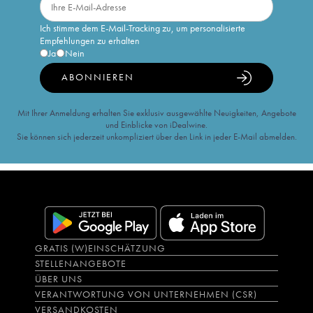
Ich stimme dem E-Mail-Tracking zu, um personalisierte
Empfehlungen zu erhalten
Ja
Nein
ABONNIEREN
Mit Ihrer Anmeldung erhalten Sie exklusiv ausgewählte Neuigkeiten, Angebote
und Einblicke von iDealwine.
Sie können sich jederzeit unkompliziert über den Link in jeder E-Mail abmelden.
GRATIS (W)EINSCHÄTZUNG
STELLENANGEBOTE
ÜBER UNS
VERANTWORTUNG VON UNTERNEHMEN (CSR)
VERSANDKOSTEN