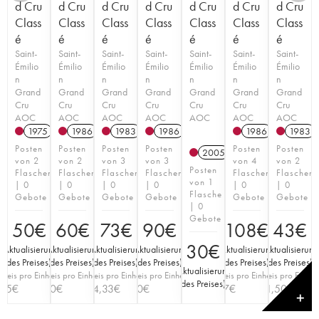
d Cru
d Cru
d Cru
d Cru
d Cru
d Cru
d Cru
Class
Class
Class
Class
Class
Class
Class
é
é
é
é
é
é
é
Saint-
Saint-
Saint-
Saint-
Saint-
Saint-
Saint-
Émilio
Émilio
Émilio
Émilio
Émilio
Émilio
Émilio
n
n
n
n
n
n
n
Grand
Grand
Grand
Grand
Grand
Grand
Grand
Cru
Cru
Cru
Cru
Cru
Cru
Cru
AOC
AOC
AOC
AOC
AOC
AOC
AOC
1975
1986
1983
1986
1986
1983
Posten
Posten
Posten
Posten
Posten
Posten
2005
von 2
von 2
von 3
von 3
von 4
von 2
Posten
Flaschen
Flaschen
Flaschen
Flaschen
Flaschen
Flaschen
von 1
| 0
| 0
| 0
| 0
| 0
| 0
Flasche
Gebote
Gebote
Gebote
Gebote
Gebote
Gebote
| 0
Gebote
50
€
60
€
73
€
90
€
108
€
43
€
30
€
(
Aktualisierung
(
Aktualisierung
(
Aktualisierung
(
Aktualisierung
(
Aktualisierung
(
Aktualisierun
des Preises
)
des Preises
)
des Preises
)
des Preises
)
des Preises
)
des Preises
)
(
Aktualisierung
Preis pro Einheit
Preis pro Einheit
Preis pro Einheit
Preis pro Einheit
Preis pro Einheit
Preis pro Einheit
des Preises
)
25
€
30
€
24,33
€
30
€
27
€
21,50
€
✕