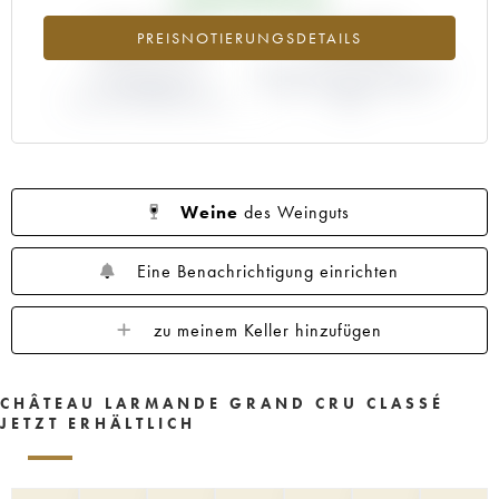
+26.21%
-13.64%
PREISNOTIERUNGSDETAILS
ABWEICHUNG DER
ABWEICHUNG PRIMEUR-PREIS
NOTIERUNG
NACH JAHRGANG 2002 /
AKTUELL/PRIMEUR-PREIS
2001
Weine
des Weinguts
Eine Benachrichtigung einrichten
zu meinem Keller hinzufügen
CHÂTEAU LARMANDE GRAND CRU CLASSÉ
JETZT ERHÄLTLICH