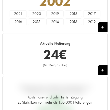
2002
2021
2020
2019
2018
2017
2016
2015
2014
2013
2012
2011
2010
2009
2008
2007
2006
2005
2004
2003
2002
Aktuelle Notierung
2001
2000
1999
1998
1997
24
€
1996
1995
1994
1993
1992
1990
1989
1988
1987
1986
(Größe 0,75 Liter)
+
1985
1984
1983
1982
1981
1980
1979
1978
1976
1975
1973
1971
1967
1962
ABWEICHUNG DIESER NOTIERUNG IM
VERGLEICH ZUM PRIMEUR-PREIS
Kostenloser und unlimitierter Zugang
19
€
zu Statistiken von mehr als 150.000 Notierungen
PRIMEUR-PREIS 2002