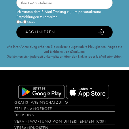
Ich stimme dem E-Mail-Tracking zu, um personalisierte
Empfehlungen zu erhalten
Ja
Nein
ABONNIEREN
Mit Ihrer Anmeldung erhalten Sie exklusiv ausgewählte Neuigkeiten, Angebote
und Einblicke von iDealwine.
Sie können sich jederzeit unkompliziert über den Link in jeder E-Mail abmelden.
GRATIS (W)EINSCHÄTZUNG
STELLENANGEBOTE
ÜBER UNS
VERANTWORTUNG VON UNTERNEHMEN (CSR)
VERSANDKOSTEN