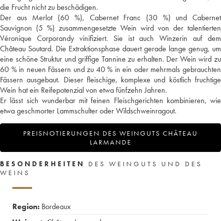
die Frucht nicht zu beschädigen.
Der aus Merlot (60 %), Cabernet Franc (30 %) und Cabernet
Sauvignon (5 %) zusammengesetzte Wein wird von der talentierten
Véronique Corporandy vinifiziert. Sie ist auch Winzerin auf dem
Château Soutard. Die Extraktionsphase dauert gerade lange genug, um
eine schöne Struktur und griffige Tannine zu erhalten. Der Wein wird zu
60 % in neuen Fässern und zu 40 % in ein oder mehrmals gebrauchten
Fässern ausgebaut. Dieser fleischige, komplexe und köstlich fruchtige
Wein hat ein Reifepotenzial von etwa fünfzehn Jahren.
Er lässt sich wunderbar mit feinen Fleischgerichten kombinieren, wie
etwa geschmorter Lammschulter oder Wildschweinragout.
PREISNOTIERUNGEN DES WEINGUTS CHÂTEAU
LARMANDE
BESONDERHEITEN
DES WEINGUTS UND DES
WEINS
Region:
Bordeaux