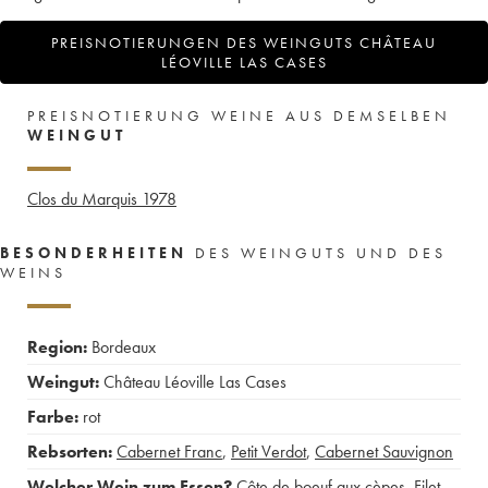
PREISNOTIERUNGEN DES WEINGUTS CHÂTEAU
LÉOVILLE LAS CASES
PREISNOTIERUNG WEINE AUS DEMSELBEN
WEINGUT
Clos du Marquis
1978
BESONDERHEITEN
DES WEINGUTS UND DES
WEINS
Region:
Bordeaux
Weingut:
Château Léoville Las Cases
Farbe:
rot
Rebsorten:
Cabernet Franc
,
Petit Verdot
,
Cabernet Sauvignon
Welcher Wein zum Essen?
Côte de boeuf aux cèpes
,
Filet