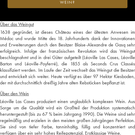
WEIN?
Über das Weingut
1638 gegründet, ist dieses Château eines der ältesten Anwesen im
Médoc und wurde Mitte des 18. Jahrhunderts dank der Innovationen
und Erweiterungen durch den Besitzer Blaise-Alexandre de Gasq sehr
erfolgreich. Infolge der französischen Revolution wird das Weingut
beschlagnahmt und in drei Güter aufgeteilt (Léoville Las Cases, Léoville
Barton und Léoville-Poyferré), die 1855 als Seconds Crus Classés
klassifiziert werden. Im Laufe der Zeit wechselt das Weingut die Besitzer
und entwickelt sich weiter. Heute verfügt es über 97 Hektar Kiesboden,
der mit durchschnittlich dreißig Jahre alten Rebstöcken bepflanzt ist.
Über den Wein
Léoville Las Cases produziert einen unglaublich komplexen Wein. Aus
Sorge um die Qualität wird ein Großteil der Produktion systematisch
heruntergestuft (bis zu 67 % beim Jahrgang 1990). Die Weine sind sehr
regelmäßig und erzielen in den meisten großen Jahrgängen Perfektion.
Sie sind von tiefer Farbe, tanninhaltig, füllig und konzentriert und
verfügen über ein sehr hohes Reifepotenzial. Erstklassige Weine.