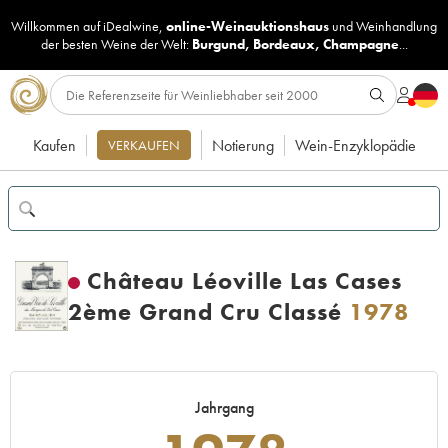
Willkommen auf iDealwine,
online-Weinauktionshaus
und
Weinhandlung
der besten Weine der Welt:
Burgund
,
Bordeaux
,
Champagne
...
Kaufen
Notierung
Wein-Enzyklopädie
VERKAUFEN
Château Léoville Las Cases
2ème Grand Cru Classé
1978
Jahrgang