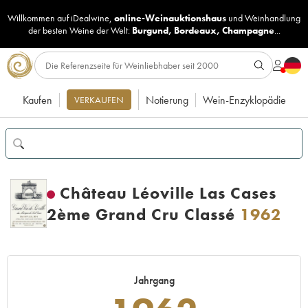
Willkommen auf iDealwine,
online-Weinauktionshaus
und
Weinhandlung
der besten Weine der Welt:
Burgund
,
Bordeaux
,
Champagne
...
Kaufen
Notierung
Wein-Enzyklopädie
VERKAUFEN
Château Léoville Las Cases
2ème Grand Cru Classé
1962
Jahrgang