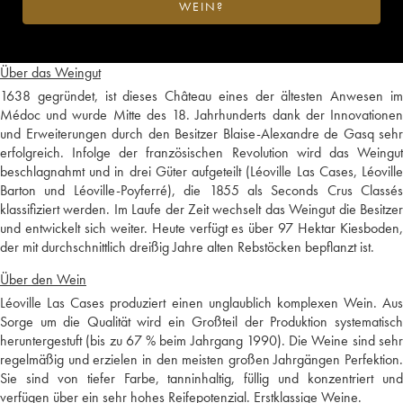
WEIN?
Über das Weingut
1638 gegründet, ist dieses Château eines der ältesten Anwesen im
Médoc und wurde Mitte des 18. Jahrhunderts dank der Innovationen
und Erweiterungen durch den Besitzer Blaise-Alexandre de Gasq sehr
erfolgreich. Infolge der französischen Revolution wird das Weingut
beschlagnahmt und in drei Güter aufgeteilt (Léoville Las Cases, Léoville
Barton und Léoville-Poyferré), die 1855 als Seconds Crus Classés
klassifiziert werden. Im Laufe der Zeit wechselt das Weingut die Besitzer
und entwickelt sich weiter. Heute verfügt es über 97 Hektar Kiesboden,
der mit durchschnittlich dreißig Jahre alten Rebstöcken bepflanzt ist.
Über den Wein
Léoville Las Cases produziert einen unglaublich komplexen Wein. Aus
Sorge um die Qualität wird ein Großteil der Produktion systematisch
heruntergestuft (bis zu 67 % beim Jahrgang 1990). Die Weine sind sehr
regelmäßig und erzielen in den meisten großen Jahrgängen Perfektion.
Sie sind von tiefer Farbe, tanninhaltig, füllig und konzentriert und
verfügen über ein sehr hohes Reifepotenzial. Erstklassige Weine.