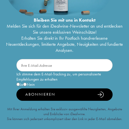
Bleiben Sie mit uns in Kontakt
Melden Sie sich für den iDealwine-Newsletter an und entdecken
Sie unsere exklusiven Weinschätze!
Erhalten Sie direkt in Ihr Postfach handverlesene
Neuentdeckungen, limitierte Angebote, Neuigkeiten und fundierte
Analysen.
Ich stimme dem E-Mail-Tracking zu, um personalisierte
Empfehlungen zu erhalten
Ja
Nein
ABONNIEREN
Mit Ihrer Anmeldung erhalten Sie exklusiv ausgewählte Neuigkeiten, Angebote
und Einblicke von iDealwine.
Sie können sich jederzeit unkompliziert über den Link in jeder E-Mail abmelden.