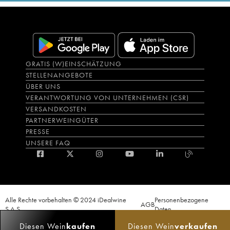
GRATIS (W)EINSCHÄTZUNG
STELLENANGEBOTE
ÜBER UNS
VERANTWORTUNG VON UNTERNEHMEN (CSR)
VERSANDKOSTEN
PARTNERWEINGÜTER
PRESSE
UNSERE FAQ
Alle Rechte vorbehalten © 2024 iDealwine
Personenbezogene
AGB
S.A.S.
Daten
Der Nachweis der Volljährigkeit des Käufers wird zum Zeitpunkt des Online-
Diesen Wein
kaufen
Diesen Wein
verkaufen
Verkaufs verlangt. CODE DE LA SANTÉ PUBLIQUE, ART.L.3342-1 et L.3353-3