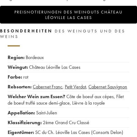
PREISNOTIERUNGEN DES WEINGUTS CHÂTEAU
LÉOVILLE LAS CASES
BESONDERHEITEN
DES WEINGUTS UND DES
WEINS
Region:
Bordeaux
Weingut:
Château Léoville Las Cases
Farbe:
rot
Rebsorten:
Cabernet Franc
,
Petit Verdot
,
Cabernet Sauvignon
Welcher Wein zum Essen?
Côte de boeuf aux cèpes
,
Filet
de boeuf truffé sauce demi-glace
,
Lièvre à la royale
Appellation:
Saint-Julien
Klassifizierung:
2ème Grand Cru Classé
Eigentümer:
SC du Ch. Léoville Las Cases (Consorts Delon)