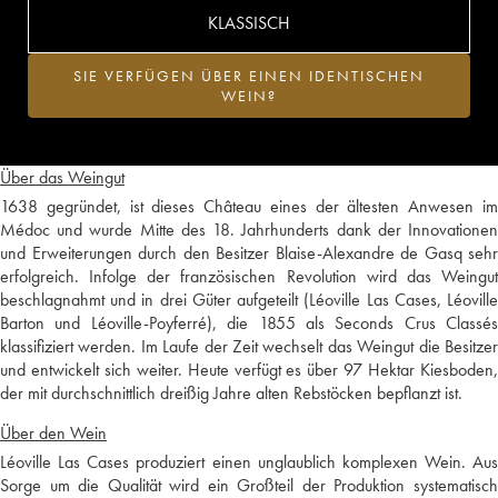
KLASSISCH
SIE VERFÜGEN ÜBER EINEN IDENTISCHEN
WEIN?
Über das Weingut
1638 gegründet, ist dieses Château eines der ältesten Anwesen im
Médoc und wurde Mitte des 18. Jahrhunderts dank der Innovationen
und Erweiterungen durch den Besitzer Blaise-Alexandre de Gasq sehr
erfolgreich. Infolge der französischen Revolution wird das Weingut
beschlagnahmt und in drei Güter aufgeteilt (Léoville Las Cases, Léoville
Barton und Léoville-Poyferré), die 1855 als Seconds Crus Classés
klassifiziert werden. Im Laufe der Zeit wechselt das Weingut die Besitzer
und entwickelt sich weiter. Heute verfügt es über 97 Hektar Kiesboden,
der mit durchschnittlich dreißig Jahre alten Rebstöcken bepflanzt ist.
Über den Wein
Léoville Las Cases produziert einen unglaublich komplexen Wein. Aus
Sorge um die Qualität wird ein Großteil der Produktion systematisch