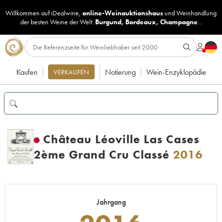
Willkommen auf iDealwine,
online-Weinauktionshaus
und
Weinhandlung
der besten Weine der Welt:
Burgund
,
Bordeaux
,
Champagne
...
Kaufen
Notierung
Wein-Enzyklopädie
VERKAUFEN
Château Léoville Las Cases
2ème Grand Cru Classé
2016
Jahrgang