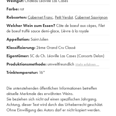
Weingut:
Château Léoville Las Cases
Farbe:
rot
Rebsorten:
Cabernet Franc
,
Petit Verdot
,
Cabernet Sauvignon
Welcher Wein zum Essen?
Côte de boeuf aux cèpes
,
Filet
de boeuf truffé sauce demi-glace
,
Lièvre à la royale
Appellation:
Saint-Julien
Klassifizierung:
2ème Grand Cru Classé
Eigentümer:
SC du Ch. Léoville Las Cases (Consorts Delon)
Produktionsmethode:
umweltfreundlich
Mehr erfahren …
Trinktemperatur:
16°
Die untenstehenden öffentlichen Informationen betreffen
aktuelle Merkmale des erwähnten Weins.
Sie beziehen sich nicht auf einen spezifischen Jahrgang.
Achtung, dieser Text wird durch das Urheberrecht geschützt.
Ohne Einwilligung des Autors darf er nicht kopiert werden.