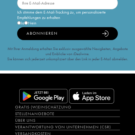
Ich stimme dem E-Mail-Tracking zu, um personalisierte
Empfehlungen zu erhalten
Ja
Nein
ABONNIEREN
Mit Ihrer Anmeldung erhalten Sie exklusiv ausgewählte Neuigkeiten, Angebote
und Einblicke von iDealwine.
Sie können sich jederzeit unkompliziert über den Link in jeder E-Mail abmelden.
GRATIS (W)EINSCHÄTZUNG
STELLENANGEBOTE
ÜBER UNS
VERANTWORTUNG VON UNTERNEHMEN (CSR)
VERSANDKOSTEN