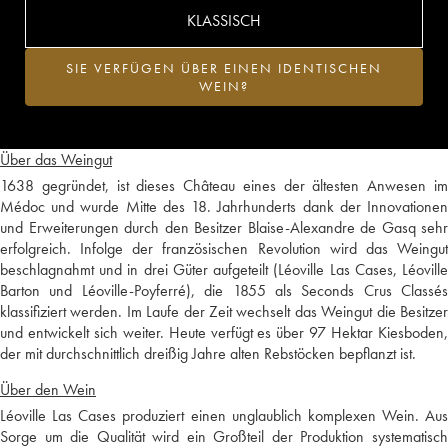
KLASSISCH
SIE VERFÜGEN ÜBER EINEN IDENTISCHEN
WEIN?
Über das Weingut
1638 gegründet, ist dieses Château eines der ältesten Anwesen im
Médoc und wurde Mitte des 18. Jahrhunderts dank der Innovationen
und Erweiterungen durch den Besitzer Blaise-Alexandre de Gasq sehr
erfolgreich. Infolge der französischen Revolution wird das Weingut
beschlagnahmt und in drei Güter aufgeteilt (Léoville Las Cases, Léoville
Barton und Léoville-Poyferré), die 1855 als Seconds Crus Classés
klassifiziert werden. Im Laufe der Zeit wechselt das Weingut die Besitzer
und entwickelt sich weiter. Heute verfügt es über 97 Hektar Kiesboden,
der mit durchschnittlich dreißig Jahre alten Rebstöcken bepflanzt ist.
Über den Wein
Léoville Las Cases produziert einen unglaublich komplexen Wein. Aus
Sorge um die Qualität wird ein Großteil der Produktion systematisch