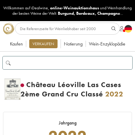
Willkommen auf iDealwine,
online-Weinauktionshaus
und
Weinhandlung
der besten Weine der Welt:
Burgund
,
Bordeaux
,
Champagne
...
Kaufen
Notierung
Wein-Enzyklopädie
VERKAUFEN
Château Léoville Las Cases
2ème Grand Cru Classé
2022
Jahrgang