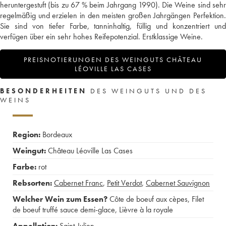
heruntergestuft (bis zu 67 % beim Jahrgang 1990). Die Weine sind sehr
regelmäßig und erzielen in den meisten großen Jahrgängen Perfektion.
Sie sind von tiefer Farbe, tanninhaltig, füllig und konzentriert und
verfügen über ein sehr hohes Reifepotenzial. Erstklassige Weine.
PREISNOTIERUNGEN DES WEINGUTS CHÂTEAU
LÉOVILLE LAS CASES
BESONDERHEITEN
DES WEINGUTS UND DES
WEINS
Region:
Bordeaux
Weingut:
Château Léoville Las Cases
Farbe:
rot
Rebsorten:
Cabernet Franc
,
Petit Verdot
,
Cabernet Sauvignon
Welcher Wein zum Essen?
Côte de boeuf aux cèpes
,
Filet
de boeuf truffé sauce demi-glace
,
Lièvre à la royale
Appellation:
Saint-Julien