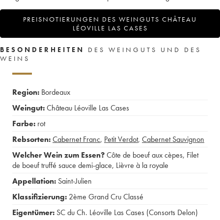
PREISNOTIERUNGEN DES WEINGUTS CHÂTEAU
LÉOVILLE LAS CASES
BESONDERHEITEN
DES WEINGUTS UND DES
WEINS
Region:
Bordeaux
Weingut:
Château Léoville Las Cases
Farbe:
rot
Rebsorten:
Cabernet Franc
,
Petit Verdot
,
Cabernet Sauvignon
Welcher Wein zum Essen?
Côte de boeuf aux cèpes
,
Filet
de boeuf truffé sauce demi-glace
,
Lièvre à la royale
Appellation:
Saint-Julien
Klassifizierung:
2ème Grand Cru Classé
Eigentümer:
SC du Ch. Léoville Las Cases (Consorts Delon)