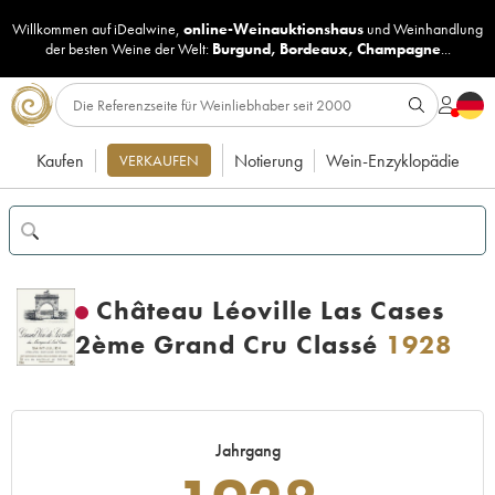
Willkommen auf iDealwine,
online-Weinauktionshaus
und
Weinhandlung
der besten Weine der Welt:
Burgund
,
Bordeaux
,
Champagne
...
Kaufen
Notierung
Wein-Enzyklopädie
VERKAUFEN
Château Léoville Las Cases
2ème Grand Cru Classé
1928
Jahrgang