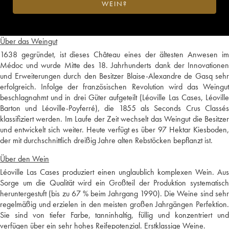
WEIN?
Über das Weingut
1638 gegründet, ist dieses Château eines der ältesten Anwesen im
Médoc und wurde Mitte des 18. Jahrhunderts dank der Innovationen
und Erweiterungen durch den Besitzer Blaise-Alexandre de Gasq sehr
erfolgreich. Infolge der französischen Revolution wird das Weingut
beschlagnahmt und in drei Güter aufgeteilt (Léoville Las Cases, Léoville
Barton und Léoville-Poyferré), die 1855 als Seconds Crus Classés
klassifiziert werden. Im Laufe der Zeit wechselt das Weingut die Besitzer
und entwickelt sich weiter. Heute verfügt es über 97 Hektar Kiesboden,
der mit durchschnittlich dreißig Jahre alten Rebstöcken bepflanzt ist.
Über den Wein
Léoville Las Cases produziert einen unglaublich komplexen Wein. Aus
Sorge um die Qualität wird ein Großteil der Produktion systematisch
heruntergestuft (bis zu 67 % beim Jahrgang 1990). Die Weine sind sehr
regelmäßig und erzielen in den meisten großen Jahrgängen Perfektion.
Sie sind von tiefer Farbe, tanninhaltig, füllig und konzentriert und
verfügen über ein sehr hohes Reifepotenzial. Erstklassige Weine.