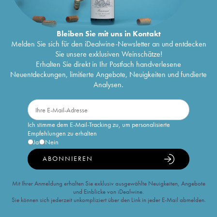
Bleiben Sie mit uns in Kontakt
Melden Sie sich für den iDealwine-Newsletter an und entdecken
Sie unsere exklusiven Weinschätze!
Erhalten Sie direkt in Ihr Postfach handverlesene
Neuentdeckungen, limitierte Angebote, Neuigkeiten und fundierte
Analysen.
Ich stimme dem E-Mail-Tracking zu, um personalisierte
Empfehlungen zu erhalten
Ja
Nein
ABONNIEREN
Mit Ihrer Anmeldung erhalten Sie exklusiv ausgewählte Neuigkeiten, Angebote
und Einblicke von iDealwine.
Sie können sich jederzeit unkompliziert über den Link in jeder E-Mail abmelden.