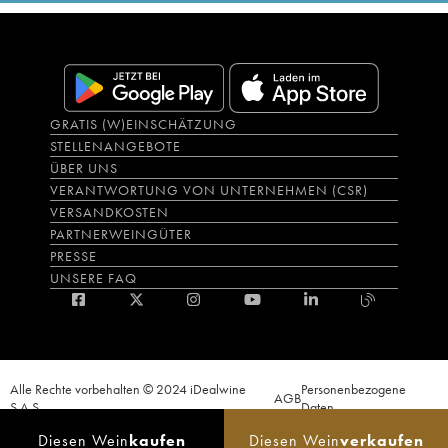
GRATIS (W)EINSCHÄTZUNG
STELLENANGEBOTE
ÜBER UNS
VERANTWORTUNG VON UNTERNEHMEN (CSR)
VERSANDKOSTEN
PARTNERWEINGÜTER
PRESSE
UNSERE FAQ
Alle Rechte vorbehalten © 2024 iDealwine
Personenbezogene
AGB
S.A.S.
Daten
Der Nachweis der Volljährigkeit des Käufers wird zum Zeitpunkt des Online-
Diesen Wein
kaufen
Diesen Wein
verkaufen
Verkaufs verlangt. CODE DE LA SANTÉ PUBLIQUE, ART.L.3342-1 et L.3353-3