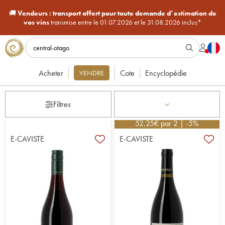
🚚
Vendeurs :
transport offert pour toute demande d’estimation de
vos vins
transmise entre le 01.07.2026 et le 31.08.2026 inclus*
Acheter
Cote
Encyclopédie
VENDRE
Filtres
52,25
€
par 2 | -5%
E-CAVISTE
E-CAVISTE