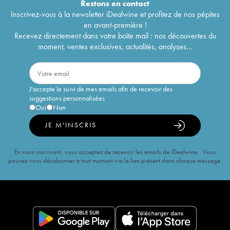
Restons en
contact
Inscrivez-vous à la newsletter iDealwine et profitez de nos pépites
en avant-première !
Recevez directement dans votre boîte mail : nos découvertes du
moment, ventes exclusives, actualités, analyses...
J'accepte le suivi de mes emails afin de recevoir des
suggestions personnalisées
Oui
Non
JE M'INSCRIS
En vous inscrivant, vous acceptez de recevoir les emails de iDealwine. Vous
pouvez vous désabonner à tout moment via le lien présent dans chaque message.