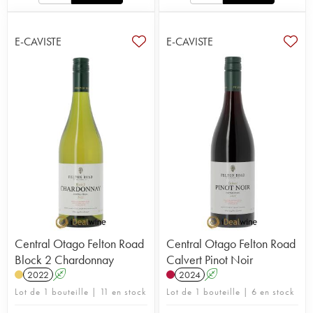
E-CAVISTE
E-CAVISTE
Central Otago Felton Road
Central Otago Felton Road
Block 2 Chardonnay
Calvert Pinot Noir
2022
A
2024
A
Lot de 1 bouteille | 11 en stock
Lot de 1 bouteille | 6 en stock