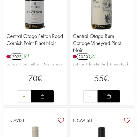
Central Otago Felton Road
Central Otago Burn
Cornish Point Pinot Noir
Cottage Vineyard Pinot
Noir
2022
A
2020
A
Lot de 1 bouteille | 5 en stock
Lot de 1 bouteille | 8 en stock
70
€
55
€
E-CAVISTE
E-CAVISTE