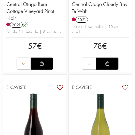
Central Otago Burn
Central Otago Cloudy Bay
Cottage Vineyard Pinot
Te Wahi
Noir
2021
2021
A
Lot de 1 bouteille | 10 en
Lot de 1 bouteille | 8 en stock
stock
57
€
78
€
E-CAVISTE
E-CAVISTE