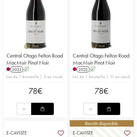
Central Otago Felton Road
Central Otago Felton Road
MacMuir Pinot Noir
MacMuir Pinot Noir
2023
A
2022
A
Lot de 1 bouteille | 2 en stock
Lot de 1 bouteille | 11 en stock
78
€
78
€
Bientôt disponible
E-CAVISTE
E-CAVISTE