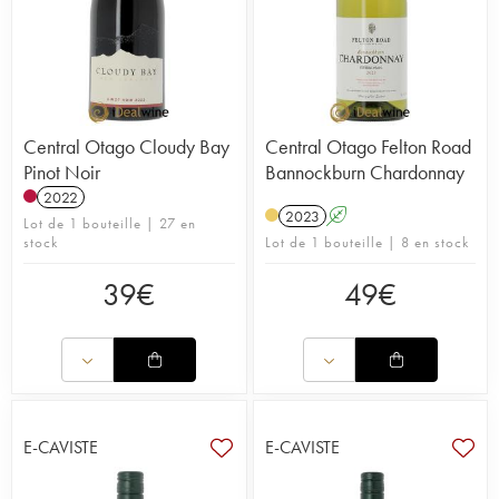
Central Otago Cloudy Bay
Central Otago Felton Road
Pinot Noir
Bannockburn Chardonnay
2022
2023
A
Lot de 1 bouteille | 27 en
stock
Lot de 1 bouteille | 8 en stock
39
€
49
€
E-CAVISTE
E-CAVISTE