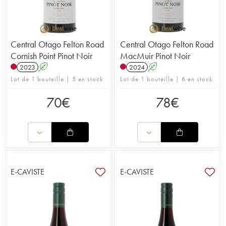
Central Otago Felton Road
Central Otago Felton Road
Cornish Point Pinot Noir
MacMuir Pinot Noir
2023
A
2024
A
Lot de 1 bouteille | 5 en stock
Lot de 1 bouteille | 6 en stock
70
€
78
€
E-CAVISTE
E-CAVISTE