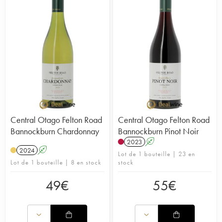
Central Otago Felton Road
Central Otago Felton Road
Bannockburn Chardonnay
Bannockburn Pinot Noir
2023
A
2024
A
Lot de 1 bouteille | 23 en
Lot de 1 bouteille | 8 en stock
stock
49
€
55
€