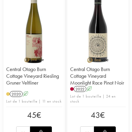
Central Otago Burn
Central Otago Burn
Cottage Vineyard Riesling
Cottage Vineyard
Gruner Veltliner
Moonlight Race Pinot Noir
2022
A
2020
A
Lot de 1 bouteille | 24 en
Lot de 1 bouteille | 11 en stock
stock
45
€
43
€