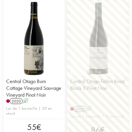
Central Otago Burn
Central Otago Felton Road
Cottage Vineyard Sauvage
Block 3 Pinot Noir
Vineyard Pinot Noir
2020
A
Lot de 1 bouteille | 20 en
2023
A
stock
Lot de 1 bouteille | 0 en stock
55
€
86
€