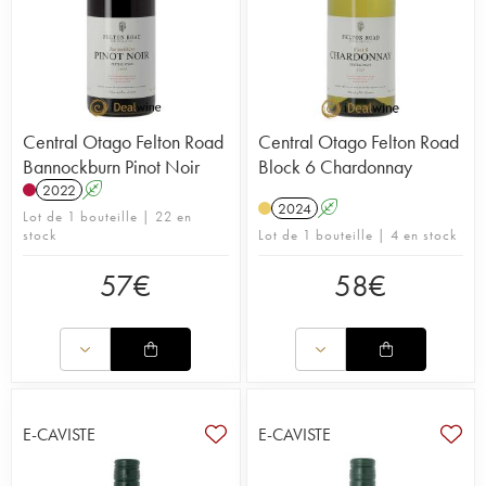
Central Otago Felton Road
Central Otago Felton Road
Bannockburn Pinot Noir
Block 6 Chardonnay
2022
A
2024
A
Lot de 1 bouteille | 22 en
stock
Lot de 1 bouteille | 4 en stock
57
€
58
€
E-CAVISTE
E-CAVISTE