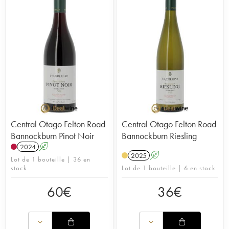
Central Otago Felton Road
Central Otago Felton Road
Bannockburn Pinot Noir
Bannockburn Riesling
2024
A
2025
A
Lot de 1 bouteille | 36 en
stock
Lot de 1 bouteille | 6 en stock
60
€
36
€