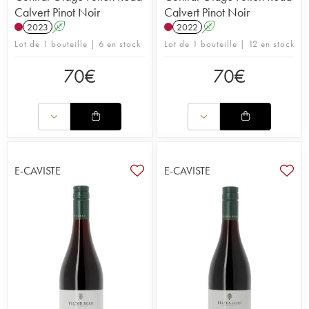
Calvert Pinot Noir
Calvert Pinot Noir
2023
A
2022
A
Lot de 1 bouteille | 6 en stock
Lot de 1 bouteille | 12 en stock
70
€
70
€
E-CAVISTE
E-CAVISTE