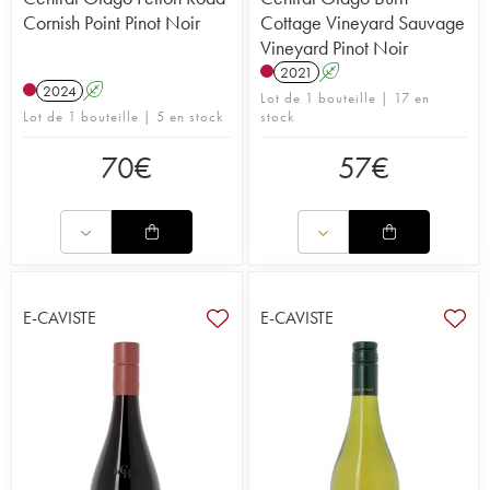
Cornish Point Pinot Noir
Cottage Vineyard Sauvage
Vineyard Pinot Noir
2021
A
2024
A
Lot de 1 bouteille | 17 en
Lot de 1 bouteille | 5 en stock
stock
70
€
57
€
E-CAVISTE
E-CAVISTE