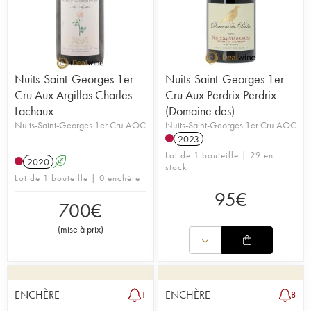
Nuits-Saint-Georges 1er
Nuits-Saint-Georges 1er
Cru Aux Argillas Charles
Cru Aux Perdrix Perdrix
Lachaux
(Domaine des)
Nuits-Saint-Georges 1er Cru AOC
Nuits-Saint-Georges 1er Cru AOC
2023
Lot de 1 bouteille | 29 en
2020
A
stock
Lot de 1 bouteille | 0 enchère
95
€
700
€
(
mise à prix
)
ENCHÈRE
ENCHÈRE
1
8