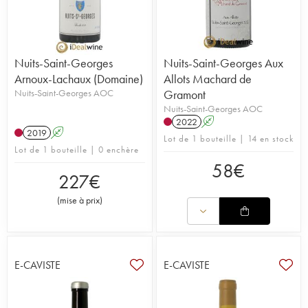
Nuits-Saint-Georges
Nuits-Saint-Georges Aux
Arnoux-Lachaux (Domaine)
Allots Machard de
Nuits-Saint-Georges AOC
Gramont
Nuits-Saint-Georges AOC
2022
A
2019
A
Lot de 1 bouteille | 14 en stock
Lot de 1 bouteille | 0 enchère
58
€
227
€
(
mise à prix
)
E-CAVISTE
E-CAVISTE