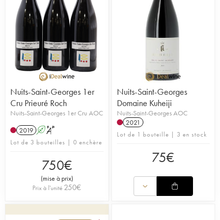
Nuits-Saint-Georges 1er
Nuits-Saint-Georges
Cru Prieuré Roch
Domaine Kuheiji
Nuits-Saint-Georges 1er Cru AOC
Nuits-Saint-Georges AOC
2021
2019
A
S
Lot de 1 bouteille | 3 en stock
Lot de 3 bouteilles | 0 enchère
75
€
750
€
(
mise à prix
)
250
€
Prix à l'unité