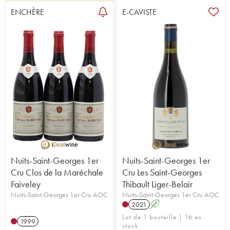
Beaucoup de domaines mettent en avant les terroirs de
ENCHÈRE
E-CAVISTE
Nuits-Saint-Georges, parmi eux :
Thibault Liger-Belair
,
David Duband
,
Leroy
,
Meo-Camuzet
,
La
Vougeraie
, le
domaine de l'Arlot
, la
Maison
Romane
ou encore
Jean-Marc Millot
.
Nuits-Saint-Georges 1er
Nuits-Saint-Georges 1er
Cru Clos de la Maréchale
Cru Les Saint-Georges
Faiveley
Thibault Liger-Belair
Nuits-Saint-Georges 1er Cru AOC
Nuits-Saint-Georges 1er Cru AOC
2021
A
Lot de 1 bouteille | 16 en
1999
stock