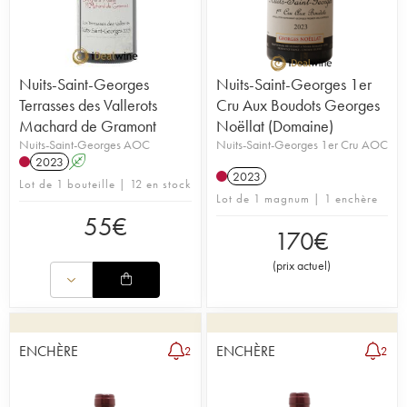
Nuits-Saint-Georges
Nuits-Saint-Georges 1er
Terrasses des Vallerots
Cru Aux Boudots Georges
Machard de Gramont
Noëllat (Domaine)
Nuits-Saint-Georges AOC
Nuits-Saint-Georges 1er Cru AOC
2023
A
2023
Lot de 1 bouteille | 12 en stock
Lot de 1 magnum | 1 enchère
55
€
170
€
(
prix actuel
)
ENCHÈRE
ENCHÈRE
2
2