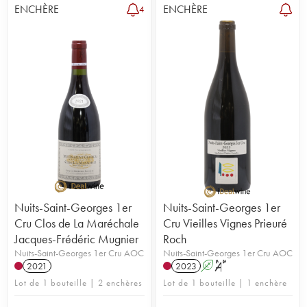
ENCHÈRE
ENCHÈRE
4
Nuits-Saint-Georges 1er
Nuits-Saint-Georges 1er
Cru Clos de La Maréchale
Cru Vieilles Vignes Prieuré
Jacques-Frédéric Mugnier
Roch
Nuits-Saint-Georges 1er Cru AOC
Nuits-Saint-Georges 1er Cru AOC
2021
2023
A
S
Lot de 1 bouteille | 2 enchères
Lot de 1 bouteille | 1 enchère