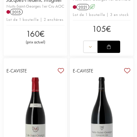
Nuits-Saint-Georges 1er Cru AOC
2021
A
2015
Lot de 1 bouteille | 3 en stock
Lot de 1 bouteille | 2 enchères
105
€
160
€
(
prix actuel
)
E-CAVISTE
E-CAVISTE