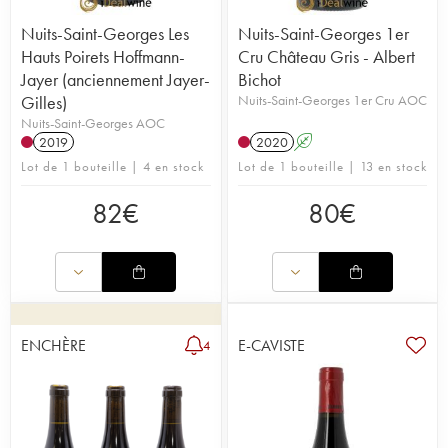
Nuits-Saint-Georges Les
Nuits-Saint-Georges 1er
Hauts Poirets Hoffmann-
Cru Château Gris - Albert
Jayer (anciennement Jayer-
Bichot
Gilles)
Nuits-Saint-Georges 1er Cru AOC
Nuits-Saint-Georges AOC
2019
2020
A
Lot de 1 bouteille | 4 en stock
Lot de 1 bouteille | 13 en stock
82
€
80
€
ENCHÈRE
E-CAVISTE
4