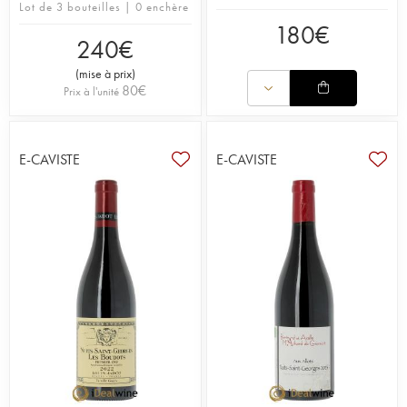
Lot de 3 bouteilles | 0 enchère
180
€
240
€
(
mise à prix
)
80
€
Prix à l'unité
E-CAVISTE
E-CAVISTE