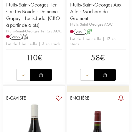
Nuits-Saint-Georges 1er
Nuits-Saint-Georges Aux
Cru Les Boudots Domaine
Allots Machard de
Gagey - Louis Jadot (CBO
Gramont
à partir de 6 bts)
Nuits-Saint-Georges AOC
Nuits-Saint-Georges 1er Cru AOC
2023
A
2022
T
Lot de 1 bouteille | 17 en
Lot de 1 bouteille | 3 en stock
stock
110
€
58
€
E-CAVISTE
ENCHÈRE
3