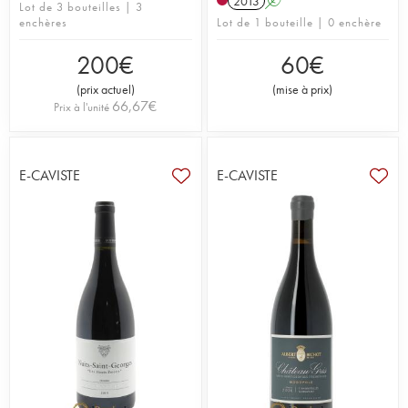
2013
A
Lot de 3 bouteilles | 3
enchères
Lot de 1 bouteille | 0 enchère
200
€
60
€
(
prix actuel
)
(
mise à prix
)
66,67
€
Prix à l'unité
E-CAVISTE
E-CAVISTE