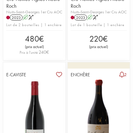
Roch
Roch
Nuits-Saint-Georges 1er Cru AOC
Nuits-Saint-Georges 1er Cru AOC
2023
A
S
2023
A
S
Lot de 2 bouteilles | 1 enchère
Lot de 1 bouteille | 1 enchère
480
€
220
€
(
prix actuel
)
(
prix actuel
)
240
€
Prix à l'unité
E-CAVISTE
ENCHÈRE
2