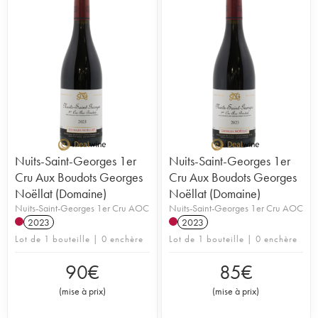
Nuits-Saint-Georges 1er
Nuits-Saint-Georges 1er
Cru Aux Boudots Georges
Cru Aux Boudots Georges
Noëllat (Domaine)
Noëllat (Domaine)
Nuits-Saint-Georges 1er Cru AOC
Nuits-Saint-Georges 1er Cru AOC
2023
2023
Lot de 1 bouteille | 0 enchère
Lot de 1 bouteille | 0 enchère
90
€
85
€
(
mise à prix
)
(
mise à prix
)