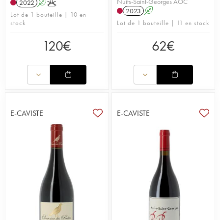
Nuits-Saint-Georges AOC
2022
A
K
2023
A
Lot de 1 bouteille | 10 en
stock
Lot de 1 bouteille | 11 en stock
120
€
62
€
E-CAVISTE
E-CAVISTE