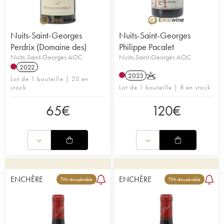
Nuits-Saint-Georges
Nuits-Saint-Georges
Perdrix (Domaine des)
Philippe Pacalet
Nuits-Saint-Georges AOC
Nuits-Saint-Georges AOC
2022
2023
K
Lot de 1 bouteille | 20 en
stock
Lot de 1 bouteille | 8 en stock
65
€
120
€
ENCHÈRE
ENCHÈRE
TVA récupérable
TVA récupérable