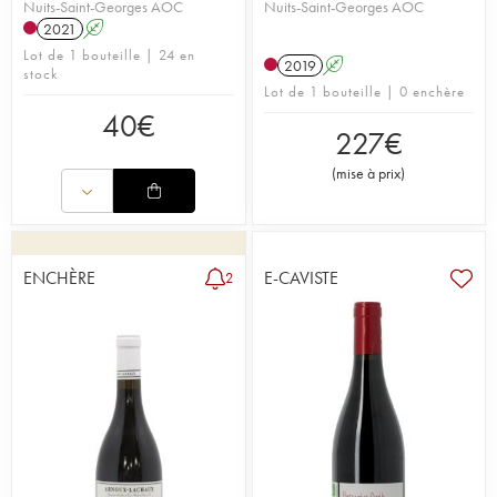
Nuits-Saint-Georges AOC
Nuits-Saint-Georges AOC
2021
A
Lot de 1 bouteille | 24 en
2019
A
stock
Lot de 1 bouteille | 0 enchère
40
€
227
€
(
mise à prix
)
ENCHÈRE
E-CAVISTE
2