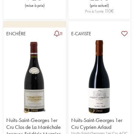
(
mise à prix
)
(
prix actuel
)
110
€
Prix à l'unité
ENCHÈRE
E-CAVISTE
11
Nuits-Saint-Georges 1er
Nuits-Saint-Georges 1er
Cru Clos de La Maréchale
Cru Cyprien Arlaud
Jacques-Frédéric Mugnier
Nuits-Saint-Georges 1er Cru AOC