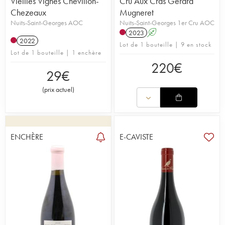
Vieilles Vignes Chevillon-
Cru Aux Cras Gérard
Chezeaux
Mugneret
Nuits-Saint-Georges AOC
Nuits-Saint-Georges 1er Cru AOC
2023
A
2022
Lot de 1 bouteille | 9 en stock
Lot de 1 bouteille | 1 enchère
220
€
29
€
(
prix actuel
)
ENCHÈRE
E-CAVISTE