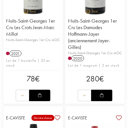
Nuits-Saint-Georges 1er
Nuits-Saint-Georges 1er
Cru Les Crots Jean-Marc
Cru Les Damodes
Millot
Hoffmann-Jayer
Nuits-Saint-Georges 1er Cru AOC
(anciennement Jayer-
Gilles)
Nuits-Saint-Georges 1er Cru AOC
2021
2020
Lot de 1 bouteille | 33 en
stock
Lot de 1 magnum | 2 en stock
78
€
280
€
E-CAVISTE
E-CAVISTE
Dernière chance