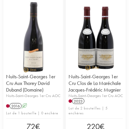
Nuits-Saint-Georges 1er
Nuits-Saint-Georges 1er
Cru Aux Thorey David
Cru Clos de La Maréchale
Duband (Domaine)
Jacques-Frédéric Mugnier
Nuits-Saint-Georges 1er Cru AOC
Nuits-Saint-Georges 1er Cru AOC
2023
2016
A
Lot de 2 bouteilles | 5
Lot de 1 bouteille | 0 enchère
enchères
72
€
220
€