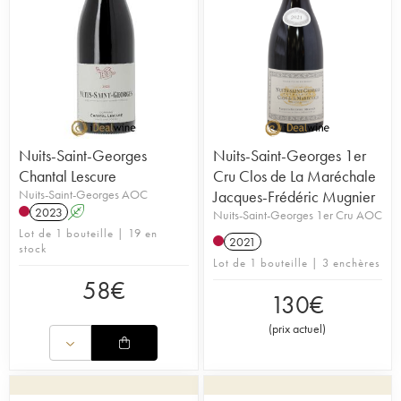
Nuits-Saint-Georges
Nuits-Saint-Georges 1er
Chantal Lescure
Cru Clos de La Maréchale
Nuits-Saint-Georges AOC
Jacques-Frédéric Mugnier
2023
A
Nuits-Saint-Georges 1er Cru AOC
Lot de 1 bouteille | 19 en
2021
stock
Lot de 1 bouteille | 3 enchères
58
€
130
€
(
prix actuel
)