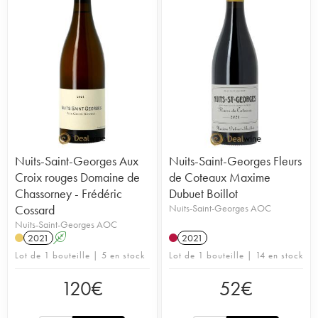
Nuits-Saint-Georges Aux
Nuits-Saint-Georges Fleurs
Croix rouges Domaine de
de Coteaux Maxime
Chassorney - Frédéric
Dubuet Boillot
Cossard
Nuits-Saint-Georges AOC
Nuits-Saint-Georges AOC
2021
A
2021
Lot de 1 bouteille | 5 en stock
Lot de 1 bouteille | 14 en stock
120
€
52
€