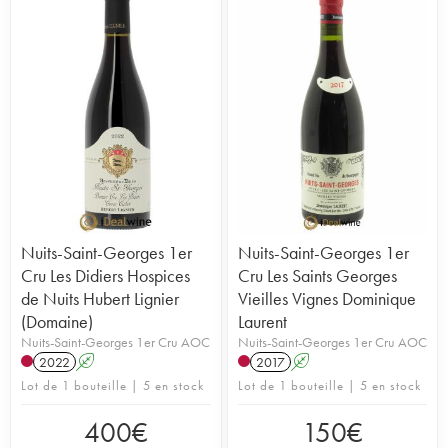
Nuits-Saint-Georges 1er
Nuits-Saint-Georges 1er
Cru Les Didiers Hospices
Cru Les Saints Georges
de Nuits Hubert Lignier
Vieilles Vignes Dominique
(Domaine)
Laurent
Nuits-Saint-Georges 1er Cru AOC
Nuits-Saint-Georges 1er Cru AOC
2022
A
2017
A
Lot de 1 bouteille | 5 en stock
Lot de 1 bouteille | 5 en stock
400
€
150
€