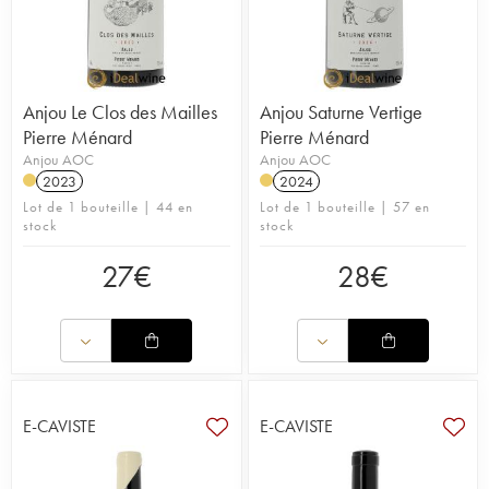
Anjou Le Clos des Mailles
Anjou Saturne Vertige
Pierre Ménard
Pierre Ménard
Anjou AOC
Anjou AOC
2023
2024
Lot de 1 bouteille | 44 en
Lot de 1 bouteille | 57 en
stock
stock
27
€
28
€
E-CAVISTE
E-CAVISTE