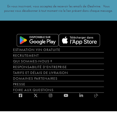
Anjou Orion Alpha Pierre Ménard
2017
20
€
En vous inscrivant, vous acceptez de recevoir les emails de iDealwine. Vous
Anjou Laïka Pierre Ménard
2017
28
€
pouvez vous désabonner à tout moment via le lien présent dans chaque message.
Anjou Le Clos des Mailles Pierre Ménard
2016
39
€
Anjou Pluton Pierre Ménard
2016
61
€
Anjou Laïka Pierre Ménard
2015
30
€
Anjou Le Quart des Noëls Pierre Ménard
2015
42
€
Anjou Le Quart des Noëls Pierre Ménard
2013
45
€
ESTIMATION VIN GRATUITE
RECRUTEMENT
QUI SOMMES-NOUS ?
RESPONSABILITÉ D'ENTREPRISE
TARIFS ET DÉLAIS DE LIVRAISON
DOMAINES PARTENAIRES
PRESSE
FOIRE AUX QUESTIONS