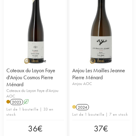
Coteaux du Layon Faye
Anjou Les Mailles Jeanne
d'Anjou Cosmos Pierre
Pierre Ménard
Ménard
Anjou AOC
Coteaux du Layon Faye d'Anjou
AOC
2023
A
2024
Lot de 1 bouteille | 33 en
stock
Lot de 1 bouteille | 7 en stock
36
€
37
€