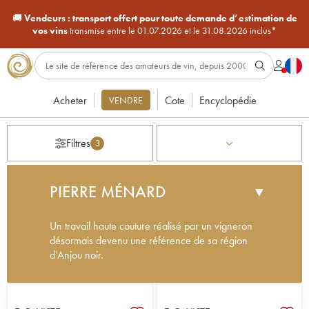
🚚
Vendeurs :
transport offert pour toute demande d’estimation de
vos vins
transmise entre le 01.07.2026 et le 31.08.2026 inclus*
Acheter
Cote
Encyclopédie
VENDRE
Filtres
3
PIERRE MÉNARD
▼
Un travail haute couture réalisé par un vigneron
désormais devenu une référence de sa région
d'Anjou noir.
Fils d’une famille de viticulteurs en Anjou, Pierre
Ménard a d’abord entrepris des études
d’ingénieur agricole avant de travailler dans des