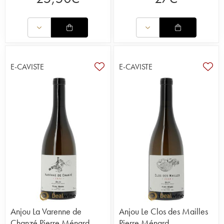
vérifie également au chai, où les vins fermentent
longuement en fûts, grâce à l’action des levures
indigènes. Adepte du travail bien fait, Pierre
Ménard ne néglige aucun aspect, dessinant lui-
même ses étiquettes, et cirant et numérotant
chaque bouteille à la main.
E-CAVISTE
E-CAVISTE
Il propose aujourd’hui plusieurs cuvées, produites
en quantité confidentielle et qui rencontrent un
franc succès au sein d’un public d’amateurs
avertis.
Lire l'article du Journal iDealwine sur Pierre
Ménard
Anjou La Varenne de
Anjou Le Clos des Mailles
Chanzé Pierre Ménard
Pierre Ménard