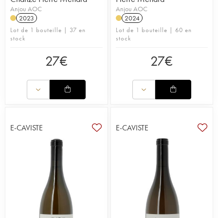
Anjou AOC
Anjou AOC
2023
2024
Lot de 1 bouteille | 37 en
Lot de 1 bouteille | 60 en
stock
stock
27
€
27
€
E-CAVISTE
E-CAVISTE