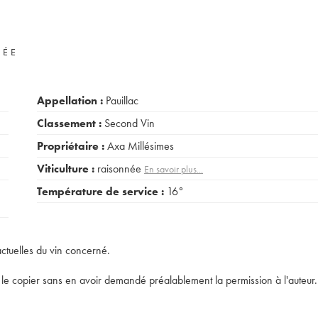
VÉE
Appellation :
Pauillac
Classement :
Second Vin
Propriétaire :
Axa Millésimes
Viticulture :
raisonnée
En savoir plus...
Température de service :
16°
actuelles du vin concerné.
t de le copier sans en avoir demandé préalablement la permission à l'auteur.