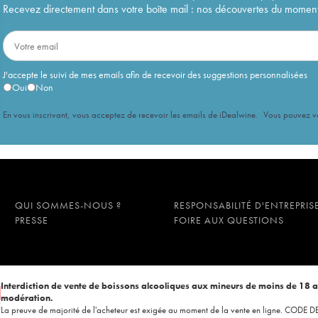
Recevez directement dans votre boîte mail : nos découvertes du moment, 
J'accepte le suivi de mes emails afin de recevoir des suggestions personnalisées
Oui
Non
En vous inscrivant, vous acceptez de recevoir les emails de iDealwine. Vous pouvez 
QUI SOMMES-NOUS ?
RESPONSABILITÉ D'ENTREPRIS
PRESSE
FOIRE AUX QUESTIONS
Interdiction de vente de boissons alcooliques aux mineurs de moins de 18 
modération.
La preuve de majorité de l'acheteur est exigée au moment de la vente en ligne. CODE