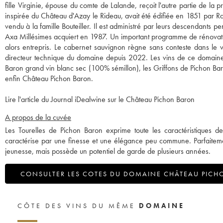
fille Virginie, épouse du comte de Lalande, reçoit l'autre partie de la
inspirée du Château d'Azay le Rideau, avait été édifiée en 1851 par Rao
vendu à la famille Bouteiller. Il est administré par leurs descendants p
Axa Millésimes acquiert en 1987. Un important programme de rénovation
alors entrepris. Le cabernet sauvignon règne sans conteste dans le 
directeur technique du domaine depuis 2022. Les vins de ce domaine c
Baron grand vin blanc sec (100% sémillon), les Griffons de Pichon Baro
enfin Château Pichon Baron.
Lire l'article du Journal iDealwine sur le Château Pichon Baron
A propos de la cuvée
Les Tourelles de Pichon Baron exprime toute les caractéristiques de
caractérise par une finesse et une élégance peu commune. Parfaitement
jeunesse, mais possède un potentiel de garde de plusieurs années.
CONSULTER LES COTES DU DOMAINE CHÂTEAU PICH
CÔTE DES VINS DU MÊME
DOMAINE