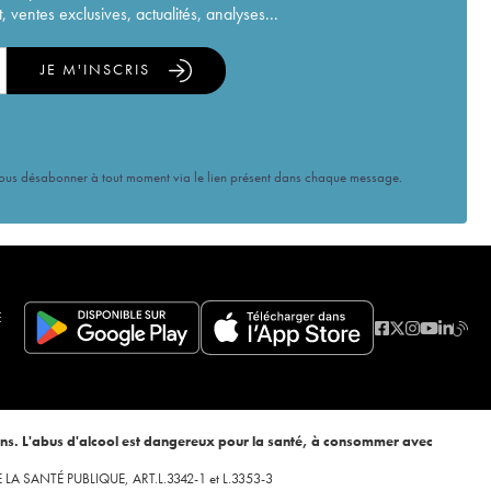
ventes exclusives, actualités, analyses...
JE M'INSCRIS
vous désabonner à tout moment via le lien présent dans chaque message.
E
ans. L'abus d'alcool est dangereux pour la santé, à consommer avec
 DE LA SANTÉ PUBLIQUE, ART.L.3342-1 et L.3353-3