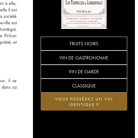
t à elle,
le il est
a société
ville est
Montégut,
de Pichon
riété, et
FRUITS NOIRS
VIN DE GASTRONOMIE
VIN DE GARDE
ur, il se
CLASSIQUE
x dans sa
VOUS POSSÉDEZ UN VIN
IDENTIQUE ?