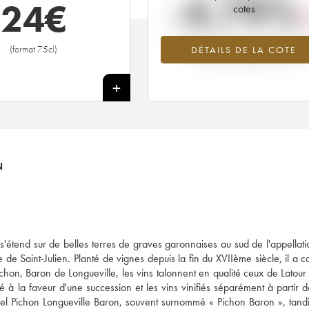
-4.79%
24
€
cotes
Tendance à la baisse du millésime 1
(format 75cl)
DÉTAILS DE LA COTE
en 2026 par rapport à 2025
+
N
'étend sur de belles terres de graves garonnaises au sud de l'appellatio
e de Saint-Julien. Planté de vignes depuis la fin du XVIIème siècle, il a 
hon, Baron de Longueville, les vins talonnent en qualité ceux de Latour
 à la faveur d'une succession et les vins vinifiés séparément à partir 
actuel Pichon Longueville Baron, souvent surnommé « Pichon Baron », tand