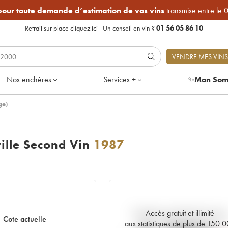
 pour toute demande d’estimation de vos vins
transmise entre le 
Retrait sur place
cliquez ici
|
Un conseil en vin ?
01 56 05 86 10
VENDRE MES VINS
Nos enchères
Services +
✨
Mon Som
ge)
ille Second Vin
1987
Accès gratuit et illimité
Tendance actuelle de la cote
Cote actuelle
aux statistiques de plus de 150 