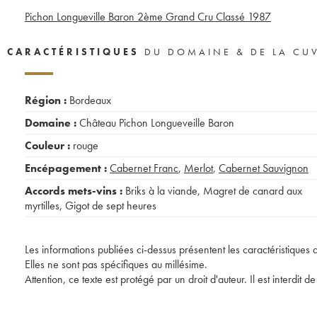
Pichon Longueville Baron 2ème Grand Cru Classé
1987
CARACTÉRISTIQUES
DU DOMAINE & DE LA CU
Région :
Bordeaux
Domaine :
Château Pichon Longueveille Baron
Couleur :
rouge
Encépagement :
Cabernet Franc
,
Merlot
,
Cabernet Sauvignon
Accords mets-vins :
Briks à la viande
,
Magret de canard aux
myrtilles
,
Gigot de sept heures
Les informations publiées ci-dessus présentent les caractéristiques 
Elles ne sont pas spécifiques au millésime.
Attention, ce texte est protégé par un droit d'auteur. Il est interdi