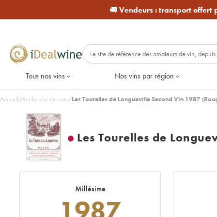
🚚
Vendeurs :
transport offert
Tous nos vins
Nos vins par région
Accueil
/
Recherche de cote
/
Les Tourelles de Longueville Second Vin 1987 (Rou
Les Tourelles de Longuev
Millésime
1987