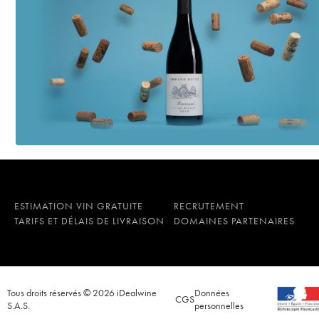
ESTIMATION VIN GRATUITE
RECRUTEMENT
TARIFS ET DÉLAIS DE LIVRAISON
DOMAINES PARTENAIRES
Tous droits réservés © 2026 iDealwine
Données
CGS
S.A.S.
personnelles