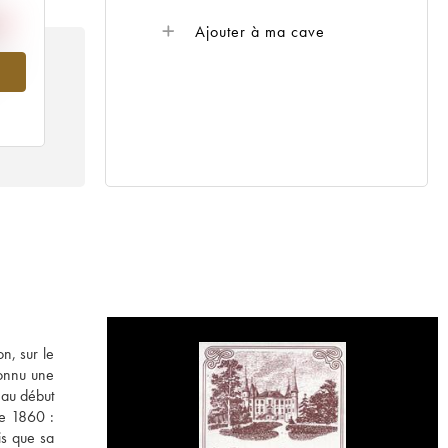
Ajouter à ma cave
987
n, sur le
connu une
 au début
de 1860 :
is que sa