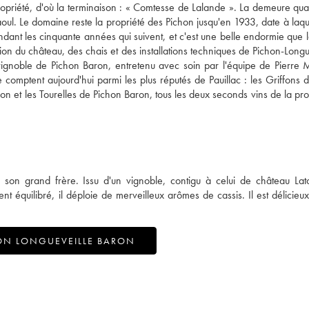
 propriété, d'où la terminaison : « Comtesse de Lalande ». La demeure quan
ul. Le domaine reste la propriété des Pichon jusqu'en 1933, date à laquel
endant les cinquante années qui suivent, et c'est une belle endormie que l
 du château, des chais et des installations techniques de Pichon-Longue
vignoble de Pichon Baron, entretenu avec soin par l'équipe de Pierre 
omptent aujourd'hui parmi les plus réputés de Pauillac : les Griffons 
n et les Tourelles de Pichon Baron, tous les deux seconds vins de la prop
 son grand frère. Issu d'un vignoble, contigu à celui de château Lato
 équilibré, il déploie de merveilleux arômes de cassis. Il est délicieu
ON LONGUEVEILLE BARON