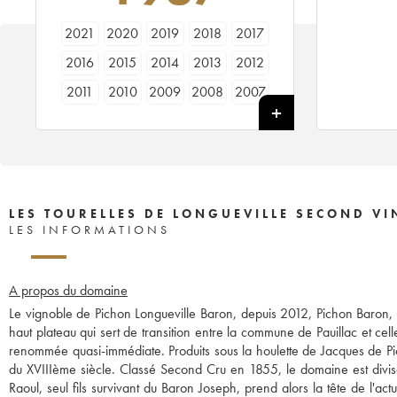
2021
2020
2019
2018
2017
2016
2015
2014
2013
2012
2011
2010
2009
2008
2007
2006
2005
2004
2003
2002
2001
2000
1999
1998
1997
1996
1995
1994
1993
1992
1990
1989
1988
1987
1986
LES TOURELLES DE LONGUEVILLE SECOND VI
LES INFORMATIONS
A propos du domaine
Le vignoble de Pichon Longueville Baron, depuis 2012, Pichon Baron, s
haut plateau qui sert de transition entre la commune de Pauillac et cell
renommée quasi-immédiate. Produits sous la houlette de Jacques de Pic
du XVIIIème siècle. Classé Second Cru en 1855, le domaine est divisé
Raoul, seul fils survivant du Baron Joseph, prend alors la tête de l'