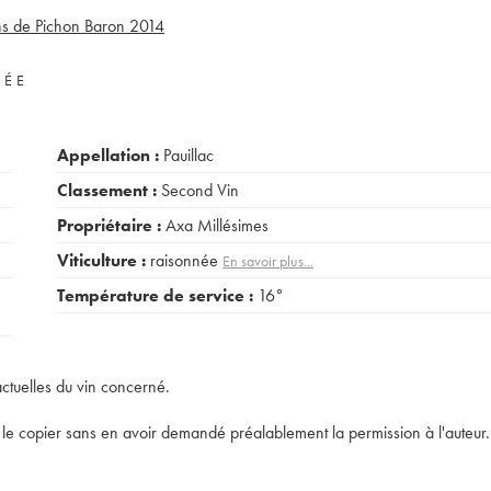
ns de Pichon Baron
2014
VÉE
Appellation :
Pauillac
Classement :
Second Vin
Propriétaire :
Axa Millésimes
Viticulture :
raisonnée
En savoir plus...
Température de service :
16°
actuelles du vin concerné.
t de le copier sans en avoir demandé préalablement la permission à l'auteur.