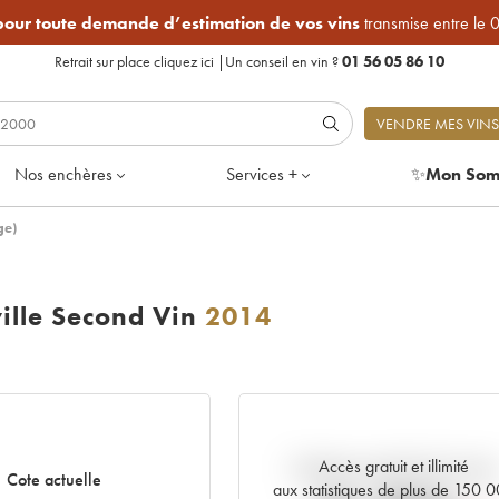
 pour toute demande d’estimation de vos vins
transmise entre le 
Retrait sur place
cliquez ici
|
Un conseil en vin ?
01 56 05 86 10
VENDRE MES VINS
Nos enchères
Services +
✨
Mon Som
ge)
ille Second Vin
2014
Accès gratuit et illimité
Tendance actuelle de la cote
Cote actuelle
aux statistiques de plus de 150 