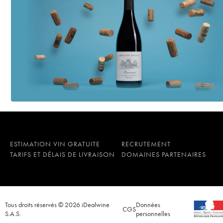
ESTIMATION VIN GRATUITE
RECRUTEMENT
TARIFS ET DÉLAIS DE LIVRAISON
DOMAINES PARTENAIRES
Tous droits réservés © 2026 iDealwine
Données
CGS
S.A.S.
personnelles