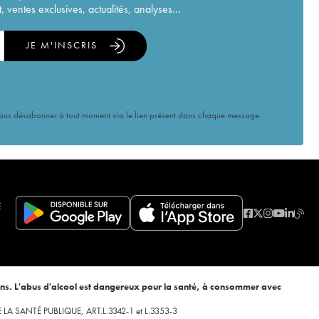
ventes exclusives, actualités, analyses...
JE M'INSCRIS
vous désabonner à tout moment via le lien présent dans chaque message.
E
ans. L'abus d'alcool est dangereux pour la santé, à consommer avec
 DE LA SANTÉ PUBLIQUE, ART.L.3342-1 et L.3353-3