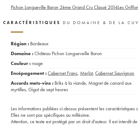
Pichon Longueville Baron 2ème Grand Cru Classé
2014
Les Griffo
CARACTÉRISTIQUES
DU DOMAINE & DE LA CU
Région :
Bordeaux
Domaine :
Château Pichon Longueveille Baron
Couleur :
rouge
Encépagement :
Cabernet Franc
,
Merlot
,
Cabernet Sauvignon
Accords mets-vins :
Briks à la viande
,
Magret de canard aux
myrtilles
,
Gigot de sept heures
Les informations publiées ci-dessus présentent les caractéristiques 
Elles ne sont pas spécifiques au millésime.
Attention, ce texte est protégé par un droit d'auteur. Il est interdi