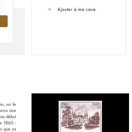
Ajouter à ma cave
014
n, sur le
connu une
 au début
de 1860 :
is que sa