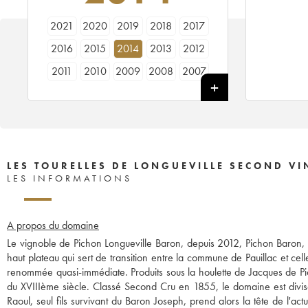
2021
2020
2019
2018
2017
2016
2015
2014
2013
2012
2011
2010
2009
2008
2007
2006
2005
2004
2003
2002
2001
2000
1999
1998
1997
1996
1995
1994
1993
1992
1990
1989
1988
1987
1986
LES TOURELLES DE LONGUEVILLE SECOND VI
LES INFORMATIONS
A propos du domaine
Le vignoble de Pichon Longueville Baron, depuis 2012, Pichon Baron, s
haut plateau qui sert de transition entre la commune de Pauillac et cell
renommée quasi-immédiate. Produits sous la houlette de Jacques de Pic
du XVIIIème siècle. Classé Second Cru en 1855, le domaine est divisé
Raoul, seul fils survivant du Baron Joseph, prend alors la tête de l'