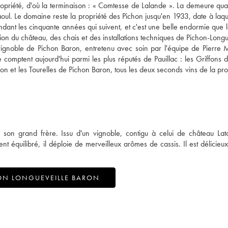
 propriété, d'où la terminaison : « Comtesse de Lalande ». La demeure quan
ul. Le domaine reste la propriété des Pichon jusqu'en 1933, date à laquel
endant les cinquante années qui suivent, et c'est une belle endormie que l
 du château, des chais et des installations techniques de Pichon-Longue
vignoble de Pichon Baron, entretenu avec soin par l'équipe de Pierre 
omptent aujourd'hui parmi les plus réputés de Pauillac : les Griffons 
n et les Tourelles de Pichon Baron, tous les deux seconds vins de la prop
 son grand frère. Issu d'un vignoble, contigu à celui de château Lato
 équilibré, il déploie de merveilleux arômes de cassis. Il est délicieu
ON LONGUEVEILLE BARON