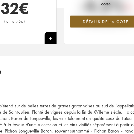
-4.3%
32
€
cotes
Tendance à la baisse du millésime 2
(format 75cl)
DÉTAILS DE LA COTE
en 2026 par rapport à 2025
+
N
'étend sur de belles terres de graves garonnaises au sud de l'appellatio
e de Saint-Julien. Planté de vignes depuis la fin du XVIIème siècle, il a 
hon, Baron de Longueville, les vins talonnent en qualité ceux de Latour
 à la faveur d'une succession et les vins vinifiés séparément à partir 
actuel Pichon Longueville Baron, souvent surnommé « Pichon Baron », tand