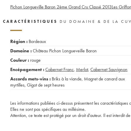
Pichon Longueville Baron 2ème Grand Cru Classé
2013
Les Griffo
CARACTÉRISTIQUES
DU DOMAINE & DE LA CU
Région :
Bordeaux
Domaine :
Château Pichon Longueveille Baron
Couleur :
rouge
Encépagement :
Cabernet Franc
,
Merlot
,
Cabernet Sauvignon
Accords mets-vins :
Briks à la viande
,
Magret de canard aux
myrtilles
,
Gigot de sept heures
Les informations publiées ci-dessus présentent les caractéristiques 
Elles ne sont pas spécifiques au millésime.
Attention, ce texte est protégé par un droit d'auteur. Il est interdi