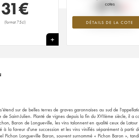
-5%
31
€
cotes
Tendance à la baisse du millésime 2
(format 75cl)
DÉTAILS DE LA COTE
en 2026 par rapport à 2025
+
N
'étend sur de belles terres de graves garonnaises au sud de l'appellatio
e de Saint-Julien. Planté de vignes depuis la fin du XVIIème siècle, il a 
hon, Baron de Longueville, les vins talonnent en qualité ceux de Latour
 à la faveur d'une succession et les vins vinifiés séparément à partir 
actuel Pichon Longueville Baron, souvent surnommé « Pichon Baron », tand