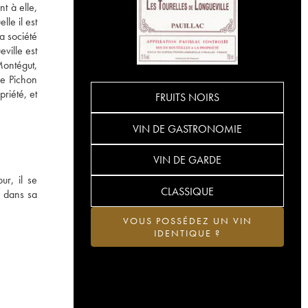
t à elle,
le il est
a société
ville est
Montégut,
de Pichon
riété, et
FRUITS NOIRS
VIN DE GASTRONOMIE
VIN DE GARDE
ur, il se
CLASSIQUE
x dans sa
VOUS POSSÉDEZ UN VIN
IDENTIQUE ?