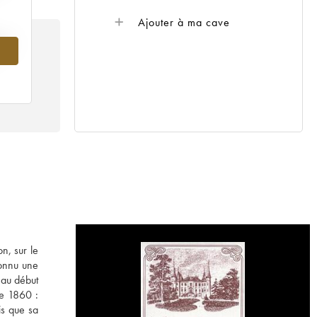
Ajouter à ma cave
013
n, sur le
connu une
 au début
de 1860 :
is que sa