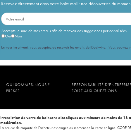
Recevez directement dans votre boîte mail : nos découvertes du moment, 
J'accepte le suivi de mes emails afin de recevoir des suggestions personnalisées
Oui
Non
En vous inscrivant, vous acceptez de recevoir les emails de iDealwine. Vous pouvez 
QUI SOMMES-NOUS ?
RESPONSABILITÉ D'ENTREPRIS
PRESSE
FOIRE AUX QUESTIONS
Interdiction de vente de boissons alcooliques aux mineurs de moins de 18 
modération.
La preuve de majorité de l'acheteur est exigée au moment de la vente en ligne. CODE