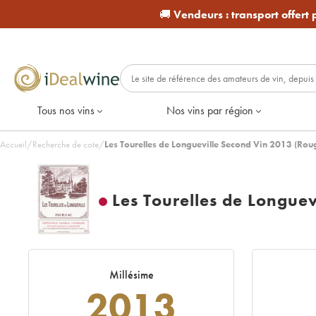
🚚
Vendeurs :
transport offert
Tous nos vins
Nos vins par région
Accueil
/
Recherche de cote
/
Les Tourelles de Longueville Second Vin 2013 (Rou
Les Tourelles de Longuev
Millésime
2013