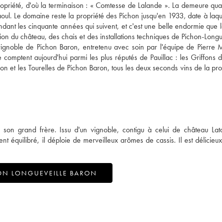
 propriété, d'où la terminaison : « Comtesse de Lalande ». La demeure quan
ul. Le domaine reste la propriété des Pichon jusqu'en 1933, date à laquel
endant les cinquante années qui suivent, et c'est une belle endormie que l
 du château, des chais et des installations techniques de Pichon-Longue
vignoble de Pichon Baron, entretenu avec soin par l'équipe de Pierre 
omptent aujourd'hui parmi les plus réputés de Pauillac : les Griffons 
n et les Tourelles de Pichon Baron, tous les deux seconds vins de la prop
 son grand frère. Issu d'un vignoble, contigu à celui de château Lato
 équilibré, il déploie de merveilleux arômes de cassis. Il est délicieu
ON LONGUEVEILLE BARON