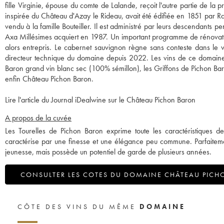
fille Virginie, épouse du comte de Lalande, reçoit l'autre partie de la
inspirée du Château d'Azay le Rideau, avait été édifiée en 1851 par Rao
vendu à la famille Bouteiller. Il est administré par leurs descendants p
Axa Millésimes acquiert en 1987. Un important programme de rénovation
alors entrepris. Le cabernet sauvignon règne sans conteste dans le 
directeur technique du domaine depuis 2022. Les vins de ce domaine c
Baron grand vin blanc sec (100% sémillon), les Griffons de Pichon Baro
enfin Château Pichon Baron.
Lire l'article du Journal iDealwine sur le Château Pichon Baron
A propos de la cuvée
Les Tourelles de Pichon Baron exprime toute les caractéristiques de
caractérise par une finesse et une élégance peu commune. Parfaitement
jeunesse, mais possède un potentiel de garde de plusieurs années.
CONSULTER LES COTES DU DOMAINE CHÂTEAU PICH
CÔTE DES VINS DU MÊME
DOMAINE