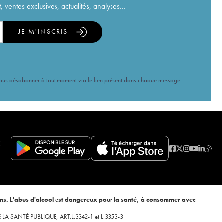
ventes exclusives, actualités, analyses...
JE M'INSCRIS
vous désabonner à tout moment via le lien présent dans chaque message.
E
ans. L'abus d'alcool est dangereux pour la santé, à consommer avec
 DE LA SANTÉ PUBLIQUE, ART.L.3342-1 et L.3353-3