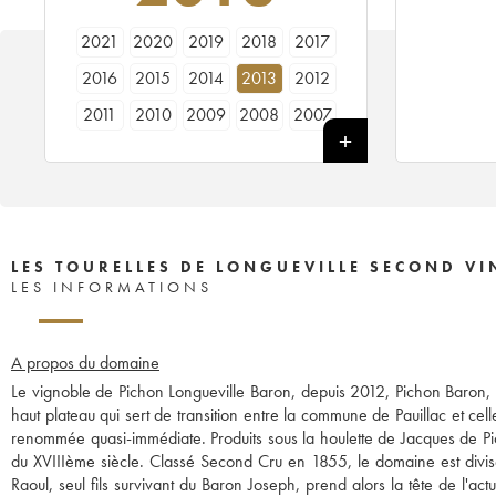
2021
2020
2019
2018
2017
2016
2015
2014
2013
2012
2011
2010
2009
2008
2007
2006
2005
2004
2003
2002
2001
2000
1999
1998
1997
1996
1995
1994
1993
1992
1990
1989
1988
1987
1986
LES TOURELLES DE LONGUEVILLE SECOND VI
LES INFORMATIONS
A propos du domaine
Le vignoble de Pichon Longueville Baron, depuis 2012, Pichon Baron, s
haut plateau qui sert de transition entre la commune de Pauillac et cell
renommée quasi-immédiate. Produits sous la houlette de Jacques de Pic
du XVIIIème siècle. Classé Second Cru en 1855, le domaine est divisé
Raoul, seul fils survivant du Baron Joseph, prend alors la tête de l'