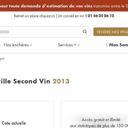
 pour toute demande d’estimation de vos vins
transmise entre le 
Retrait sur place
cliquez ici
|
Un conseil en vin ?
01 56 05 86 10
VENDRE MES VINS
Nos enchères
Services +
✨
Mon Som
ge)
ille Second Vin
2013
Accès gratuit et illimité
Tendance actuelle de la cote
Cote actuelle
aux statistiques de plus de 150 