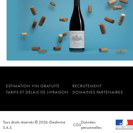
ESTIMATION VIN GRATUITE
RECRUTEMENT
TARIFS ET DÉLAIS DE LIVRAISON
DOMAINES PARTENAIRES
Tous droits réservés © 2026 iDealwine
Données
CGS
S.A.S.
personnelles