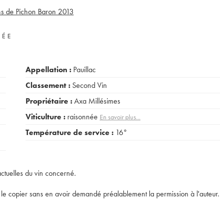
ns de Pichon Baron
2013
VÉE
Appellation :
Pauillac
Classement :
Second Vin
Propriétaire :
Axa Millésimes
Viticulture :
raisonnée
En savoir plus...
Température de service :
16°
actuelles du vin concerné.
t de le copier sans en avoir demandé préalablement la permission à l'auteur.