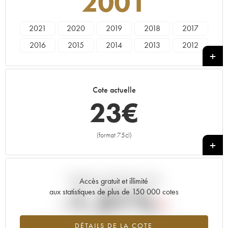
2001
2021
2020
2019
2018
2017
2016
2015
2014
2013
2012
2011
2010
2009
2008
2007
2006
2005
2004
2003
2002
Cote actuelle
2001
2000
1999
1998
1997
23
€
1996
1995
1994
1993
1992
1990
1989
1988
1987
1986
(format 75cl)
+
Tendance actuelle de la cote
Accès gratuit et illimité
-1.31%
aux statistiques de plus de 150 000 cotes
Tendance à la baisse du millésime 2001 en 2026 par rapport à
DÉTAILS DE LA COTE