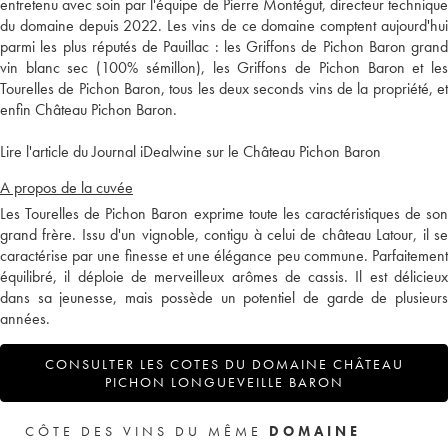
entretenu avec soin par l'équipe de Pierre Montégut, directeur technique
du domaine depuis 2022. Les vins de ce domaine comptent aujourd'hui
parmi les plus réputés de Pauillac : les Griffons de Pichon Baron grand
vin blanc sec (100% sémillon), les Griffons de Pichon Baron et les
Tourelles de Pichon Baron, tous les deux seconds vins de la propriété, et
enfin Château Pichon Baron.
Lire l'article du Journal iDealwine sur le Château Pichon Baron
A propos de la cuvée
Les Tourelles de Pichon Baron exprime toute les caractéristiques de son
grand frère. Issu d'un vignoble, contigu à celui de château Latour, il se
caractérise par une finesse et une élégance peu commune. Parfaitement
équilibré, il déploie de merveilleux arômes de cassis. Il est délicieux
dans sa jeunesse, mais possède un potentiel de garde de plusieurs
années.
CONSULTER LES COTES DU DOMAINE CHÂTEAU
PICHON LONGUEVEILLE BARON
CÔTE DES VINS DU MÊME
DOMAINE