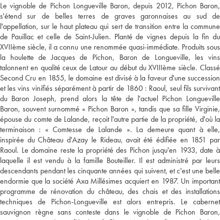
Le vignoble de Pichon Longueville Baron, depuis 2012, Pichon Baron,
s'étend sur de belles terres de graves garonnaises au sud de
l'appellation, sur le haut plateau qui sert de transition entre la commune
de Pauillac et celle de Saint-Julien. Planté de vignes depuis la fin du
XVIIème siècle, il a connu une renommée quasi-immédiate. Produits sous
la houlette de Jacques de Pichon, Baron de Longueville, les vins
talonnent en qualité ceux de Latour au début du XVIIIème siècle. Classé
Second Cru en 1855, le domaine est divisé à la faveur d'une succession
et les vins vinifiés séparément à partir de 1860 : Raoul, seul fils survivant
du Baron Joseph, prend alors la tête de l'actuel Pichon Longueville
Baron, souvent surnommé « Pichon Baron », tandis que sa fille Virginie,
épouse du comte de Lalande, reçoit l'autre partie de la propriété, d'où la
terminaison : « Comtesse de Lalande ». La demeure quant à elle,
inspirée du Château d'Azay le Rideau, avait été édifiée en 1851 par
Raoul. Le domaine reste la propriété des Pichon jusqu'en 1933, date à
laquelle il est vendu à la famille Bouteiller. Il est administré par leurs
descendants pendant les cinquante années qui suivent, et c'est une belle
endormie que la société Axa Millésimes acquiert en 1987. Un important
programme de rénovation du château, des chais et des installations
techniques de Pichon-Longueville est alors entrepris. Le cabernet
sauvignon règne sans conteste dans le vignoble de Pichon Baron,