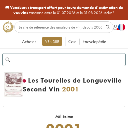
🚚
Vendeurs :
transport offert pour toute demande d’estimation de
vos vins
transmise entre le 01.07.2026 et le 31.08.2026 inclus*
Acheter
Cote
Encyclopédie
VENDRE
Les Tourelles de Longueville
Second Vin
2001
Millésime