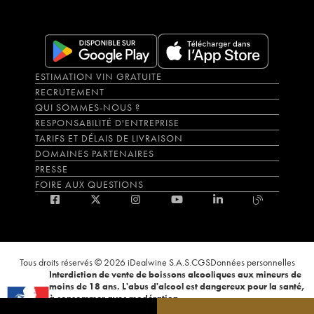
ESTIMATION VIN GRATUITE
RECRUTEMENT
QUI SOMMES-NOUS ?
RESPONSABILITÉ D'ENTREPRISE
TARIFS ET DÉLAIS DE LIVRAISON
DOMAINES PARTENAIRES
PRESSE
FOIRE AUX QUESTIONS
Tous droits réservés © 2026 iDealwine S.A.S.
CGS
Données personnelles
Interdiction de vente de boissons alcooliques aux mineurs de
moins de 18 ans. L'abus d'alcool est dangereux pour la santé,
à consommer avec modération.
La preuve de majorité de l'acheteur est exigée au moment de la vente en