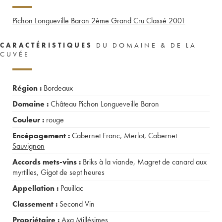
Pichon Longueville Baron 2ème Grand Cru Classé
2001
CARACTÉRISTIQUES
DU DOMAINE & DE LA
CUVÉE
Région :
Bordeaux
Domaine :
Château Pichon Longueveille Baron
Couleur :
rouge
Encépagement :
Cabernet Franc
,
Merlot
,
Cabernet
Sauvignon
Accords mets-vins :
Briks à la viande
,
Magret de canard aux
myrtilles
,
Gigot de sept heures
Appellation :
Pauillac
Classement :
Second Vin
Propriétaire :
Axa Millésimes