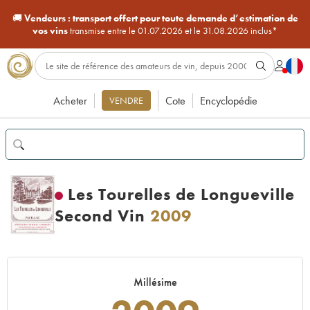
🚚
Vendeurs :
transport offert pour toute demande d’estimation de
vos vins
transmise entre le 01.07.2026 et le 31.08.2026 inclus*
Acheter
Cote
Encyclopédie
VENDRE
Les Tourelles de Longueville
Second Vin
2009
Millésime