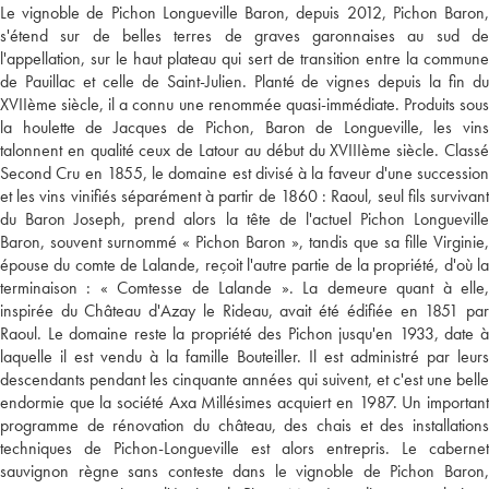
Le vignoble de Pichon Longueville Baron, depuis 2012, Pichon Baron,
s'étend sur de belles terres de graves garonnaises au sud de
l'appellation, sur le haut plateau qui sert de transition entre la commune
de Pauillac et celle de Saint-Julien. Planté de vignes depuis la fin du
XVIIème siècle, il a connu une renommée quasi-immédiate. Produits sous
la houlette de Jacques de Pichon, Baron de Longueville, les vins
talonnent en qualité ceux de Latour au début du XVIIIème siècle. Classé
Second Cru en 1855, le domaine est divisé à la faveur d'une succession
et les vins vinifiés séparément à partir de 1860 : Raoul, seul fils survivant
du Baron Joseph, prend alors la tête de l'actuel Pichon Longueville
Baron, souvent surnommé « Pichon Baron », tandis que sa fille Virginie,
épouse du comte de Lalande, reçoit l'autre partie de la propriété, d'où la
terminaison : « Comtesse de Lalande ». La demeure quant à elle,
inspirée du Château d'Azay le Rideau, avait été édifiée en 1851 par
Raoul. Le domaine reste la propriété des Pichon jusqu'en 1933, date à
laquelle il est vendu à la famille Bouteiller. Il est administré par leurs
descendants pendant les cinquante années qui suivent, et c'est une belle
endormie que la société Axa Millésimes acquiert en 1987. Un important
programme de rénovation du château, des chais et des installations
techniques de Pichon-Longueville est alors entrepris. Le cabernet
sauvignon règne sans conteste dans le vignoble de Pichon Baron,