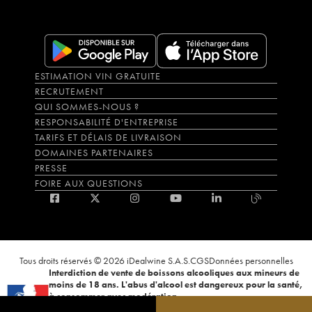
ESTIMATION VIN GRATUITE
RECRUTEMENT
QUI SOMMES-NOUS ?
RESPONSABILITÉ D'ENTREPRISE
TARIFS ET DÉLAIS DE LIVRAISON
DOMAINES PARTENAIRES
PRESSE
FOIRE AUX QUESTIONS
Tous droits réservés © 2026 iDealwine S.A.S.
CGS
Données personnelles
Interdiction de vente de boissons alcooliques aux mineurs de
moins de 18 ans. L'abus d'alcool est dangereux pour la santé,
à consommer avec modération.
La preuve de majorité de l'acheteur est exigée au moment de la vente en