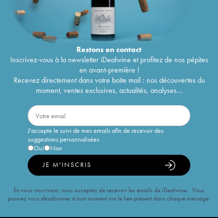
Restons en
contact
Inscrivez-vous à la newsletter iDealwine et profitez de nos pépites
en avant-première !
Recevez directement dans votre boîte mail : nos découvertes du
moment, ventes exclusives, actualités, analyses...
J'accepte le suivi de mes emails afin de recevoir des
suggestions personnalisées
Oui
Non
JE M'INSCRIS
En vous inscrivant, vous acceptez de recevoir les emails de iDealwine. Vous
pouvez vous désabonner à tout moment via le lien présent dans chaque message.