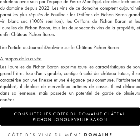
entretenu avec soin par l'équipe de Pierre Montégut, directeur technique
du domaine depuis 2022. Les vins de ce domaine comptent aujourd'hui
parmi les plus réputés de Pauillac : les Griffons de Pichon Baron grand
vin blanc sec (100% sémillon), les Griffons de Pichon Baron et les
Tourelles de Pichon Baron, tous les deux seconds vins de la propriété, et
enfin Château Pichon Baron.
Lire l'article du Journal iDealwine sur le Château Pichon Baron
A propos de la cuvée
Les Tourelles de Pichon Baron exprime toute les caractéristiques de son
grand frère. Issu d'un vignoble, contigu à celui de château Latour, il se
caractérise par une finesse et une élégance peu commune. Parfaitement
équilibré, il déploie de merveilleux arômes de cassis. Il est délicieux
dans sa jeunesse, mais possède un potentiel de garde de plusieurs
années.
CONSULTER LES COTES DU DOMAINE CHÂTEAU
PICHON LONGUEVEILLE BARON
CÔTE DES VINS DU MÊME
DOMAINE