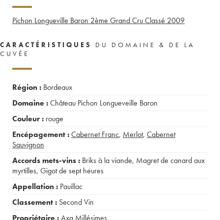
Pichon Longueville Baron 2ème Grand Cru Classé
2009
CARACTÉRISTIQUES
DU DOMAINE & DE LA
CUVÉE
Région :
Bordeaux
Domaine :
Château Pichon Longueveille Baron
Couleur :
rouge
Encépagement :
Cabernet Franc
,
Merlot
,
Cabernet
Sauvignon
Accords mets-vins :
Briks à la viande
,
Magret de canard aux
myrtilles
,
Gigot de sept heures
Appellation :
Pauillac
Classement :
Second Vin
Propriétaire :
Axa Millésimes