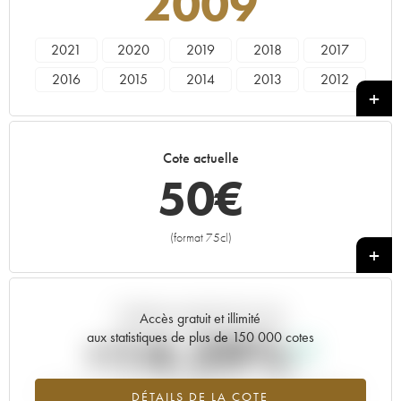
2009
2021
2020
2019
2018
2017
2016
2015
2014
2013
2012
2011
2010
2009
2008
2007
2006
2005
2004
2003
2002
Cote actuelle
2001
2000
1999
1998
1997
50
€
1996
1995
1994
1993
1992
1990
1989
1988
1987
1986
(format 75cl)
+
Tendance actuelle de la cote
Accès gratuit et illimité
+14.29%
aux statistiques de plus de 150 000 cotes
Tendance à la hausse du millésime 2009 en 2026 par rapport à
DÉTAILS DE LA COTE