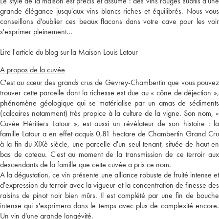
Le style de la maison est précis et assumé : des vins rouges subtils d'une
grande élégance jusqu'aux vins blancs riches et équilibrés. Nous vous
conseillons d'oublier ces beaux flacons dans votre cave pour les voir
s'exprimer pleinement...
Lire l'article du blog sur la Maison Louis Latour
A propos de la cuvée
C'est au cœur des grands crus de Gevrey-Chambertin que vous pouvez
trouver cette parcelle dont la richesse est due au « cône de déjection »,
phénomène géologique qui se matérialise par un amas de sédiments
(calcaires notamment) très propice à la culture de la vigne. Son nom, «
Cuvée Héritiers Latour », est aussi un révélateur de son histoire : la
famille Latour a en effet acquis 0,81 hectare de Chambertin Grand Cru
à la fin du XIXè siècle, une parcelle d'un seul tenant, située de haut en
bas de coteau. C'est au moment de la transmission de ce terroir aux
descendants de la famille que cette cuvée a pris ce nom.
A la dégustation, ce vin présente une alliance robuste de fruité intense et
d'expression du terroir avec la vigueur et la concentration de finesse des
raisins de pinot noir bien mûrs. Il est complété par une fin de bouche
intense qui s'exprimera dans le temps avec plus de complexité encore.
Un vin d'une grande longévité.