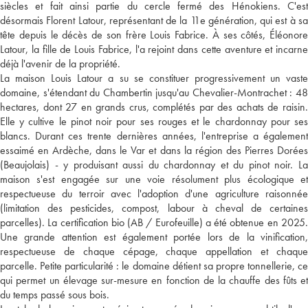
siècles et fait ainsi partie du cercle fermé des Hénokiens. C'est
désormais Florent Latour, représentant de la 11e génération, qui est à sa
tête depuis le décès de son frère Louis Fabrice. À ses côtés, Éléonore
Latour, la fille de Louis Fabrice, l'a rejoint dans cette aventure et incarne
déjà l'avenir de la propriété.
La maison Louis Latour a su se constituer progressivement un vaste
domaine, s'étendant du Chambertin jusqu'au Chevalier-Montrachet : 48
hectares, dont 27 en grands crus, complétés par des achats de raisin.
Elle y cultive le pinot noir pour ses rouges et le chardonnay pour ses
blancs. Durant ces trente dernières années, l'entreprise a également
essaimé en Ardèche, dans le Var et dans la région des Pierres Dorées
(Beaujolais) - y produisant aussi du chardonnay et du pinot noir. La
maison s'est engagée sur une voie résolument plus écologique et
respectueuse du terroir avec l'adoption d'une agriculture raisonnée
(limitation des pesticides, compost, labour à cheval de certaines
parcelles). La certification bio (AB / Eurofeuille) a été obtenue en 2025.
Une grande attention est également portée lors de la vinification,
respectueuse de chaque cépage, chaque appellation et chaque
parcelle. Petite particularité : le domaine détient sa propre tonnellerie, ce
qui permet un élevage sur-mesure en fonction de la chauffe des fûts et
du temps passé sous bois.