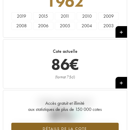
1962
2019
2015
2011
2010
2009
2008
2006
2005
2004
2003
2002
2001
2000
1999
1998
1997
1996
1995
1993
1990
Cote actuelle
1988
1985
1979
1978
1976
86
€
1972
1971
1970
1969
1967
1966
1964
1962
1961
1959
(format 75cl)
+
1955
1952
1947
1945
Tendance actuelle de la cote
Accès gratuit et illimité
0%
aux statistiques de plus de 150 000 cotes
Tendance à la hausse du millésime 1962 en 2026 par rapport à
DÉTAILS DE LA COTE