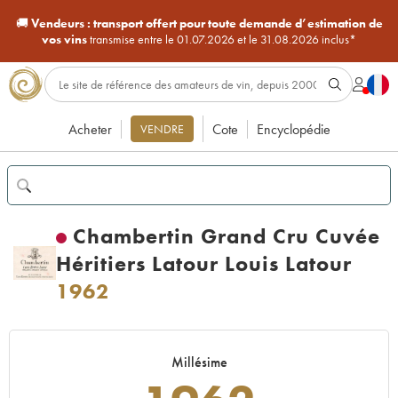
🚚
Vendeurs :
transport offert pour toute demande d’estimation de
vos vins
transmise entre le 01.07.2026 et le 31.08.2026 inclus*
Acheter
Cote
Encyclopédie
VENDRE
Chambertin Grand Cru Cuvée
Héritiers Latour Louis Latour
1962
Millésime