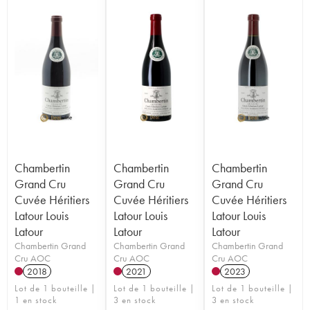
Chambertin
Chambertin
Chambertin
Grand Cru
Grand Cru
Grand Cru
Cuvée Héritiers
Cuvée Héritiers
Cuvée Héritiers
Latour Louis
Latour Louis
Latour Louis
Latour
Latour
Latour
Chambertin Grand
Chambertin Grand
Chambertin Grand
Cru AOC
Cru AOC
Cru AOC
2018
2021
2023
Lot de 1 bouteille |
Lot de 1 bouteille |
Lot de 1 bouteille |
1 en stock
3 en stock
3 en stock