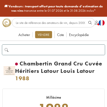
🚚
Vendeurs :
transport offert pour toute demande d’estimation de
vos vins
transmise entre le 01.07.2026 et le 31.08.2026 inclus*
Acheter
Cote
Encyclopédie
VENDRE
Chambertin Grand Cru Cuvée
Héritiers Latour Louis Latour
1988
Millésime