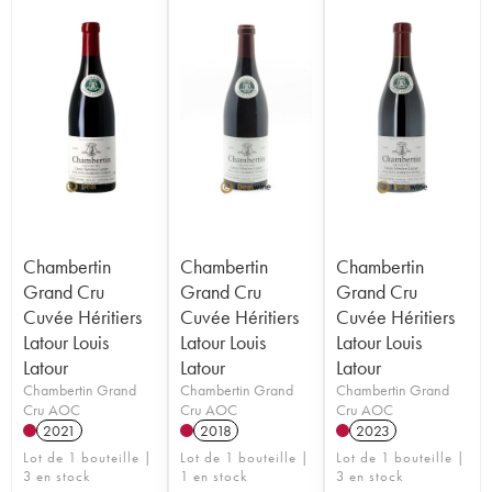
Chambertin
Chambertin
Chambertin
Grand Cru
Grand Cru
Grand Cru
Cuvée Héritiers
Cuvée Héritiers
Cuvée Héritiers
Latour Louis
Latour Louis
Latour Louis
Latour
Latour
Latour
Chambertin Grand
Chambertin Grand
Chambertin Grand
Cru AOC
Cru AOC
Cru AOC
2021
2018
2023
Lot de 1 bouteille |
Lot de 1 bouteille |
Lot de 1 bouteille |
3 en stock
1 en stock
3 en stock