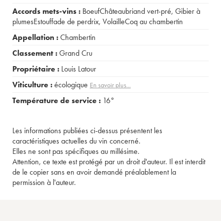
Accords mets-vins :
BoeufChâteaubriand vert-pré
,
Gibier à
plumesEstouffade de perdrix
,
VolailleCoq au chambertin
Appellation :
Chambertin
Classement :
Grand Cru
Propriétaire :
Louis Latour
Viticulture :
écologique
En savoir plus...
Température de service :
16°
Les informations publiées ci-dessus présentent les
caractéristiques actuelles du vin concerné.
Elles ne sont pas spécifiques au millésime.
Attention, ce texte est protégé par un droit d'auteur. Il est interdit
de le copier sans en avoir demandé préalablement la
permission à l'auteur.