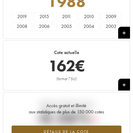
1988
2019
2015
2011
2010
2009
2008
2006
2005
2004
2003
2002
2001
2000
1999
1998
1997
1996
1995
1993
1990
Cote actuelle
1988
1985
1979
1978
1976
162
€
1972
1971
1970
1969
1967
1966
1964
1962
1961
1959
(format 75cl)
+
1955
1952
1947
1945
Tendance actuelle de la cote
Accès gratuit et illimité
-0.26%
aux statistiques de plus de 150 000 cotes
Tendance à la baisse du millésime 1988 en 2026 par rapport à
DÉTAILS DE LA COTE