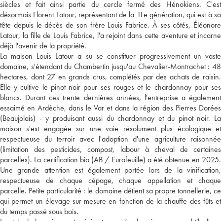
siècles et fait ainsi partie du cercle fermé des Hénokiens. C'est
désormais Florent Latour, représentant de la 11e génération, qui est à sa
tête depuis le décès de son frère Louis Fabrice. À ses côtés, Éléonore
Latour, la fille de Louis Fabrice, l'a rejoint dans cette aventure et incarne
déjà l'avenir de la propriété.
La maison Louis Latour a su se constituer progressivement un vaste
domaine, s'étendant du Chambertin jusqu'au Chevalier-Montrachet : 48
hectares, dont 27 en grands crus, complétés par des achats de raisin.
Elle y cultive le pinot noir pour ses rouges et le chardonnay pour ses
blancs. Durant ces trente dernières années, l'entreprise a également
essaimé en Ardèche, dans le Var et dans la région des Pierres Dorées
(Beaujolais) - y produisant aussi du chardonnay et du pinot noir. La
maison s'est engagée sur une voie résolument plus écologique et
respectueuse du terroir avec l'adoption d'une agriculture raisonnée
(limitation des pesticides, compost, labour à cheval de certaines
parcelles). La certification bio (AB / Eurofeuille) a été obtenue en 2025.
Une grande attention est également portée lors de la vinification,
respectueuse de chaque cépage, chaque appellation et chaque
parcelle. Petite particularité : le domaine détient sa propre tonnellerie, ce
qui permet un élevage sur-mesure en fonction de la chauffe des fûts et
du temps passé sous bois.