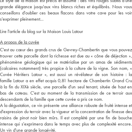
Le style de la maison est précis et assumé : des vins rouges subtils d'une
grande élégance jusqu'aux vins blancs riches et équilibrés. Nous vous
conseillons d'oublier ces beaux flacons dans votre cave pour les voir
s'exprimer pleinement...
Lire l'article du blog sur la Maison Louis Latour
A propos de la cuvée
C'est au cœur des grands crus de Gevrey-Chambertin que vous pouvez
trouver cette parcelle dont la richesse est due au « cône de déjection »,
phénomène géologique qui se matérialise par un amas de sédiments
(calcaires notamment) très propice à la culture de la vigne. Son nom, «
Cuvée Héritiers Latour », est aussi un révélateur de son histoire : la
famille Latour a en effet acquis 0,81 hectare de Chambertin Grand Cru
à la fin du XIXè siècle, une parcelle d'un seul tenant, située de haut en
bas de coteau. C'est au moment de la transmission de ce terroir aux
descendants de la famille que cette cuvée a pris ce nom.
A la dégustation, ce vin présente une alliance robuste de fruité intense et
d'expression du terroir avec la vigueur et la concentration de finesse des
raisins de pinot noir bien mûrs. Il est complété par une fin de bouche
intense qui s'exprimera dans le temps avec plus de complexité encore.
Un vin d'une grande longévité.