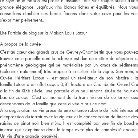
Le style de la maison est précis et assumé : des vins rouges subtils d'une
grande élégance jusqu'aux vins blancs riches et équilibrés. Nous vous
conseillons d'oublier ces beaux flacons dans votre cave pour les voir
s'exprimer pleinement...
Lire l'article du blog sur la Maison Louis Latour
A propos de la cuvée
C'est au cœur des grands crus de Gevrey-Chambertin que vous pouvez
trouver cette parcelle dont la richesse est due au « cône de déjection »,
phénomène géologique qui se matérialise par un amas de sédiments
(calcaires notamment) très propice à la culture de la vigne. Son nom, «
Cuvée Héritiers Latour », est aussi un révélateur de son histoire : la
famille Latour a en effet acquis 0,81 hectare de Chambertin Grand Cru
à la fin du XIXè siècle, une parcelle d'un seul tenant, située de haut en
bas de coteau. C'est au moment de la transmission de ce terroir aux
descendants de la famille que cette cuvée a pris ce nom.
A la dégustation, ce vin présente une alliance robuste de fruité intense et
d'expression du terroir avec la vigueur et la concentration de finesse des
raisins de pinot noir bien mûrs. Il est complété par une fin de bouche
intense qui s'exprimera dans le temps avec plus de complexité encore.
Un vin d'une grande longévité.