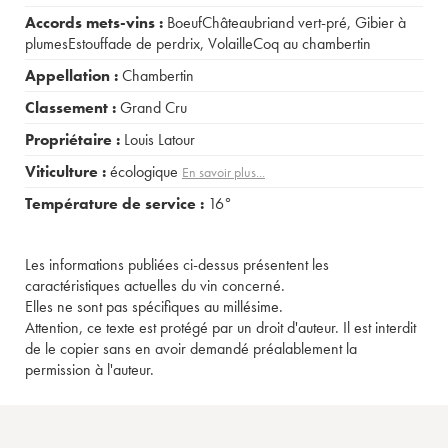
Accords mets-vins :
BoeufChâteaubriand vert-pré
,
Gibier à
plumesEstouffade de perdrix
,
VolailleCoq au chambertin
Appellation :
Chambertin
Classement :
Grand Cru
Propriétaire :
Louis Latour
Viticulture :
écologique
En savoir plus...
Température de service :
16°
Les informations publiées ci-dessus présentent les
caractéristiques actuelles du vin concerné.
Elles ne sont pas spécifiques au millésime.
Attention, ce texte est protégé par un droit d'auteur. Il est interdit
de le copier sans en avoir demandé préalablement la
permission à l'auteur.