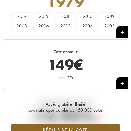
1979
2019
2015
2011
2010
2009
2008
2006
2005
2004
2003
2002
2001
2000
1999
1998
1997
1996
1995
1993
1990
Cote actuelle
1988
1985
1979
1978
1976
149
€
1972
1971
1970
1969
1967
1966
1964
1962
1961
1959
(format 75cl)
+
1955
1952
1947
1945
Tendance actuelle de la cote
Accès gratuit et illimité
-13.93%
aux statistiques de plus de 150 000 cotes
Tendance à la baisse du millésime 1979 en 2026 par rapport à
DÉTAILS DE LA COTE