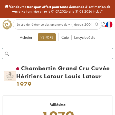
🚚
Vendeurs :
transport offert pour toute demande d’estimation de
vos vins
transmise entre le 01.07.2026 et le 31.08.2026 inclus*
Acheter
Cote
Encyclopédie
VENDRE
Chambertin Grand Cru Cuvée
Héritiers Latour Louis Latour
1979
Millésime