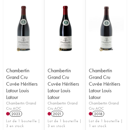
Chambertin
Chambertin
Chambertin
Grand Cru
Grand Cru
Grand Cru
Cuvée Héritiers
Cuvée Héritiers
Cuvée Héritiers
Latour Louis
Latour Louis
Latour Louis
Latour
Latour
Latour
Chambertin Grand
Chambertin Grand
Chambertin Grand
Cru AOC
Cru AOC
Cru AOC
2023
2021
2018
Lot de 1 bouteille |
Lot de 1 bouteille |
Lot de 1 bouteille |
3 en stock
3 en stock
1 en stock