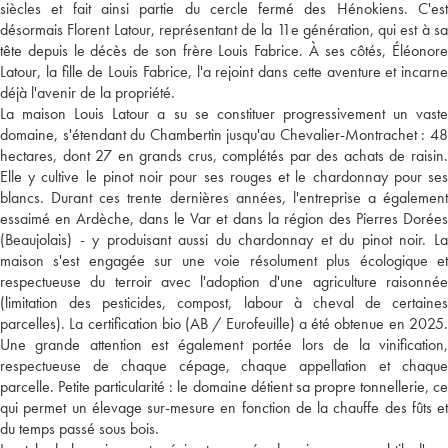
siècles et fait ainsi partie du cercle fermé des Hénokiens. C'est
désormais Florent Latour, représentant de la 11e génération, qui est à sa
tête depuis le décès de son frère Louis Fabrice. À ses côtés, Éléonore
Latour, la fille de Louis Fabrice, l'a rejoint dans cette aventure et incarne
déjà l'avenir de la propriété.
La maison Louis Latour a su se constituer progressivement un vaste
domaine, s'étendant du Chambertin jusqu'au Chevalier-Montrachet : 48
hectares, dont 27 en grands crus, complétés par des achats de raisin.
Elle y cultive le pinot noir pour ses rouges et le chardonnay pour ses
blancs. Durant ces trente dernières années, l'entreprise a également
essaimé en Ardèche, dans le Var et dans la région des Pierres Dorées
(Beaujolais) - y produisant aussi du chardonnay et du pinot noir. La
maison s'est engagée sur une voie résolument plus écologique et
respectueuse du terroir avec l'adoption d'une agriculture raisonnée
(limitation des pesticides, compost, labour à cheval de certaines
parcelles). La certification bio (AB / Eurofeuille) a été obtenue en 2025.
Une grande attention est également portée lors de la vinification,
respectueuse de chaque cépage, chaque appellation et chaque
parcelle. Petite particularité : le domaine détient sa propre tonnellerie, ce
qui permet un élevage sur-mesure en fonction de la chauffe des fûts et
du temps passé sous bois.