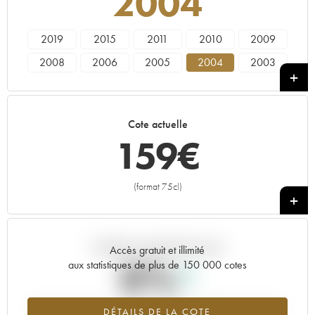
2004
2019
2015
2011
2010
2009
2008
2006
2005
2004
2003
2002
2001
2000
1999
1998
1997
1996
1995
1993
1990
Cote actuelle
1988
1985
1979
1978
1976
159
€
1972
1971
1970
1969
1967
1966
1964
1962
1961
1959
(format 75cl)
+
1955
1952
1947
1945
Tendance actuelle de la cote
Accès gratuit et illimité
0%
aux statistiques de plus de 150 000 cotes
Tendance à la hausse du millésime 2004 en 2026 par rapport à
DÉTAILS DE LA COTE