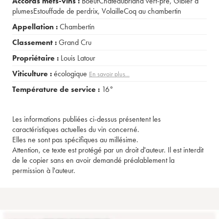
Accords mets-vins :
BoeufChâteaubriand vert-pré
,
Gibier à
plumesEstouffade de perdrix
,
VolailleCoq au chambertin
Appellation :
Chambertin
Classement :
Grand Cru
Propriétaire :
Louis Latour
Viticulture :
écologique
En savoir plus...
Température de service :
16°
Les informations publiées ci-dessus présentent les
caractéristiques actuelles du vin concerné.
Elles ne sont pas spécifiques au millésime.
Attention, ce texte est protégé par un droit d'auteur. Il est interdit
de le copier sans en avoir demandé préalablement la
permission à l'auteur.