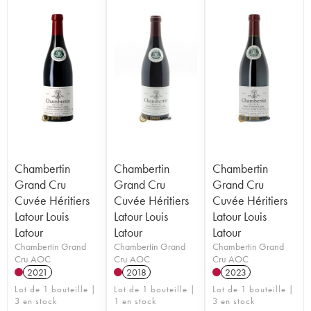
Chambertin
Chambertin
Chambertin
Grand Cru
Grand Cru
Grand Cru
Cuvée Héritiers
Cuvée Héritiers
Cuvée Héritiers
Latour Louis
Latour Louis
Latour Louis
Latour
Latour
Latour
Chambertin Grand
Chambertin Grand
Chambertin Grand
Cru AOC
Cru AOC
Cru AOC
2021
2018
2023
Lot de 1 bouteille |
Lot de 1 bouteille |
Lot de 1 bouteille |
3 en stock
1 en stock
3 en stock