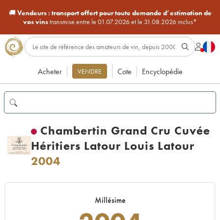
🚚
Vendeurs :
transport offert pour toute demande d’estimation de
vos vins
transmise entre le 01.07.2026 et le 31.08.2026 inclus*
Acheter
Cote
Encyclopédie
VENDRE
Chambertin Grand Cru Cuvée
Héritiers Latour Louis Latour
2004
Millésime