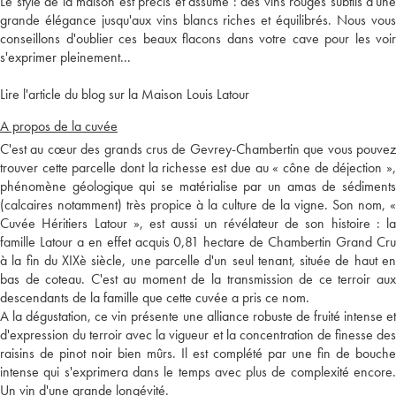
Le style de la maison est précis et assumé : des vins rouges subtils d'une
grande élégance jusqu'aux vins blancs riches et équilibrés. Nous vous
conseillons d'oublier ces beaux flacons dans votre cave pour les voir
s'exprimer pleinement...
Lire l'article du blog sur la Maison Louis Latour
A propos de la cuvée
C'est au cœur des grands crus de Gevrey-Chambertin que vous pouvez
trouver cette parcelle dont la richesse est due au « cône de déjection »,
phénomène géologique qui se matérialise par un amas de sédiments
(calcaires notamment) très propice à la culture de la vigne. Son nom, «
Cuvée Héritiers Latour », est aussi un révélateur de son histoire : la
famille Latour a en effet acquis 0,81 hectare de Chambertin Grand Cru
à la fin du XIXè siècle, une parcelle d'un seul tenant, située de haut en
bas de coteau. C'est au moment de la transmission de ce terroir aux
descendants de la famille que cette cuvée a pris ce nom.
A la dégustation, ce vin présente une alliance robuste de fruité intense et
d'expression du terroir avec la vigueur et la concentration de finesse des
raisins de pinot noir bien mûrs. Il est complété par une fin de bouche
intense qui s'exprimera dans le temps avec plus de complexité encore.
Un vin d'une grande longévité.