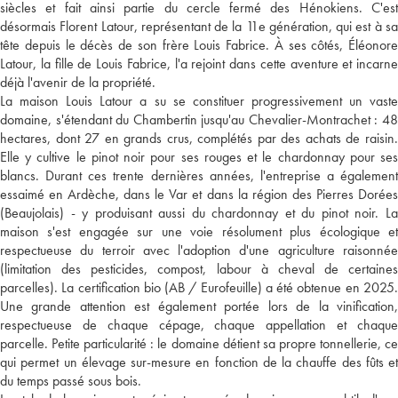
siècles et fait ainsi partie du cercle fermé des Hénokiens. C'est
désormais Florent Latour, représentant de la 11e génération, qui est à sa
tête depuis le décès de son frère Louis Fabrice. À ses côtés, Éléonore
Latour, la fille de Louis Fabrice, l'a rejoint dans cette aventure et incarne
déjà l'avenir de la propriété.
La maison Louis Latour a su se constituer progressivement un vaste
domaine, s'étendant du Chambertin jusqu'au Chevalier-Montrachet : 48
hectares, dont 27 en grands crus, complétés par des achats de raisin.
Elle y cultive le pinot noir pour ses rouges et le chardonnay pour ses
blancs. Durant ces trente dernières années, l'entreprise a également
essaimé en Ardèche, dans le Var et dans la région des Pierres Dorées
(Beaujolais) - y produisant aussi du chardonnay et du pinot noir. La
maison s'est engagée sur une voie résolument plus écologique et
respectueuse du terroir avec l'adoption d'une agriculture raisonnée
(limitation des pesticides, compost, labour à cheval de certaines
parcelles). La certification bio (AB / Eurofeuille) a été obtenue en 2025.
Une grande attention est également portée lors de la vinification,
respectueuse de chaque cépage, chaque appellation et chaque
parcelle. Petite particularité : le domaine détient sa propre tonnellerie, ce
qui permet un élevage sur-mesure en fonction de la chauffe des fûts et
du temps passé sous bois.