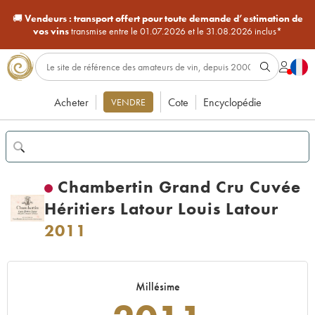
🚚
Vendeurs :
transport offert pour toute demande d’estimation de
vos vins
transmise entre le 01.07.2026 et le 31.08.2026 inclus*
Acheter
Cote
Encyclopédie
VENDRE
Chambertin Grand Cru Cuvée
Héritiers Latour Louis Latour
2011
Millésime