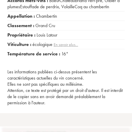
Accords mets-vins :
BoeufChâteaubriand vert-pré
,
Gibier à
plumesEstouffade de perdrix
,
VolailleCoq au chambertin
Appellation :
Chambertin
Classement :
Grand Cru
Propriétaire :
Louis Latour
Viticulture :
écologique
En savoir plus...
Température de service :
16°
Les informations publiées ci-dessus présentent les
caractéristiques actuelles du vin concerné.
Elles ne sont pas spécifiques au millésime.
Attention, ce texte est protégé par un droit d'auteur. Il est interdit
de le copier sans en avoir demandé préalablement la
permission à l'auteur.