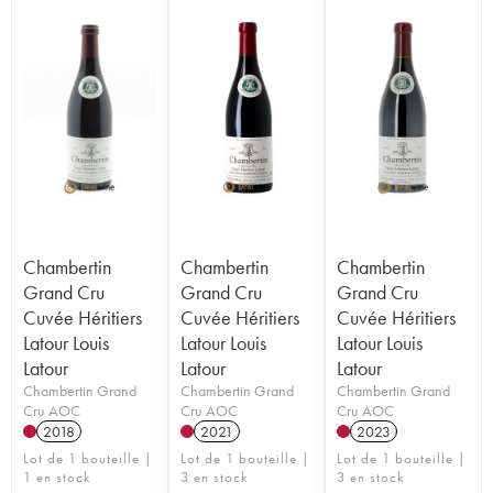
Chambertin
Chambertin
Chambertin
Grand Cru
Grand Cru
Grand Cru
Cuvée Héritiers
Cuvée Héritiers
Cuvée Héritiers
Latour Louis
Latour Louis
Latour Louis
Latour
Latour
Latour
Chambertin Grand
Chambertin Grand
Chambertin Grand
Cru AOC
Cru AOC
Cru AOC
2018
2021
2023
Lot de 1 bouteille |
Lot de 1 bouteille |
Lot de 1 bouteille |
1 en stock
3 en stock
3 en stock