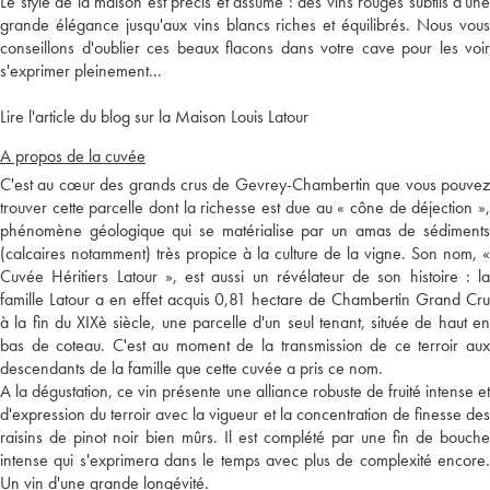
Le style de la maison est précis et assumé : des vins rouges subtils d'une
grande élégance jusqu'aux vins blancs riches et équilibrés. Nous vous
conseillons d'oublier ces beaux flacons dans votre cave pour les voir
s'exprimer pleinement...
Lire l'article du blog sur la Maison Louis Latour
A propos de la cuvée
C'est au cœur des grands crus de Gevrey-Chambertin que vous pouvez
trouver cette parcelle dont la richesse est due au « cône de déjection »,
phénomène géologique qui se matérialise par un amas de sédiments
(calcaires notamment) très propice à la culture de la vigne. Son nom, «
Cuvée Héritiers Latour », est aussi un révélateur de son histoire : la
famille Latour a en effet acquis 0,81 hectare de Chambertin Grand Cru
à la fin du XIXè siècle, une parcelle d'un seul tenant, située de haut en
bas de coteau. C'est au moment de la transmission de ce terroir aux
descendants de la famille que cette cuvée a pris ce nom.
A la dégustation, ce vin présente une alliance robuste de fruité intense et
d'expression du terroir avec la vigueur et la concentration de finesse des
raisins de pinot noir bien mûrs. Il est complété par une fin de bouche
intense qui s'exprimera dans le temps avec plus de complexité encore.
Un vin d'une grande longévité.