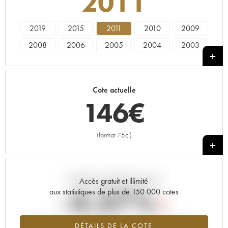
2011
2019
2015
2011
2010
2009
2008
2006
2005
2004
2003
2002
2001
2000
1999
1998
1997
1996
1995
1993
1990
Cote actuelle
1988
1985
1979
1978
1976
146
€
1972
1971
1970
1969
1967
1966
1964
1962
1961
1959
(format 75cl)
+
1955
1952
1947
1945
Tendance actuelle de la cote
Accès gratuit et illimité
-4.37%
aux statistiques de plus de 150 000 cotes
Tendance à la baisse du millésime 2011 en 2026 par rapport à
DÉTAILS DE LA COTE