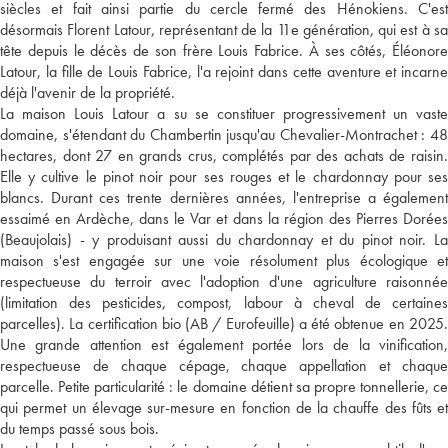
siècles et fait ainsi partie du cercle fermé des Hénokiens. C'est
désormais Florent Latour, représentant de la 11e génération, qui est à sa
tête depuis le décès de son frère Louis Fabrice. À ses côtés, Éléonore
Latour, la fille de Louis Fabrice, l'a rejoint dans cette aventure et incarne
déjà l'avenir de la propriété.
La maison Louis Latour a su se constituer progressivement un vaste
domaine, s'étendant du Chambertin jusqu'au Chevalier-Montrachet : 48
hectares, dont 27 en grands crus, complétés par des achats de raisin.
Elle y cultive le pinot noir pour ses rouges et le chardonnay pour ses
blancs. Durant ces trente dernières années, l'entreprise a également
essaimé en Ardèche, dans le Var et dans la région des Pierres Dorées
(Beaujolais) - y produisant aussi du chardonnay et du pinot noir. La
maison s'est engagée sur une voie résolument plus écologique et
respectueuse du terroir avec l'adoption d'une agriculture raisonnée
(limitation des pesticides, compost, labour à cheval de certaines
parcelles). La certification bio (AB / Eurofeuille) a été obtenue en 2025.
Une grande attention est également portée lors de la vinification,
respectueuse de chaque cépage, chaque appellation et chaque
parcelle. Petite particularité : le domaine détient sa propre tonnellerie, ce
qui permet un élevage sur-mesure en fonction de la chauffe des fûts et
du temps passé sous bois.