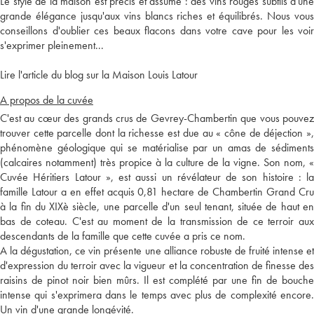
Le style de la maison est précis et assumé : des vins rouges subtils d'une
grande élégance jusqu'aux vins blancs riches et équilibrés. Nous vous
conseillons d'oublier ces beaux flacons dans votre cave pour les voir
s'exprimer pleinement...
Lire l'article du blog sur la Maison Louis Latour
A propos de la cuvée
C'est au cœur des grands crus de Gevrey-Chambertin que vous pouvez
trouver cette parcelle dont la richesse est due au « cône de déjection »,
phénomène géologique qui se matérialise par un amas de sédiments
(calcaires notamment) très propice à la culture de la vigne. Son nom, «
Cuvée Héritiers Latour », est aussi un révélateur de son histoire : la
famille Latour a en effet acquis 0,81 hectare de Chambertin Grand Cru
à la fin du XIXè siècle, une parcelle d'un seul tenant, située de haut en
bas de coteau. C'est au moment de la transmission de ce terroir aux
descendants de la famille que cette cuvée a pris ce nom.
A la dégustation, ce vin présente une alliance robuste de fruité intense et
d'expression du terroir avec la vigueur et la concentration de finesse des
raisins de pinot noir bien mûrs. Il est complété par une fin de bouche
intense qui s'exprimera dans le temps avec plus de complexité encore.
Un vin d'une grande longévité.