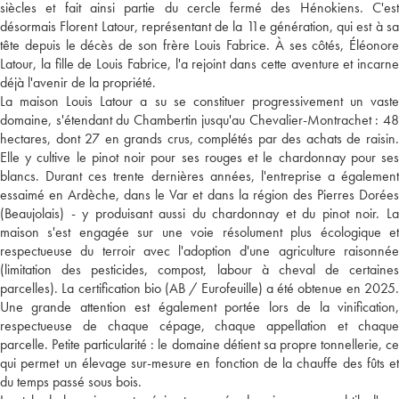
siècles et fait ainsi partie du cercle fermé des Hénokiens. C'est
désormais Florent Latour, représentant de la 11e génération, qui est à sa
tête depuis le décès de son frère Louis Fabrice. À ses côtés, Éléonore
Latour, la fille de Louis Fabrice, l'a rejoint dans cette aventure et incarne
déjà l'avenir de la propriété.
La maison Louis Latour a su se constituer progressivement un vaste
domaine, s'étendant du Chambertin jusqu'au Chevalier-Montrachet : 48
hectares, dont 27 en grands crus, complétés par des achats de raisin.
Elle y cultive le pinot noir pour ses rouges et le chardonnay pour ses
blancs. Durant ces trente dernières années, l'entreprise a également
essaimé en Ardèche, dans le Var et dans la région des Pierres Dorées
(Beaujolais) - y produisant aussi du chardonnay et du pinot noir. La
maison s'est engagée sur une voie résolument plus écologique et
respectueuse du terroir avec l'adoption d'une agriculture raisonnée
(limitation des pesticides, compost, labour à cheval de certaines
parcelles). La certification bio (AB / Eurofeuille) a été obtenue en 2025.
Une grande attention est également portée lors de la vinification,
respectueuse de chaque cépage, chaque appellation et chaque
parcelle. Petite particularité : le domaine détient sa propre tonnellerie, ce
qui permet un élevage sur-mesure en fonction de la chauffe des fûts et
du temps passé sous bois.