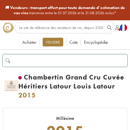
🚚
Vendeurs :
transport offert pour toute demande d’estimation de
vos vins
transmise entre le 01.07.2026 et le 31.08.2026 inclus*
Acheter
Cote
Encyclopédie
VENDRE
Chambertin Grand Cru Cuvée
Héritiers Latour Louis Latour
2015
Millésime