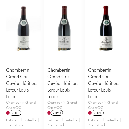
Chambertin
Chambertin
Chambertin
Grand Cru
Grand Cru
Grand Cru
Cuvée Héritiers
Cuvée Héritiers
Cuvée Héritiers
Latour Louis
Latour Louis
Latour Louis
Latour
Latour
Latour
Chambertin Grand
Chambertin Grand
Chambertin Grand
Cru AOC
Cru AOC
Cru AOC
2018
2023
2021
Lot de 1 bouteille |
Lot de 1 bouteille |
Lot de 1 bouteille |
1 en stock
3 en stock
3 en stock