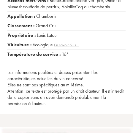
Accords mets-vins :
BoeufChâteaubriand vert-pré
,
Gibier à
plumesEstouffade de perdrix
,
VolailleCoq au chambertin
Appellation :
Chambertin
Classement :
Grand Cru
Propriétaire :
Louis Latour
Viticulture :
écologique
En savoir plus...
Température de service :
16°
Les informations publiées ci-dessus présentent les
caractéristiques actuelles du vin concerné.
Elles ne sont pas spécifiques au millésime.
Attention, ce texte est protégé par un droit d'auteur. Il est interdit
de le copier sans en avoir demandé préalablement la
permission à l'auteur.