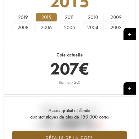
2015
2019
2015
2011
2010
2009
2008
2006
2005
2004
2003
2002
2001
2000
1999
1998
1997
1996
1995
1993
1990
Cote actuelle
1988
1985
1979
1978
1976
207
€
1972
1971
1970
1969
1967
1966
1964
1962
1961
1959
(format 75cl)
+
1955
1952
1947
1945
Tendance actuelle de la cote
Accès gratuit et illimité
-1.26%
aux statistiques de plus de 150 000 cotes
Tendance à la baisse du millésime 2015 en 2026 par rapport à
DÉTAILS DE LA COTE