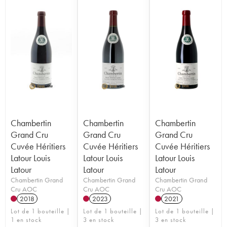
Chambertin
Chambertin
Chambertin
Grand Cru
Grand Cru
Grand Cru
Cuvée Héritiers
Cuvée Héritiers
Cuvée Héritiers
Latour Louis
Latour Louis
Latour Louis
Latour
Latour
Latour
Chambertin Grand
Chambertin Grand
Chambertin Grand
Cru AOC
Cru AOC
Cru AOC
2018
2023
2021
Lot de 1 bouteille |
Lot de 1 bouteille |
Lot de 1 bouteille |
1 en stock
3 en stock
3 en stock