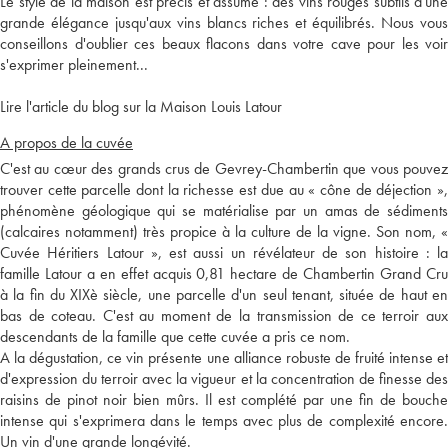
Le style de la maison est précis et assumé : des vins rouges subtils d'une
grande élégance jusqu'aux vins blancs riches et équilibrés. Nous vous
conseillons d'oublier ces beaux flacons dans votre cave pour les voir
s'exprimer pleinement...
Lire l'article du blog sur la Maison Louis Latour
A propos de la cuvée
C'est au cœur des grands crus de Gevrey-Chambertin que vous pouvez
trouver cette parcelle dont la richesse est due au « cône de déjection »,
phénomène géologique qui se matérialise par un amas de sédiments
(calcaires notamment) très propice à la culture de la vigne. Son nom, «
Cuvée Héritiers Latour », est aussi un révélateur de son histoire : la
famille Latour a en effet acquis 0,81 hectare de Chambertin Grand Cru
à la fin du XIXè siècle, une parcelle d'un seul tenant, située de haut en
bas de coteau. C'est au moment de la transmission de ce terroir aux
descendants de la famille que cette cuvée a pris ce nom.
A la dégustation, ce vin présente une alliance robuste de fruité intense et
d'expression du terroir avec la vigueur et la concentration de finesse des
raisins de pinot noir bien mûrs. Il est complété par une fin de bouche
intense qui s'exprimera dans le temps avec plus de complexité encore.
Un vin d'une grande longévité.