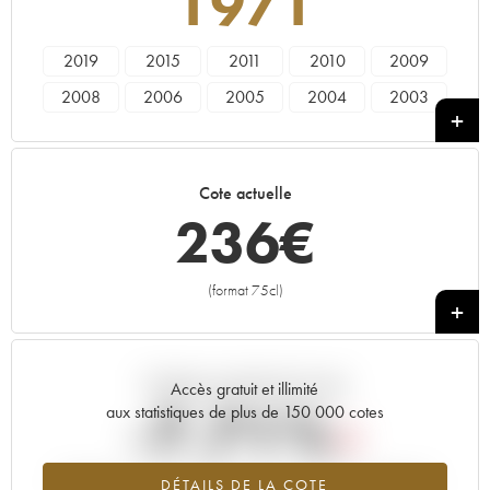
1971
2019
2015
2011
2010
2009
2008
2006
2005
2004
2003
2002
2001
2000
1999
1998
1997
1996
1995
1993
1990
Cote actuelle
1988
1985
1979
1978
1976
236
€
1972
1971
1970
1969
1967
1966
1964
1962
1961
1959
(format 75cl)
+
1955
1952
1947
1945
Tendance actuelle de la cote
Accès gratuit et illimité
-7.71%
aux statistiques de plus de 150 000 cotes
Tendance à la baisse du millésime 1971 en 2026 par rapport à
DÉTAILS DE LA COTE