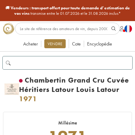
🚚
Vendeurs :
transport offert pour toute demande d’estimation de
vos vins
transmise entre le 01.07.2026 et le 31.08.2026 inclus*
Acheter
Cote
Encyclopédie
VENDRE
Chambertin Grand Cru Cuvée
Héritiers Latour Louis Latour
1971
Millésime