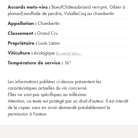
Accords mets-vins :
BoeufChâteaubriand vert-pré
,
Gibier à
plumesEstouffade de perdrix
,
VolailleCoq au chambertin
Appellation :
Chambertin
Classement :
Grand Cru
Propriétaire :
Louis Latour
Viticulture :
écologique
En savoir plus...
Température de service :
16°
Les informations publiées ci-dessus présentent les
caractéristiques actuelles du vin concerné.
Elles ne sont pas spécifiques au millésime.
Attention, ce texte est protégé par un droit d'auteur. Il est interdit
de le copier sans en avoir demandé préalablement la
permission à l'auteur.