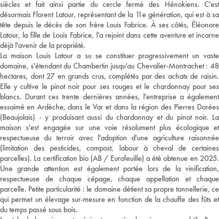
siècles et fait ainsi partie du cercle fermé des Hénokiens. C'est
désormais Florent Latour, représentant de la 11e génération, qui est à sa
tête depuis le décès de son frère Louis Fabrice. À ses côtés, Éléonore
Latour, la fille de Louis Fabrice, l'a rejoint dans cette aventure et incarne
déjà l'avenir de la propriété.
La maison Louis Latour a su se constituer progressivement un vaste
domaine, s'étendant du Chambertin jusqu'au Chevalier-Montrachet : 48
hectares, dont 27 en grands crus, complétés par des achats de raisin.
Elle y cultive le pinot noir pour ses rouges et le chardonnay pour ses
blancs. Durant ces trente dernières années, l'entreprise a également
essaimé en Ardèche, dans le Var et dans la région des Pierres Dorées
(Beaujolais) - y produisant aussi du chardonnay et du pinot noir. La
maison s'est engagée sur une voie résolument plus écologique et
respectueuse du terroir avec l'adoption d'une agriculture raisonnée
(limitation des pesticides, compost, labour à cheval de certaines
parcelles). La certification bio (AB / Eurofeuille) a été obtenue en 2025.
Une grande attention est également portée lors de la vinification,
respectueuse de chaque cépage, chaque appellation et chaque
parcelle. Petite particularité : le domaine détient sa propre tonnellerie, ce
qui permet un élevage sur-mesure en fonction de la chauffe des fûts et
du temps passé sous bois.