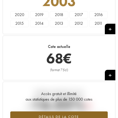
2003
2020
2019
2018
2017
2016
2015
2014
2013
2012
2011
2010
2009
2008
2007
2006
2005
2004
2003
2002
2001
Cote actuelle
2000
1999
1998
1997
1996
68
€
1995
1993
1992
1989
1988
1987
1986
1985
1982
1981
(format 75cl)
+
1979
1973
1972
Tendance actuelle de la cote
Accès gratuit et illimité
-16.03%
aux statistiques de plus de 150 000 cotes
Tendance à la baisse du millésime 2003 en 2026 par rapport à
DÉTAILS DE LA COTE