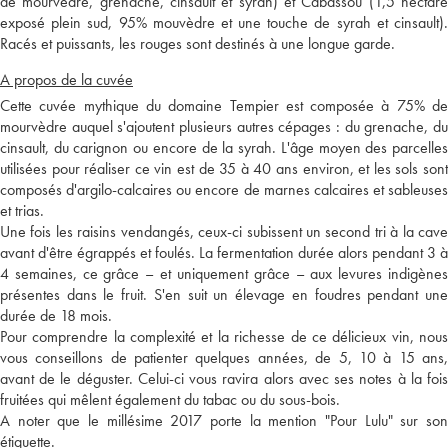
de mourvèdre, grenache, cinsault et syrah) et Cabassou (1,5 hectare
exposé plein sud, 95% mouvèdre et une touche de syrah et cinsault).
Racés et puissants, les rouges sont destinés à une longue garde.
A propos de la cuvée
Cette cuvée mythique du domaine Tempier est composée à 75% de
mourvèdre auquel s'ajoutent plusieurs autres cépages : du grenache, du
cinsault, du carignon ou encore de la syrah. L'âge moyen des parcelles
utilisées pour réaliser ce vin est de 35 à 40 ans environ, et les sols sont
composés d'argilo-calcaires ou encore de marnes calcaires et sableuses
et trias.
Une fois les raisins vendangés, ceux-ci subissent un second tri à la cave
avant d'être égrappés et foulés. La fermentation durée alors pendant 3 à
4 semaines, ce grâce – et uniquement grâce – aux levures indigènes
présentes dans le fruit. S'en suit un élevage en foudres pendant une
durée de 18 mois.
Pour comprendre la complexité et la richesse de ce délicieux vin, nous
vous conseillons de patienter quelques années, de 5, 10 à 15 ans,
avant de le déguster. Celui-ci vous ravira alors avec ses notes à la fois
fruitées qui mêlent également du tabac ou du sous-bois.
A noter que le millésime 2017 porte la mention "Pour Lulu" sur son
étiquette.