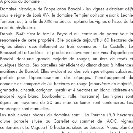
A propos du domaine
Domaine historique de l'appellation Bandol - les vignes existaient déjà
sous le règne de Louis XV-, le domaine Tempier doit son essor à Léonie
Tempier, qui, à la fin du XIXème siècle, replanta les vignes à l'issue de la
crise du phylloxera.
Depuis 1940 c'est la famille Peyraud qui continue de porter haut la
renommée de cette propriété. Elle possède aujourd'hui 60 hectares de
vignes situées essentiellement sur trois communes - Le Castellet, Le
Beausset et La Cadière - et produit exclusivement des vins d'appellation
Bandol, dont une grande majorité de rouges, un tiers de rosés et
quelques blancs. Ses parcelles bénéficient du climat chaud à influences
maritimes de Bandol. Elles évoluent sur des sols squelettiques calcaires,
parfaits pour l'épanouissement des cépages. L’encépagement du
domaine est composé de 55 hectares en rouge (mourvèdre en majorité,
grenache, cinsault, carignan, syrah) et 4 hectares en blanc (clairette en
majorité, ugni blanc, bourboulenc, rolle, marsanne). Les vignes sont
âgées en moyenne de 30 ans mais certaines sont centenaires. Les
vendanges sont manuelles.
Les trois cuvées phares du domaine sont : La Tourtine (5,5 hectares
d’une parcelle située au Castellet au sommet de l’AOC, vignes
centenaires), La Migoua (10 hectares, située au Beausset-Vieux, plantée