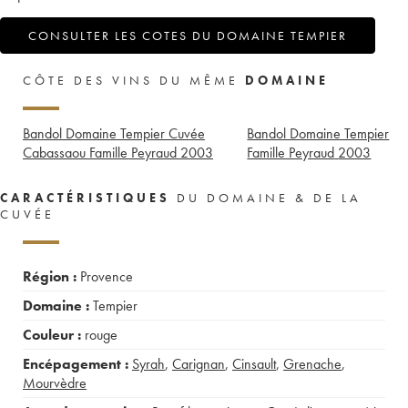
CONSULTER LES COTES DU DOMAINE TEMPIER
CÔTE DES VINS DU MÊME
DOMAINE
Bandol Domaine Tempier Cuvée
Bandol Domaine Tempier
Cabassaou Famille Peyraud
2003
Famille Peyraud
2003
CARACTÉRISTIQUES
DU DOMAINE & DE LA
CUVÉE
Région :
Provence
Domaine :
Tempier
Couleur :
rouge
Encépagement :
Syrah
,
Carignan
,
Cinsault
,
Grenache
,
Mourvèdre