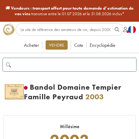
🚚
Vendeurs :
transport offert pour toute demande d’estimation de
vos vins
transmise entre le 01.07.2026 et le 31.08.2026 inclus*
Acheter
Cote
Encyclopédie
VENDRE
Bandol Domaine Tempier
Famille Peyraud
2003
Millésime