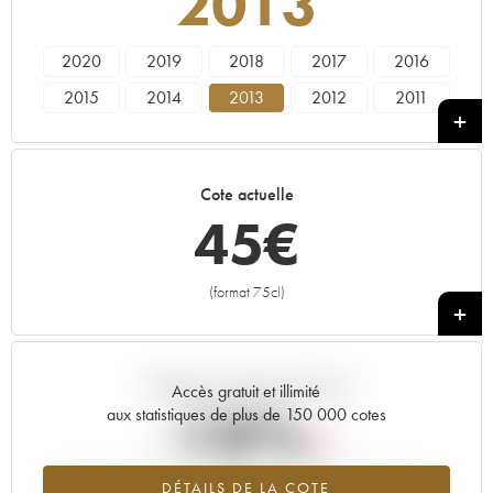
2013
2020
2019
2018
2017
2016
2015
2014
2013
2012
2011
2010
2009
2008
2007
2006
2005
2004
2003
2002
2001
Cote actuelle
2000
1999
1998
1997
1996
45
€
1995
1993
1992
1989
1988
1987
1986
1985
1982
1981
(format 75cl)
+
1979
1973
1972
Tendance actuelle de la cote
Accès gratuit et illimité
-10%
aux statistiques de plus de 150 000 cotes
Tendance à la baisse du millésime 2013 en 2026 par rapport à
DÉTAILS DE LA COTE