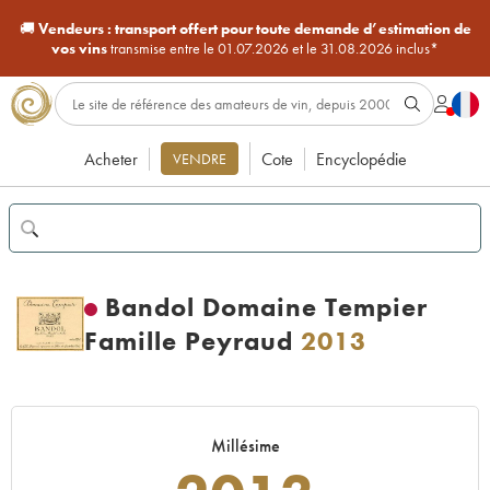
🚚
Vendeurs :
transport offert pour toute demande d’estimation de
vos vins
transmise entre le 01.07.2026 et le 31.08.2026 inclus*
Acheter
Cote
Encyclopédie
VENDRE
Bandol Domaine Tempier
Famille Peyraud
2013
Millésime