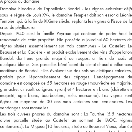
A propos du domaine
Domaine historique de l'appellation Bandol - les vignes existaient déjà
sous le règne de Louis XV-, le domaine Tempier doit son essor à Léonie
Tempier, qui, à la fin du XIXème siècle, replanta les vignes à l'issue de la
crise du phylloxera.
Depuis 1940 c'est la famille Peyraud qui continue de porter haut la
renommée de cette propriété. Elle possède aujourd'hui 60 hectares de
vignes situées essentiellement sur trois communes - Le Castellet, Le
Beausset et La Cadière - et produit exclusivement des vins d'appellation
Bandol, dont une grande majorité de rouges, un tiers de rosés et
quelques blancs. Ses parcelles bénéficient du climat chaud à influences
maritimes de Bandol. Elles évoluent sur des sols squelettiques calcaires,
parfaits pour l'épanouissement des cépages. L’encépagement du
domaine est composé de 55 hectares en rouge (mourvèdre en majorité,
grenache, cinsault, carignan, syrah) et 4 hectares en blanc (clairette en
majorité, ugni blanc, bourboulenc, rolle, marsanne). Les vignes sont
âgées en moyenne de 30 ans mais certaines sont centenaires. Les
vendanges sont manuelles.
Les trois cuvées phares du domaine sont : La Tourtine (5,5 hectares
d’une parcelle située au Castellet au sommet de l’AOC, vignes
centenaires), La Migoua (10 hectares, située au Beausset-Vieux, plantée