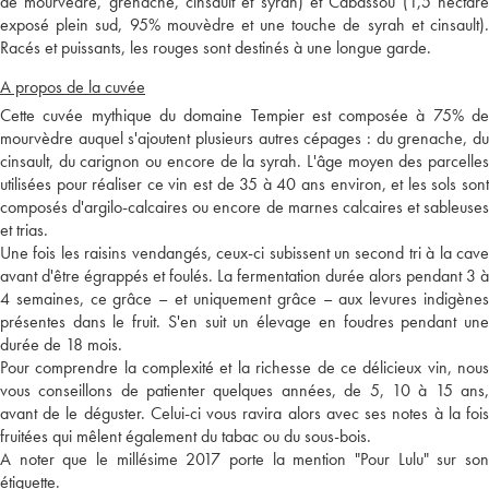
de mourvèdre, grenache, cinsault et syrah) et Cabassou (1,5 hectare
exposé plein sud, 95% mouvèdre et une touche de syrah et cinsault).
Racés et puissants, les rouges sont destinés à une longue garde.
A propos de la cuvée
Cette cuvée mythique du domaine Tempier est composée à 75% de
mourvèdre auquel s'ajoutent plusieurs autres cépages : du grenache, du
cinsault, du carignon ou encore de la syrah. L'âge moyen des parcelles
utilisées pour réaliser ce vin est de 35 à 40 ans environ, et les sols sont
composés d'argilo-calcaires ou encore de marnes calcaires et sableuses
et trias.
Une fois les raisins vendangés, ceux-ci subissent un second tri à la cave
avant d'être égrappés et foulés. La fermentation durée alors pendant 3 à
4 semaines, ce grâce – et uniquement grâce – aux levures indigènes
présentes dans le fruit. S'en suit un élevage en foudres pendant une
durée de 18 mois.
Pour comprendre la complexité et la richesse de ce délicieux vin, nous
vous conseillons de patienter quelques années, de 5, 10 à 15 ans,
avant de le déguster. Celui-ci vous ravira alors avec ses notes à la fois
fruitées qui mêlent également du tabac ou du sous-bois.
A noter que le millésime 2017 porte la mention "Pour Lulu" sur son
étiquette.