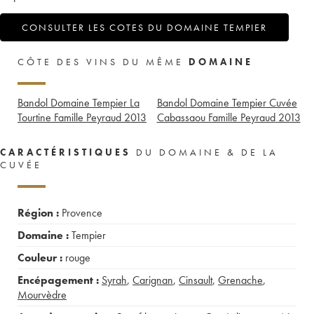
CONSULTER LES COTES DU DOMAINE TEMPIER
CÔTE DES VINS DU MÊME
DOMAINE
Bandol Domaine Tempier La
Bandol Domaine Tempier Cuvée
Tourtine Famille Peyraud
2013
Cabassaou Famille Peyraud
2013
CARACTÉRISTIQUES
DU DOMAINE & DE LA
CUVÉE
Région :
Provence
Domaine :
Tempier
Couleur :
rouge
Encépagement :
Syrah
,
Carignan
,
Cinsault
,
Grenache
,
Mourvèdre