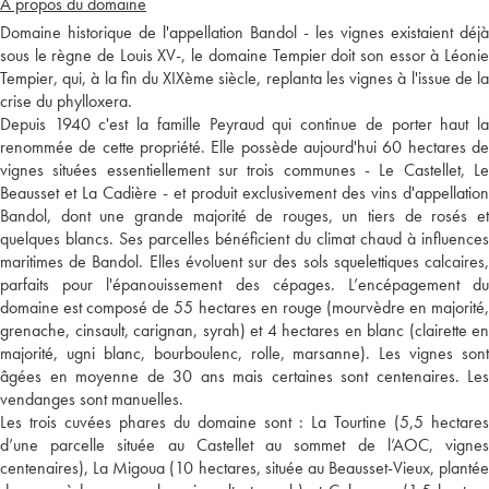
A propos du domaine
Domaine historique de l'appellation Bandol - les vignes existaient déjà
sous le règne de Louis XV-, le domaine Tempier doit son essor à Léonie
Tempier, qui, à la fin du XIXème siècle, replanta les vignes à l'issue de la
crise du phylloxera.
Depuis 1940 c'est la famille Peyraud qui continue de porter haut la
renommée de cette propriété. Elle possède aujourd'hui 60 hectares de
vignes situées essentiellement sur trois communes - Le Castellet, Le
Beausset et La Cadière - et produit exclusivement des vins d'appellation
Bandol, dont une grande majorité de rouges, un tiers de rosés et
quelques blancs. Ses parcelles bénéficient du climat chaud à influences
maritimes de Bandol. Elles évoluent sur des sols squelettiques calcaires,
parfaits pour l'épanouissement des cépages. L’encépagement du
domaine est composé de 55 hectares en rouge (mourvèdre en majorité,
grenache, cinsault, carignan, syrah) et 4 hectares en blanc (clairette en
majorité, ugni blanc, bourboulenc, rolle, marsanne). Les vignes sont
âgées en moyenne de 30 ans mais certaines sont centenaires. Les
vendanges sont manuelles.
Les trois cuvées phares du domaine sont : La Tourtine (5,5 hectares
d’une parcelle située au Castellet au sommet de l’AOC, vignes
centenaires), La Migoua (10 hectares, située au Beausset-Vieux, plantée