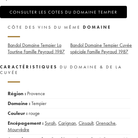
CONSULTER LES COTES DU DOMAINE TEMPIER
CÔTE DES VINS DU MÊME
DOMAINE
Bandol Domaine Tempier La
Bandol Domaine Tempier Cuvée
Tourtine Famille Peyraud
1987
spéciale Famille Peyraud
1987
CARACTÉRISTIQUES
DU DOMAINE & DE LA
CUVÉE
Région :
Provence
Domaine :
Tempier
Couleur :
rouge
Encépagement :
Syrah
,
Carignan
,
Cinsault
,
Grenache
,
Mourvèdre