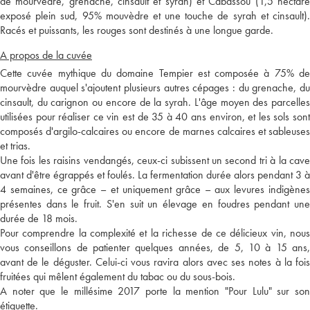
de mourvèdre, grenache, cinsault et syrah) et Cabassou (1,5 hectare
exposé plein sud, 95% mouvèdre et une touche de syrah et cinsault).
Racés et puissants, les rouges sont destinés à une longue garde.
A propos de la cuvée
Cette cuvée mythique du domaine Tempier est composée à 75% de
mourvèdre auquel s'ajoutent plusieurs autres cépages : du grenache, du
cinsault, du carignon ou encore de la syrah. L'âge moyen des parcelles
utilisées pour réaliser ce vin est de 35 à 40 ans environ, et les sols sont
composés d'argilo-calcaires ou encore de marnes calcaires et sableuses
et trias.
Une fois les raisins vendangés, ceux-ci subissent un second tri à la cave
avant d'être égrappés et foulés. La fermentation durée alors pendant 3 à
4 semaines, ce grâce – et uniquement grâce – aux levures indigènes
présentes dans le fruit. S'en suit un élevage en foudres pendant une
durée de 18 mois.
Pour comprendre la complexité et la richesse de ce délicieux vin, nous
vous conseillons de patienter quelques années, de 5, 10 à 15 ans,
avant de le déguster. Celui-ci vous ravira alors avec ses notes à la fois
fruitées qui mêlent également du tabac ou du sous-bois.
A noter que le millésime 2017 porte la mention "Pour Lulu" sur son
étiquette.