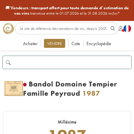
🚚
Vendeurs :
transport offert pour toute demande d’estimation de
vos vins
transmise entre le 01.07.2026 et le 31.08.2026 inclus*
Acheter
Cote
Encyclopédie
VENDRE
Bandol Domaine Tempier
Famille Peyraud
1987
Millésime