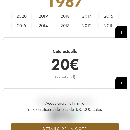
1987
2020
2019
2018
2017
2016
2015
2014
2013
2012
2011
2010
2009
2008
2007
2006
2005
2004
2003
2002
2001
Cote actuelle
2000
1999
1998
1997
1996
20
€
1995
1993
1992
1989
1988
1987
1986
1985
1982
1981
(format 75cl)
+
1979
1973
1972
Tendance actuelle de la cote
Accès gratuit et illimité
0%
aux statistiques de plus de 150 000 cotes
Tendance à la hausse du millésime 1987 en 2026 par rapport à
DÉTAILS DE LA COTE