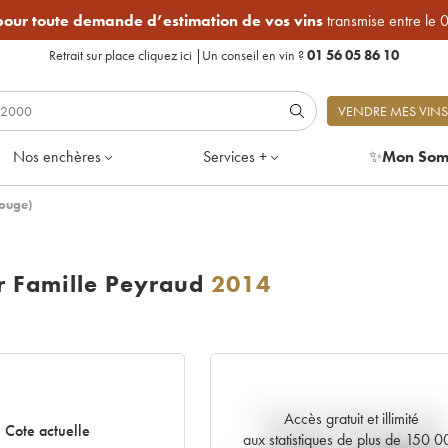
 pour toute demande d’estimation de vos vins
transmise entre le 
Retrait sur place
cliquez ici
|
Un conseil en vin ?
01 56 05 86 10
VENDRE MES VINS
Nos enchères
Services +
✨
Mon Som
ouge)
 Famille Peyraud
2014
Accès gratuit et illimité
Tendance actuelle de la cote
Cote actuelle
aux statistiques de plus de 150 