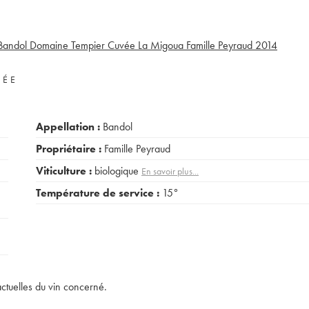
Bandol Domaine Tempier Cuvée La Migoua Famille Peyraud
2014
VÉE
Appellation :
Bandol
Propriétaire :
Famille Peyraud
Viticulture :
biologique
En savoir plus...
Température de service :
15°
actuelles du vin concerné.