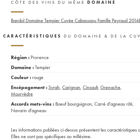
CÔTE DES VINS DU MÊME
DOMAINE
Bandol Domaine Tempier Cuvée Cabassaou Famille Peyraud
2014
CARACTÉRISTIQUES
DU DOMAINE & DE LA CU
Région :
Provence
Domaine :
Tempier
Couleur :
rouge
Encépagement :
Syrah
,
Carignan
,
Cinsault
,
Grenache
,
Mourvèdre
Accords mets-vins :
Boeuf bourguignon
,
Carré d'agneau rôti
,
Navarin d'agneau
Les informations publiées ci-dessus présentent les caractéristiques 
Elles ne sont pas spécifiques au millésime.