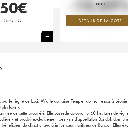
-10.69
50
€
cotes
Tendance à la baisse du millésime 2
(format 75cl)
DÉTAILS DE LA COTE
en 2026 par rapport à 2025
+
D
à sous le règne de Louis XV-, le domaine Tempier doit son essor à Léonie
u phylloxera.
nommée de cette propriété. Elle possède aujourd'hui 60 hectares de vigne
Cadière - et produit exclusivement des vins d'appellation Bandol, dont u
s bénéficient du climat chaud à influences maritimes de Bandol. Elles évo