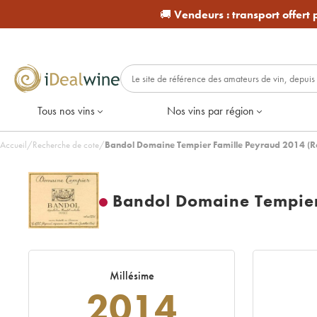
🚚
Vendeurs :
transport offert
Tous nos vins
Nos vins par région
Accueil
/
Recherche de cote
/
Bandol Domaine Tempier Famille Peyraud 2014 (R
Bandol Domaine Tempier
Millésime
2014