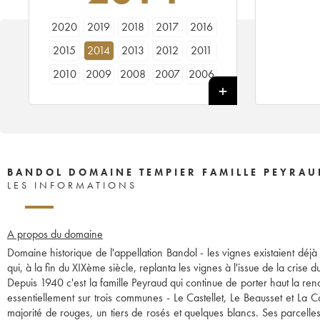
2020
2019
2018
2017
2016
2015
2014
2013
2012
2011
2010
2009
2008
2007
2006
2005
2004
2003
2002
2001
2000
1999
1998
1997
1996
1995
1993
1992
1989
1988
1987
1986
1985
1982
1981
BANDOL DOMAINE TEMPIER FAMILLE PEYRAU
LES INFORMATIONS
1979
1973
1972
A propos du domaine
Domaine historique de l'appellation Bandol - les vignes existaient déj
qui, à la fin du XIXème siècle, replanta les vignes à l'issue de la crise d
Depuis 1940 c'est la famille Peyraud qui continue de porter haut la re
essentiellement sur trois communes - Le Castellet, Le Beausset et La 
majorité de rouges, un tiers de rosés et quelques blancs. Ses parcelle