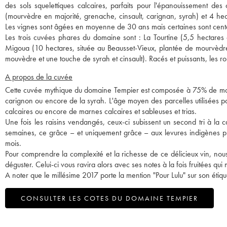
des sols squelettiques calcaires, parfaits pour l'épanouissement
(mourvèdre en majorité, grenache, cinsault, carignan, syrah) et 4 hec
Les vignes sont âgées en moyenne de 30 ans mais certaines sont cent
Les trois cuvées phares du domaine sont : La Tourtine (5,5 hectares 
Migoua (10 hectares, située au Beausset-Vieux, plantée de mourvèdre
mouvèdre et une touche de syrah et cinsault). Racés et puissants, les 
A propos de la cuvée
Cette cuvée mythique du domaine Tempier est composée à 75% de mourv
carignon ou encore de la syrah. L'âge moyen des parcelles utilisées po
calcaires ou encore de marnes calcaires et sableuses et trias.
Une fois les raisins vendangés, ceux-ci subissent un second tri à la
semaines, ce grâce – et uniquement grâce – aux levures indigènes pr
mois.
Pour comprendre la complexité et la richesse de ce délicieux vin, no
déguster. Celui-ci vous ravira alors avec ses notes à la fois fruitées q
A noter que le millésime 2017 porte la mention "Pour Lulu" sur son étiqu
CONSULTER LES COTES DU DOMAINE TEMPIER