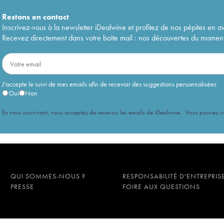
Restons en
contact
Inscrivez-vous à la newsletter iDealwine et profitez de nos pépites en a
Recevez directement dans votre boîte mail : nos découvertes du moment, 
J'accepte le suivi de mes emails afin de recevoir des suggestions personnalisées
Oui
Non
En vous inscrivant, vous acceptez de recevoir les emails de iDealwine. Vous pouvez 
QUI SOMMES-NOUS ?
RESPONSABILITÉ D'ENTREPRIS
PRESSE
FOIRE AUX QUESTIONS