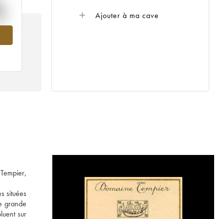
%
Ajouter à ma cave
014
 Tempier,
s situées
ne grande
luent sur