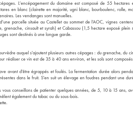
 des cépages. L’encépagement du domaine est composé de 55 hectares 
tares en blanc (clairette en majorité, ugni blanc, bourboulenc, rolle, m
enaires. Les vendanges sont manuelles.
d’une parcelle située au Castellet au sommet de l’AOC, vignes centena
, grenache, cinsault et syrah) et Cabassou (1,5 hectare exposé plein
rouges sont destinés à une longue garde.
èdre auquel s'ajoutent plusieurs autres cépages : du grenache, du cin
ur réaliser ce vin est de 35 à 40 ans environ, et les sols sont composés 
 cave avant d'être égrappés et foulés. La fermentation durée alors pend
ésentes dans le fruit. S'en suit un élevage en foudres pendant une du
us vous conseillons de patienter quelques années, de 5, 10 à 15 ans, av
ui mêlent également du tabac ou du sous-bois.
ette.