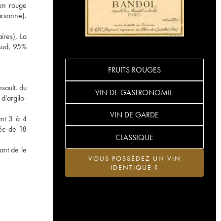
en rouge
arsanne).
ires), La
 sud, 95%
FRUITS ROUGES
sault, du
VIN DE GASTRONOMIE
d'argilo-
VIN DE GARDE
ant 3 à 4
rée de 18
CLASSIQUE
ant de le
VOUS POSSÉDEZ UN VIN
IDENTIQUE ?