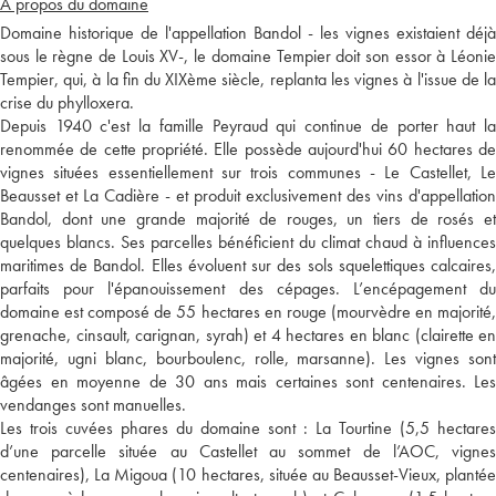
A propos du domaine
Domaine historique de l'appellation Bandol - les vignes existaient déjà
sous le règne de Louis XV-, le domaine Tempier doit son essor à Léonie
Tempier, qui, à la fin du XIXème siècle, replanta les vignes à l'issue de la
crise du phylloxera.
Depuis 1940 c'est la famille Peyraud qui continue de porter haut la
renommée de cette propriété. Elle possède aujourd'hui 60 hectares de
vignes situées essentiellement sur trois communes - Le Castellet, Le
Beausset et La Cadière - et produit exclusivement des vins d'appellation
Bandol, dont une grande majorité de rouges, un tiers de rosés et
quelques blancs. Ses parcelles bénéficient du climat chaud à influences
maritimes de Bandol. Elles évoluent sur des sols squelettiques calcaires,
parfaits pour l'épanouissement des cépages. L’encépagement du
domaine est composé de 55 hectares en rouge (mourvèdre en majorité,
grenache, cinsault, carignan, syrah) et 4 hectares en blanc (clairette en
majorité, ugni blanc, bourboulenc, rolle, marsanne). Les vignes sont
âgées en moyenne de 30 ans mais certaines sont centenaires. Les
vendanges sont manuelles.
Les trois cuvées phares du domaine sont : La Tourtine (5,5 hectares
d’une parcelle située au Castellet au sommet de l’AOC, vignes
centenaires), La Migoua (10 hectares, située au Beausset-Vieux, plantée