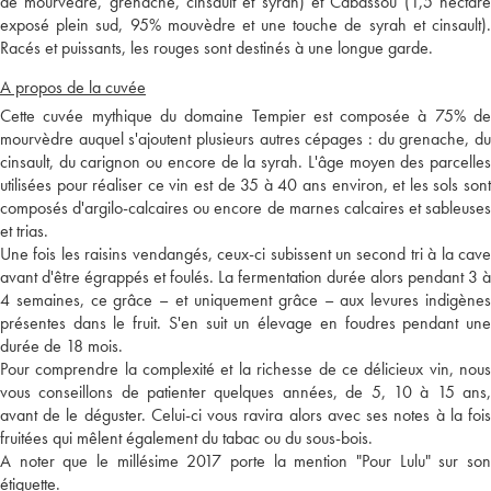
de mourvèdre, grenache, cinsault et syrah) et Cabassou (1,5 hectare
exposé plein sud, 95% mouvèdre et une touche de syrah et cinsault).
Racés et puissants, les rouges sont destinés à une longue garde.
A propos de la cuvée
Cette cuvée mythique du domaine Tempier est composée à 75% de
mourvèdre auquel s'ajoutent plusieurs autres cépages : du grenache, du
cinsault, du carignon ou encore de la syrah. L'âge moyen des parcelles
utilisées pour réaliser ce vin est de 35 à 40 ans environ, et les sols sont
composés d'argilo-calcaires ou encore de marnes calcaires et sableuses
et trias.
Une fois les raisins vendangés, ceux-ci subissent un second tri à la cave
avant d'être égrappés et foulés. La fermentation durée alors pendant 3 à
4 semaines, ce grâce – et uniquement grâce – aux levures indigènes
présentes dans le fruit. S'en suit un élevage en foudres pendant une
durée de 18 mois.
Pour comprendre la complexité et la richesse de ce délicieux vin, nous
vous conseillons de patienter quelques années, de 5, 10 à 15 ans,
avant de le déguster. Celui-ci vous ravira alors avec ses notes à la fois
fruitées qui mêlent également du tabac ou du sous-bois.
A noter que le millésime 2017 porte la mention "Pour Lulu" sur son
étiquette.