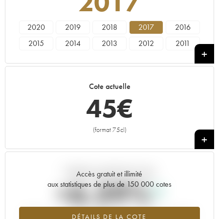
2017
2020
2019
2018
2017
2016
2015
2014
2013
2012
2011
2010
2009
2008
2007
2006
2005
2004
2003
2002
2001
Cote actuelle
2000
1999
1998
1997
1996
45
€
1995
1993
1992
1989
1988
1987
1986
1985
1982
1981
(format 75cl)
+
1979
1973
1972
Tendance actuelle de la cote
Accès gratuit et illimité
+6.39%
aux statistiques de plus de 150 000 cotes
Tendance à la hausse du millésime 2017 en 2026 par rapport à
DÉTAILS DE LA COTE