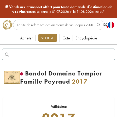
🚚
Vendeurs :
transport offert pour toute demande d’estimation de
vos vins
transmise entre le 01.07.2026 et le 31.08.2026 inclus*
Acheter
Cote
Encyclopédie
VENDRE
Bandol Domaine Tempier
Famille Peyraud
2017
Millésime