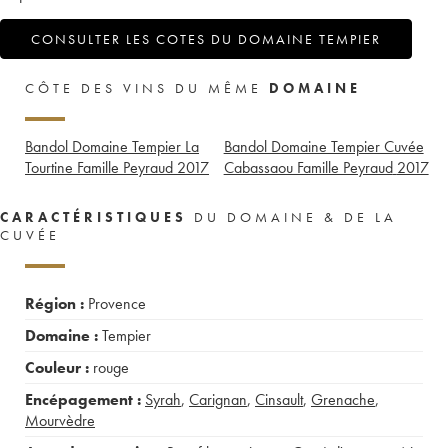
CONSULTER LES COTES DU DOMAINE TEMPIER
CÔTE DES VINS DU MÊME
DOMAINE
Bandol Domaine Tempier La
Bandol Domaine Tempier Cuvée
Tourtine Famille Peyraud
2017
Cabassaou Famille Peyraud
2017
CARACTÉRISTIQUES
DU DOMAINE & DE LA
CUVÉE
Région :
Provence
Domaine :
Tempier
Couleur :
rouge
Encépagement :
Syrah
,
Carignan
,
Cinsault
,
Grenache
,
Mourvèdre