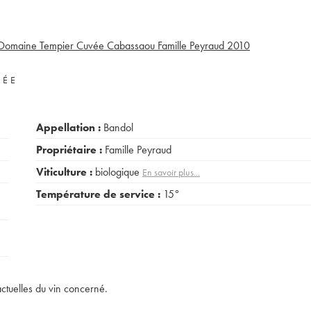
Domaine Tempier Cuvée Cabassaou Famille Peyraud
2010
VÉE
Appellation :
Bandol
Propriétaire :
Famille Peyraud
Viticulture :
biologique
En savoir plus...
Température de service :
15°
actuelles du vin concerné.