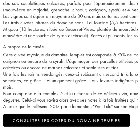
des sols squelettiques calcaires, parfaits pour l'épanouissement
(mourvèdre en majorité, grenache, cinsault, carignan, syrah) et 4 hec
Les vignes sont âgées en moyenne de 30 ans mais certaines sont cent
Les trois cuvées phares du domaine sont : La Tourtine (5,5 hectares 
Migoua (10 hectares, située au Beausset-Vieux, plantée de mourvèdre
mouvèdre et une touche de syrah et cinsault). Racés et puissants, les 
A propos de la cuvée
Cette cuvée mythique du domaine Tempier est composée à 75% de mourv
carignon ou encore de la syrah. L'âge moyen des parcelles utilisées po
calcaires ou encore de marnes calcaires et sableuses et trias.
Une fois les raisins vendangés, ceux-ci subissent un second tri à la
semaines, ce grâce – et uniquement grâce – aux levures indigènes pr
mois.
Pour comprendre la complexité et la richesse de ce délicieux vin, no
déguster. Celui-ci vous ravira alors avec ses notes à la fois fruitées q
A noter que le millésime 2017 porte la mention "Pour Lulu" sur son étiqu
CONSULTER LES COTES DU DOMAINE TEMPIER