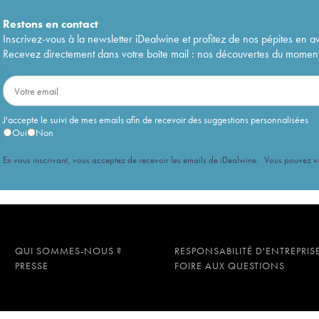
Restons en
contact
Inscrivez-vous à la newsletter iDealwine et profitez de nos pépites en a
Recevez directement dans votre boîte mail : nos découvertes du moment, 
J'accepte le suivi de mes emails afin de recevoir des suggestions personnalisées
Oui
Non
En vous inscrivant, vous acceptez de recevoir les emails de iDealwine. Vous pouvez 
QUI SOMMES-NOUS ?
RESPONSABILITÉ D'ENTREPRIS
PRESSE
FOIRE AUX QUESTIONS