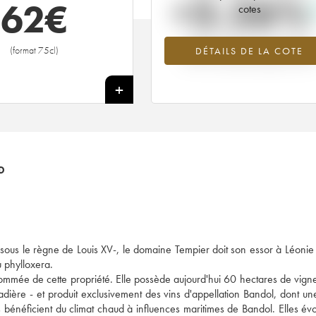
+3.26%
62
€
cotes
Tendance à la hausse du millésime
(format 75cl)
DÉTAILS DE LA COTE
2010 en 2026 par rapport à 2025
+
D
à sous le règne de Louis XV-, le domaine Tempier doit son essor à Léonie
u phylloxera.
nommée de cette propriété. Elle possède aujourd'hui 60 hectares de vigne
Cadière - et produit exclusivement des vins d'appellation Bandol, dont u
s bénéficient du climat chaud à influences maritimes de Bandol. Elles évo