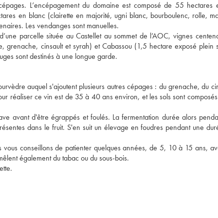
 des cépages. L’encépagement du domaine est composé de 55 hectares 
tares en blanc (clairette en majorité, ugni blanc, bourboulenc, rolle, m
enaires. Les vendanges sont manuelles.
d’une parcelle située au Castellet au sommet de l’AOC, vignes centena
, grenache, cinsault et syrah) et Cabassou (1,5 hectare exposé plein
rouges sont destinés à une longue garde.
èdre auquel s'ajoutent plusieurs autres cépages : du grenache, du cin
ur réaliser ce vin est de 35 à 40 ans environ, et les sols sont composés 
 cave avant d'être égrappés et foulés. La fermentation durée alors pend
ésentes dans le fruit. S'en suit un élevage en foudres pendant une du
us vous conseillons de patienter quelques années, de 5, 10 à 15 ans, av
ui mêlent également du tabac ou du sous-bois.
ette.