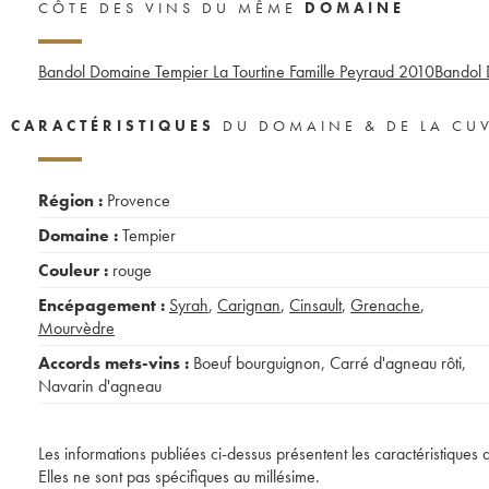
CÔTE DES VINS DU MÊME
DOMAINE
Bandol Domaine Tempier La Tourtine Famille Peyraud
2010
Bandol 
CARACTÉRISTIQUES
DU DOMAINE & DE LA CU
Région :
Provence
Domaine :
Tempier
Couleur :
rouge
Encépagement :
Syrah
,
Carignan
,
Cinsault
,
Grenache
,
Mourvèdre
Accords mets-vins :
Boeuf bourguignon
,
Carré d'agneau rôti
,
Navarin d'agneau
Les informations publiées ci-dessus présentent les caractéristiques 
Elles ne sont pas spécifiques au millésime.