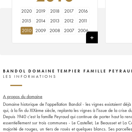
2020
2019
2018
2017
2016
2015
2014
2013
2012
2011
2010
2009
2008
2007
2006
2005
2004
2003
2002
2001
2000
1999
1998
1997
1996
1995
1993
1992
1989
1988
1987
1986
1985
1982
1981
BANDOL DOMAINE TEMPIER FAMILLE PEYRAU
LES INFORMATIONS
1979
1973
1972
A propos du domaine
Domaine historique de l'appellation Bandol - les vignes existaient déj
qui, à la fin du XIXème siècle, replanta les vignes à l'issue de la crise d
Depuis 1940 c'est la famille Peyraud qui continue de porter haut la re
essentiellement sur trois communes - Le Castellet, Le Beausset et La 
majorité de rouges, un tiers de rosés et quelques blancs. Ses parcelle