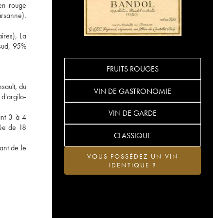
en rouge
arsanne).
ires), La
 sud, 95%
FRUITS ROUGES
sault, du
VIN DE GASTRONOMIE
d'argilo-
VIN DE GARDE
ant 3 à 4
rée de 18
CLASSIQUE
ant de le
VOUS POSSÉDEZ UN VIN
IDENTIQUE ?