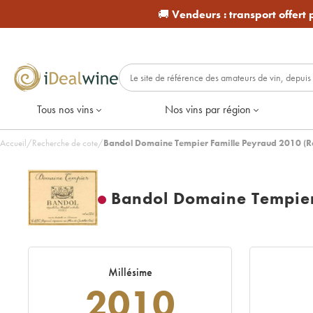
🚚
Vendeurs :
transport offert
Tous nos vins
Nos vins par région
Accueil
/
Recherche de cote
/
Bandol Domaine Tempier Famille Peyraud 2010 (R
Bandol Domaine Tempier
Millésime
2010