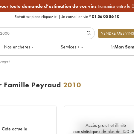
 pour toute demande d’estimation de vos vins
transmise entre le 
Retrait sur place
cliquez ici
|
Un conseil en vin ?
01 56 05 86 10
VENDRE MES VINS
Nos enchères
Services +
✨
Mon Som
ouge)
 Famille Peyraud
2010
Accès gratuit et illimité
Tendance actuelle de la cote
Cote actuelle
aux statistiques de plus de 150 