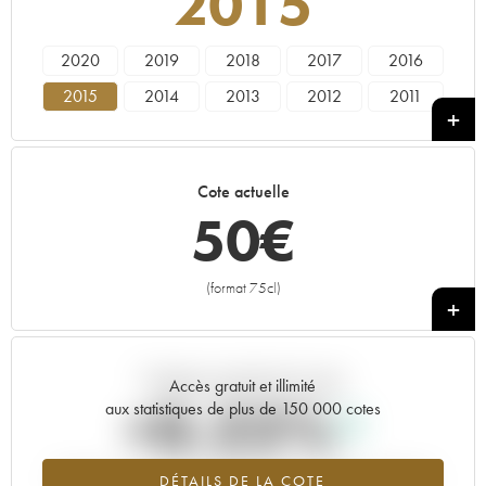
2015
2020
2019
2018
2017
2016
2015
2014
2013
2012
2011
2010
2009
2008
2007
2006
2005
2004
2003
2002
2001
Cote actuelle
2000
1999
1998
1997
1996
50
€
1995
1993
1992
1989
1988
1987
1986
1985
1982
1981
(format 75cl)
+
1979
1973
1972
Tendance actuelle de la cote
Accès gratuit et illimité
+0.22%
aux statistiques de plus de 150 000 cotes
Tendance à la hausse du millésime 2015 en 2026 par rapport à
DÉTAILS DE LA COTE