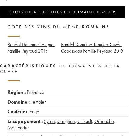
CONSULTER LES COTES DU DOMAINE TEMPIER
CÔTE DES VINS DU MÊME
DOMAINE
Bandol Domaine Tempier
Bandol Domaine Tempier Cuvée
Famille Peyraud
2015
Cabassaou Famille Peyraud
2015
CARACTÉRISTIQUES
DU DOMAINE & DE LA
CUVÉE
Région :
Provence
Domaine :
Tempier
Couleur :
rouge
Encépagement :
Syrah
,
Carignan
,
Cinsault
,
Grenache
,
Mourvèdre