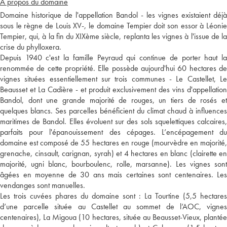
A propos du domaine
Domaine historique de l'appellation Bandol - les vignes existaient déjà
sous le règne de Louis XV-, le domaine Tempier doit son essor à Léonie
Tempier, qui, à la fin du XIXème siècle, replanta les vignes à l'issue de la
crise du phylloxera.
Depuis 1940 c'est la famille Peyraud qui continue de porter haut la
renommée de cette propriété. Elle possède aujourd'hui 60 hectares de
vignes situées essentiellement sur trois communes - Le Castellet, Le
Beausset et La Cadière - et produit exclusivement des vins d'appellation
Bandol, dont une grande majorité de rouges, un tiers de rosés et
quelques blancs. Ses parcelles bénéficient du climat chaud à influences
maritimes de Bandol. Elles évoluent sur des sols squelettiques calcaires,
parfaits pour l'épanouissement des cépages. L’encépagement du
domaine est composé de 55 hectares en rouge (mourvèdre en majorité,
grenache, cinsault, carignan, syrah) et 4 hectares en blanc (clairette en
majorité, ugni blanc, bourboulenc, rolle, marsanne). Les vignes sont
âgées en moyenne de 30 ans mais certaines sont centenaires. Les
vendanges sont manuelles.
Les trois cuvées phares du domaine sont : La Tourtine (5,5 hectares
d’une parcelle située au Castellet au sommet de l’AOC, vignes
centenaires), La Migoua (10 hectares, située au Beausset-Vieux, plantée