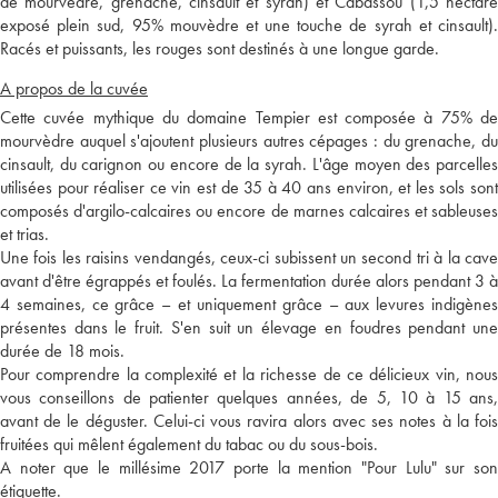
de mourvèdre, grenache, cinsault et syrah) et Cabassou (1,5 hectare
exposé plein sud, 95% mouvèdre et une touche de syrah et cinsault).
Racés et puissants, les rouges sont destinés à une longue garde.
A propos de la cuvée
Cette cuvée mythique du domaine Tempier est composée à 75% de
mourvèdre auquel s'ajoutent plusieurs autres cépages : du grenache, du
cinsault, du carignon ou encore de la syrah. L'âge moyen des parcelles
utilisées pour réaliser ce vin est de 35 à 40 ans environ, et les sols sont
composés d'argilo-calcaires ou encore de marnes calcaires et sableuses
et trias.
Une fois les raisins vendangés, ceux-ci subissent un second tri à la cave
avant d'être égrappés et foulés. La fermentation durée alors pendant 3 à
4 semaines, ce grâce – et uniquement grâce – aux levures indigènes
présentes dans le fruit. S'en suit un élevage en foudres pendant une
durée de 18 mois.
Pour comprendre la complexité et la richesse de ce délicieux vin, nous
vous conseillons de patienter quelques années, de 5, 10 à 15 ans,
avant de le déguster. Celui-ci vous ravira alors avec ses notes à la fois
fruitées qui mêlent également du tabac ou du sous-bois.
A noter que le millésime 2017 porte la mention "Pour Lulu" sur son
étiquette.