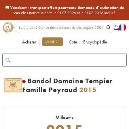
🚚
Vendeurs :
transport offert pour toute demande d’estimation de
vos vins
transmise entre le 01.07.2026 et le 31.08.2026 inclus*
Acheter
Cote
Encyclopédie
VENDRE
Bandol Domaine Tempier
Famille Peyraud
2015
Millésime