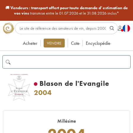
🚚
Vendeurs :
transport offert pour toute demande d’estimation de
vos vins
transmise entre le 01.07.2026 et le 31.08.2026 inclus*
Acheter
Cote
Encyclopédie
VENDRE
Blason de l'Evangile
2004
Millésime