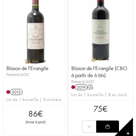
Blason de l'Evangile
Blason de l'Evangile (CBO
Pomerol AOC
à partir de 6 bts)
Pomerol AOC
2019
T
2012
Lot de 1 bouteille | 8 en stock
Lot de 1 bouteille | 0 enchère
75
€
86
€
(
mise à prix
)
✕