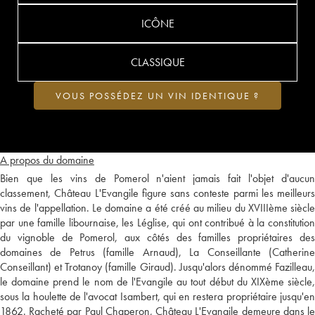
ICÔNE
CLASSIQUE
VOUS POSSÉDEZ UN VIN IDENTIQUE ?
A propos du domaine
Bien que les vins de Pomerol n'aient jamais fait l'objet d'aucun
classement, Château L'Evangile figure sans conteste parmi les meilleurs
vins de l'appellation. Le domaine a été créé au milieu du XVIIIème siècle
par une famille libournaise, les Léglise, qui ont contribué à la constitution
du vignoble de Pomerol, aux côtés des familles propriétaires des
domaines de Petrus (famille Arnaud), La Conseillante (Catherine
Conseillant) et Trotanoy (famille Giraud). Jusqu'alors dénommé Fazilleau,
le domaine prend le nom de l'Evangile au tout début du XIXème siècle,
sous la houlette de l'avocat Isambert, qui en restera propriétaire jusqu'en
1862. Racheté par Paul Chaperon, Château L'Evangile demeure dans le