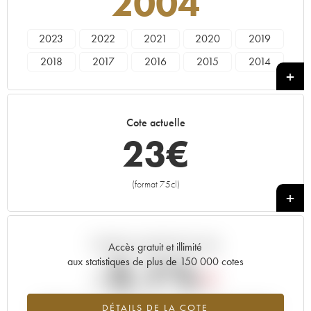
2004
2023
2022
2021
2020
2019
2018
2017
2016
2015
2014
2013
2012
2011
2010
2009
2008
2007
2006
2005
2004
Cote actuelle
2002
2001
2000
1999
1997
23
€
1995
1994
1993
1992
1991
1989
(format 75cl)
+
Tendance actuelle de la cote
Accès gratuit et illimité
-2.1%
aux statistiques de plus de 150 000 cotes
Tendance à la baisse du millésime 2004 en 2026 par rapport à
DÉTAILS DE LA COTE