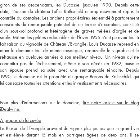
giron de ses descendants, les Ducasse, jusqu'en 1990. Depuis cette
date, l'équipe du château Lafite Rothschild a progressivement repris le
contrôle du domaine. Les anciens propriétaires étaient déjà parfaitement
conscients du remarquable potentiel de ce terroir d'exception, constitué
d'un sous-sol profond et hétérogène de graves mêlées d'argile et de
sable. Même les gelées redoutables de l'hiver 1956 n'ont pu avoir tout à
fait raison du vignoble de Château L'Evangile. Louis Ducasse reprend en
main le domaine tout de même exsangue, renouvelle le vignoble et le
réhausse en quelques années à son meilleur niveau. Un niveau qui ne
connaîtra pas de fléchissement, même à son décès en 1982, puisque
son épouse prend sa suite avec une remarquable ténacité. Depuis
1990, le domaine est la propriété du groupe Barons de Rothschild, qui
lui consacre toutes les attentions et les investissements nécessaires.
Pour plus d'informations sur le domaine,
lire notre article sur le blo
iDealwine.
A propos de la cuvée
Le Blason de l'Evangile provient de vignes plus jeunes que le grand vin
et est élevé durant 15 mois en barriques âgées de deux ans. Il se