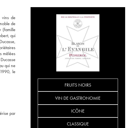
s vins de
ignoble de
 (famille
bert, qui
Ducasse,
riétaires
es mêlées
s Ducasse
au qui ne
1990, le
FRUITS NOIRS
VIN DE GASTRONOMIE
ICÔNE
érise par
CLASSIQUE