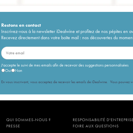
Restons en
contact
Inscrivez-vous à la newsletter iDealwine et profitez de nos pépites en a
Recevez directement dans votre boîte mail : nos découvertes du moment, 
J'accepte le suivi de mes emails afin de recevoir des suggestions personnalisées
Oui
Non
En vous inscrivant, vous acceptez de recevoir les emails de iDealwine. Vous pouvez 
QUI SOMMES-NOUS ?
RESPONSABILITÉ D'ENTREPRIS
PRESSE
FOIRE AUX QUESTIONS