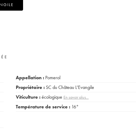
NGILE
VÉE
Appellation :
Pomerol
Propriétaire :
SC du Château L'Evangile
Viticulture :
écologique
En savoir plus...
Température de service :
16°