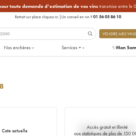
 pour toute demande d’estimation de vos vins
transmise entre le 
Retrait sur place
cliquez ici
|
Un conseil en vin ?
01 56 05 86 10
VENDRE MES VINS
Nos enchères
Services +
✨
Mon Som
8
Accès gratuit et illimité
Tendance actuelle de la cote
Cote actuelle
aux statistiques de plus de 150 