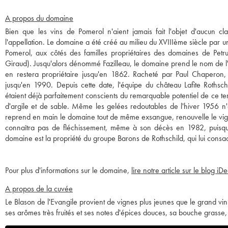
A propos du domaine
Bien que les vins de Pomerol n'aient jamais fait l'objet d'aucun cl
l'appellation. Le domaine a été créé au milieu du XVIIIème siècle par une
Pomerol, aux côtés des familles propriétaires des domaines de Petrus
Giraud). Jusqu'alors dénommé Fazilleau, le domaine prend le nom de l'E
en restera propriétaire jusqu'en 1862. Racheté par Paul Chaperon
jusqu'en 1990. Depuis cette date, l'équipe du château Lafite Rothsch
étaient déjà parfaitement conscients du remarquable potentiel de ce te
d'argile et de sable. Même les gelées redoutables de l'hiver 1956 n'
reprend en main le domaine tout de même exsangue, renouvelle le vign
connaîtra pas de fléchissement, même à son décès en 1982, puisqu
domaine est la propriété du groupe Barons de Rothschild, qui lui consacr
Pour plus d'informations sur le domaine,
lire notre article sur le blog iD
A propos de la cuvée
Le Blason de l'Evangile provient de vignes plus jeunes que le grand vin
ses arômes très fruités et ses notes d'épices douces, sa bouche grasse,