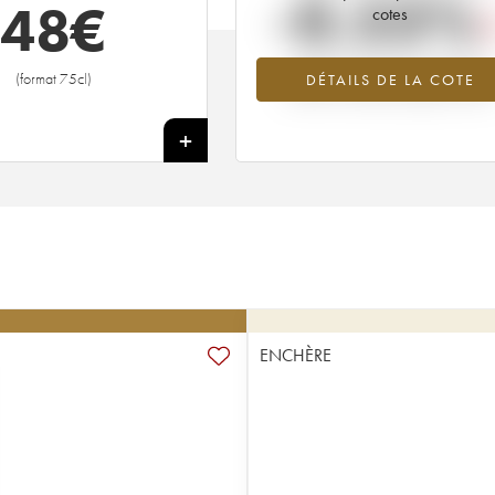
-0.53%
48
€
cotes
Tendance à la baisse du millésime
(format 75cl)
DÉTAILS DE LA COTE
2008 en 2026 par rapport à 202
+
ENCHÈRE