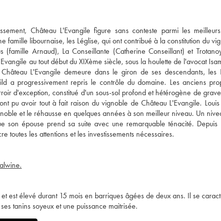
assement, Château L'Evangile figure sans conteste parmi les meilleur
 famille libournaise, les Léglise, qui ont contribué à la constitution du v
 (famille Arnaud), La Conseillante (Catherine Conseillant) et Trotanoy
vangile au tout début du XIXème siècle, sous la houlette de l'avocat Isam
, Château L'Evangile demeure dans le giron de ses descendants, les 
ild a progressivement repris le contrôle du domaine. Les anciens prop
rroir d'exception, constitué d'un sous-sol profond et hétérogène de grav
ont pu avoir tout à fait raison du vignoble de Château L'Evangile. Loui
oble et le réhausse en quelques années à son meilleur niveau. Un nive
e son épouse prend sa suite avec une remarquable ténacité. Depuis 
e toutes les attentions et les investissements nécessaires.
ealwine.
 et est élevé durant 15 mois en barriques âgées de deux ans. Il se caract
 ses tanins soyeux et une puissance maitrisée.