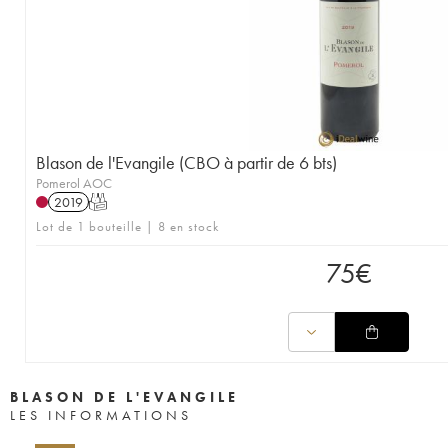
Blason de l'Evangile (CBO à partir de 6 bts)
Pomerol AOC
2019
T
Lot de 1 bouteille | 8 en stock
75
€
BLASON DE L'EVANGILE
LES INFORMATIONS