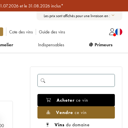
01.07.2026 et le 31.08.2026 inclus*
Les prix sont affichés pour une livraison en :
Cote des vins
Guide des vins
melier
Indispensables
🍇 Primeurs
Acheter
ce vin
Vendre
ce vin
Vins
du domaine
000