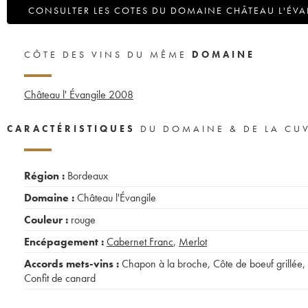
CONSULTER LES COTES DU DOMAINE CHÂTEAU L'ÉVA
CÔTE DES VINS DU MÊME
DOMAINE
Château l' Évangile
2008
CARACTÉRISTIQUES
DU DOMAINE & DE LA CU
Région :
Bordeaux
Domaine :
Château l'Évangile
Couleur :
rouge
Encépagement :
Cabernet Franc
,
Merlot
Accords mets-vins :
Chapon à la broche
,
Côte de boeuf grillée
,
Confit de canard