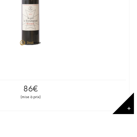
86
€
(
mise à prix
)
✕