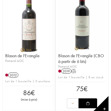
Blason de l'Evangile
Blason de l'Evangile (CBO
Pomerol AOC
à partir de 6 bts)
Pomerol AOC
2019
T
2012
Lot de 1 bouteille | 8 en stock
Lot de 1 bouteille | 0 enchère
75
€
86
€
(
mise à prix
)
✕