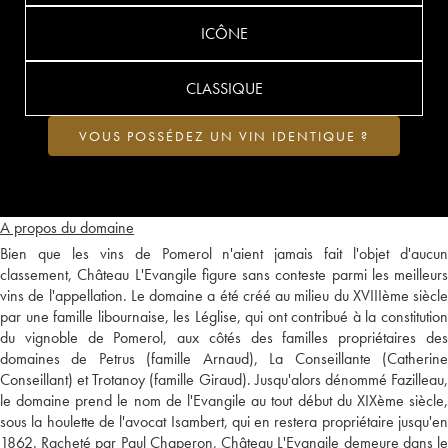
ICÔNE
CLASSIQUE
VOUS POSSÉDEZ UN VIN IDENTIQUE ?
A propos du domaine
Bien que les vins de Pomerol n'aient jamais fait l'objet d'aucun
classement, Château L'Evangile figure sans conteste parmi les meilleurs
vins de l'appellation. Le domaine a été créé au milieu du XVIIIème siècle
par une famille libournaise, les Léglise, qui ont contribué à la constitution
du vignoble de Pomerol, aux côtés des familles propriétaires des
domaines de Petrus (famille Arnaud), La Conseillante (Catherine
Conseillant) et Trotanoy (famille Giraud). Jusqu'alors dénommé Fazilleau,
le domaine prend le nom de l'Evangile au tout début du XIXème siècle,
sous la houlette de l'avocat Isambert, qui en restera propriétaire jusqu'en
1862. Racheté par Paul Chaperon, Château L'Evangile demeure dans le