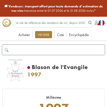
🚚
Vendeurs :
transport offert pour toute demande d’estimation de
vos vins
transmise entre le 01.07.2026 et le 31.08.2026 inclus*
Acheter
Cote
Encyclopédie
VENDRE
Blason de l'Evangile
1997
Millésime