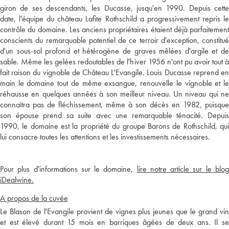
giron de ses descendants, les Ducasse, jusqu'en 1990. Depuis cette
date, l'équipe du château Lafite Rothschild a progressivement repris le
contrôle du domaine. Les anciens propriétaires étaient déjà parfaitement
conscients du remarquable potentiel de ce terroir d'exception, constitué
d'un sous-sol profond et hétérogène de graves mêlées d'argile et de
sable. Même les gelées redoutables de l'hiver 1956 n'ont pu avoir tout à
fait raison du vignoble de Château L'Evangile. Louis Ducasse reprend en
main le domaine tout de même exsangue, renouvelle le vignoble et le
réhausse en quelques années à son meilleur niveau. Un niveau qui ne
connaîtra pas de fléchissement, même à son décès en 1982, puisque
son épouse prend sa suite avec une remarquable ténacité. Depuis
1990, le domaine est la propriété du groupe Barons de Rothschild, qui
lui consacre toutes les attentions et les investissements nécessaires.
Pour plus d'informations sur le domaine,
lire notre article sur le blo
iDealwine.
A propos de la cuvée
Le Blason de l'Evangile provient de vignes plus jeunes que le grand vin
et est élevé durant 15 mois en barriques âgées de deux ans. Il se