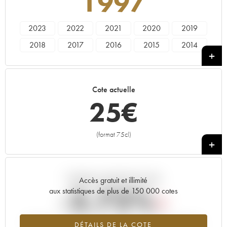
1997
2023
2022
2021
2020
2019
2018
2017
2016
2015
2014
2013
2012
2011
2010
2009
2008
2007
2006
2005
2004
Cote actuelle
2002
2001
2000
1999
1997
25
€
1995
1994
1993
1992
1991
1989
(format 75cl)
+
Tendance actuelle de la cote
Accès gratuit et illimité
-2.72%
aux statistiques de plus de 150 000 cotes
Tendance à la baisse du millésime 1997 en 2026 par rapport à
DÉTAILS DE LA COTE