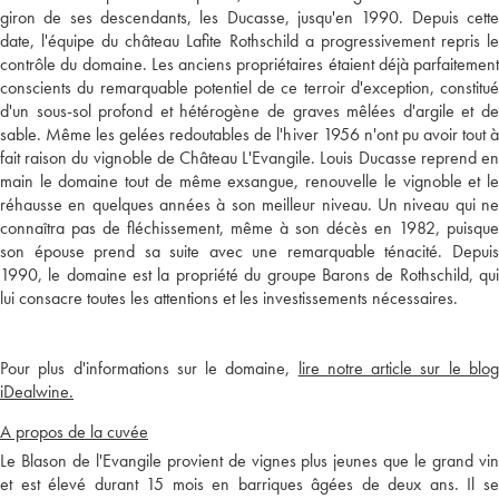
giron de ses descendants, les Ducasse, jusqu'en 1990. Depuis cette
date, l'équipe du château Lafite Rothschild a progressivement repris le
contrôle du domaine. Les anciens propriétaires étaient déjà parfaitement
conscients du remarquable potentiel de ce terroir d'exception, constitué
d'un sous-sol profond et hétérogène de graves mêlées d'argile et de
sable. Même les gelées redoutables de l'hiver 1956 n'ont pu avoir tout à
fait raison du vignoble de Château L'Evangile. Louis Ducasse reprend en
main le domaine tout de même exsangue, renouvelle le vignoble et le
réhausse en quelques années à son meilleur niveau. Un niveau qui ne
connaîtra pas de fléchissement, même à son décès en 1982, puisque
son épouse prend sa suite avec une remarquable ténacité. Depuis
1990, le domaine est la propriété du groupe Barons de Rothschild, qui
lui consacre toutes les attentions et les investissements nécessaires.
Pour plus d'informations sur le domaine,
lire notre article sur le blo
iDealwine.
A propos de la cuvée
Le Blason de l'Evangile provient de vignes plus jeunes que le grand vin
et est élevé durant 15 mois en barriques âgées de deux ans. Il se