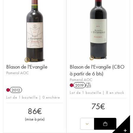
Blason de l'Evangile
Blason de l'Evangile (CBO
Pomerol AOC
à partir de 6 bts)
Pomerol AOC
2019
T
2012
Lot de 1 bouteille | 8 en stock
Lot de 1 bouteille | 0 enchère
75
€
86
€
(
mise à prix
)
✕