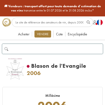
🚚
Vendeurs :
transport offert pour toute demande d’estimation de
vos vins
transmise entre le 01.07.2026 et le 31.08.2026 inclus*
Acheter
Cote
Encyclopédie
VENDRE
Blason de l'Evangile
2006
Millésime