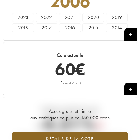
2006
2023
2022
2021
2020
2019
2018
2017
2016
2015
2014
2013
2012
2011
2010
2009
2008
2007
2006
2005
2004
Cote actuelle
2002
2001
2000
1999
1997
60
€
1995
1994
1993
1992
1991
1989
(format 75cl)
+
Tendance actuelle de la cote
Accès gratuit et illimité
-4.31%
aux statistiques de plus de 150 000 cotes
Tendance à la baisse du millésime 2006 en 2026 par rapport à
DÉTAILS DE LA COTE