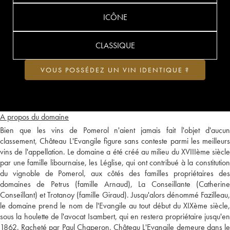
ICÔNE
CLASSIQUE
VOUS POSSÉDEZ UN VIN IDENTIQUE ?
A propos du domaine
Bien que les vins de Pomerol n'aient jamais fait l'objet d'aucun
classement, Château L'Evangile figure sans conteste parmi les meilleurs
vins de l'appellation. Le domaine a été créé au milieu du XVIIIème siècle
par une famille libournaise, les Léglise, qui ont contribué à la constitution
du vignoble de Pomerol, aux côtés des familles propriétaires des
domaines de Petrus (famille Arnaud), La Conseillante (Catherine
Conseillant) et Trotanoy (famille Giraud). Jusqu'alors dénommé Fazilleau,
le domaine prend le nom de l'Evangile au tout début du XIXème siècle,
sous la houlette de l'avocat Isambert, qui en restera propriétaire jusqu'en
1862. Racheté par Paul Chaperon, Château L'Evangile demeure dans le