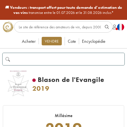
🚚
Vendeurs :
transport offert pour toute demande d’estimation de
vos vins
transmise entre le 01.07.2026 et le 31.08.2026 inclus*
Acheter
Cote
Encyclopédie
VENDRE
Blason de l'Evangile
2019
Millésime