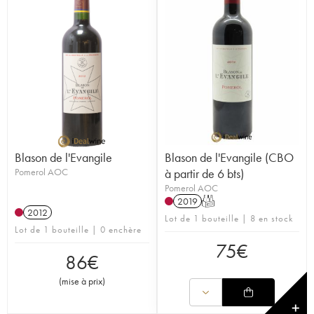
Blason de l'Evangile
Blason de l'Evangile (CBO
Pomerol AOC
à partir de 6 bts)
Pomerol AOC
2019
T
2012
Lot de 1 bouteille | 8 en stock
Lot de 1 bouteille | 0 enchère
75
€
86
€
(
mise à prix
)
✕