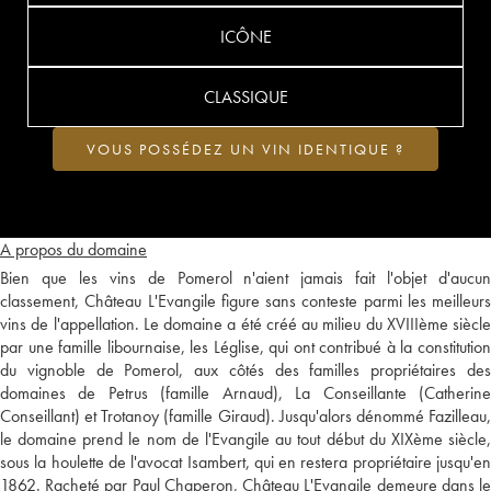
ICÔNE
CLASSIQUE
VOUS POSSÉDEZ UN VIN IDENTIQUE ?
A propos du domaine
Bien que les vins de Pomerol n'aient jamais fait l'objet d'aucun
classement, Château L'Evangile figure sans conteste parmi les meilleurs
vins de l'appellation. Le domaine a été créé au milieu du XVIIIème siècle
par une famille libournaise, les Léglise, qui ont contribué à la constitution
du vignoble de Pomerol, aux côtés des familles propriétaires des
domaines de Petrus (famille Arnaud), La Conseillante (Catherine
Conseillant) et Trotanoy (famille Giraud). Jusqu'alors dénommé Fazilleau,
le domaine prend le nom de l'Evangile au tout début du XIXème siècle,
sous la houlette de l'avocat Isambert, qui en restera propriétaire jusqu'en
1862. Racheté par Paul Chaperon, Château L'Evangile demeure dans le