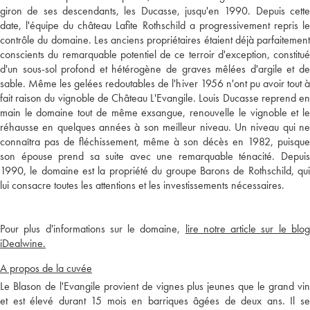
giron de ses descendants, les Ducasse, jusqu'en 1990. Depuis cette
date, l'équipe du château Lafite Rothschild a progressivement repris le
contrôle du domaine. Les anciens propriétaires étaient déjà parfaitement
conscients du remarquable potentiel de ce terroir d'exception, constitué
d'un sous-sol profond et hétérogène de graves mêlées d'argile et de
sable. Même les gelées redoutables de l'hiver 1956 n'ont pu avoir tout à
fait raison du vignoble de Château L'Evangile. Louis Ducasse reprend en
main le domaine tout de même exsangue, renouvelle le vignoble et le
réhausse en quelques années à son meilleur niveau. Un niveau qui ne
connaîtra pas de fléchissement, même à son décès en 1982, puisque
son épouse prend sa suite avec une remarquable ténacité. Depuis
1990, le domaine est la propriété du groupe Barons de Rothschild, qui
lui consacre toutes les attentions et les investissements nécessaires.
Pour plus d'informations sur le domaine,
lire notre article sur le blo
iDealwine.
A propos de la cuvée
Le Blason de l'Evangile provient de vignes plus jeunes que le grand vin
et est élevé durant 15 mois en barriques âgées de deux ans. Il se