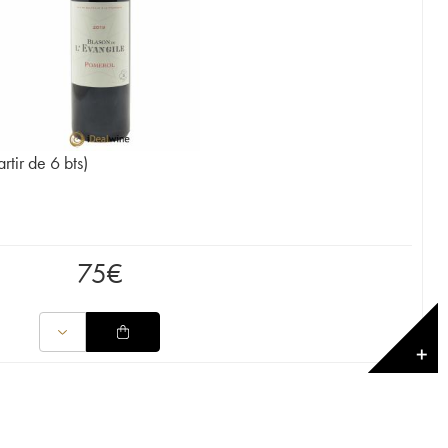
tir de 6 bts)
75
€
✕