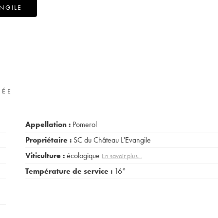
NGILE
VÉE
Appellation :
Pomerol
Propriétaire :
SC du Château L'Evangile
Viticulture :
écologique
En savoir plus...
Température de service :
16°