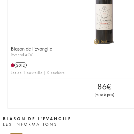
Blason de l'Evangile
Pomerol AOC
2012
Lot de 1 bouteille | 0 enchère
86
€
(
mise à prix
)
BLASON DE L'EVANGILE
LES INFORMATIONS