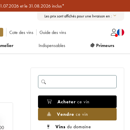
01.07.2026 et le 31.08.2026 inclus*
Les prix sont affichés pour une livraison en :
Cote des vins
Guide des vins
melier
Indispensables
🍇 Primeurs
Acheter
ce vin
Vendre
ce vin
Vins
du domaine
000