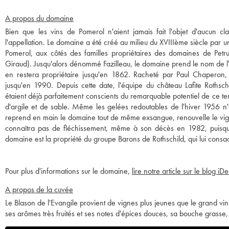
A propos du domaine
Bien que les vins de Pomerol n'aient jamais fait l'objet d'aucun cl
l'appellation. Le domaine a été créé au milieu du XVIIIème siècle par une
Pomerol, aux côtés des familles propriétaires des domaines de Petrus
Giraud). Jusqu'alors dénommé Fazilleau, le domaine prend le nom de l'E
en restera propriétaire jusqu'en 1862. Racheté par Paul Chaperon
jusqu'en 1990. Depuis cette date, l'équipe du château Lafite Rothsch
étaient déjà parfaitement conscients du remarquable potentiel de ce te
d'argile et de sable. Même les gelées redoutables de l'hiver 1956 n'
reprend en main le domaine tout de même exsangue, renouvelle le vign
connaîtra pas de fléchissement, même à son décès en 1982, puisqu
domaine est la propriété du groupe Barons de Rothschild, qui lui consacr
Pour plus d'informations sur le domaine,
lire notre article sur le blog iD
A propos de la cuvée
Le Blason de l'Evangile provient de vignes plus jeunes que le grand vin
ses arômes très fruités et ses notes d'épices douces, sa bouche grasse,