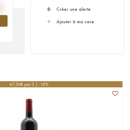
Créer une alerte
995
Ajouter à ma cave
67,50
€
par 3 | -10%