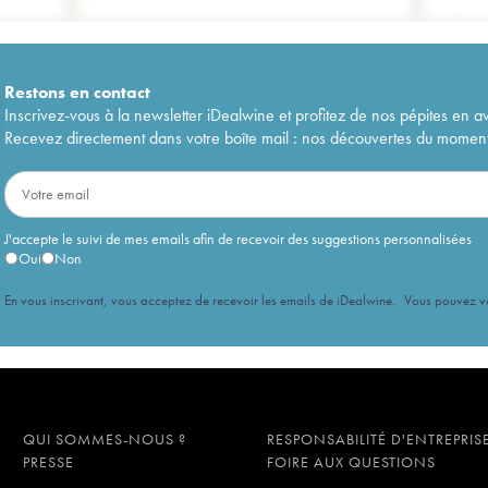
Restons en
contact
Inscrivez-vous à la newsletter iDealwine et profitez de nos pépites en a
Recevez directement dans votre boîte mail : nos découvertes du moment, 
J'accepte le suivi de mes emails afin de recevoir des suggestions personnalisées
Oui
Non
En vous inscrivant, vous acceptez de recevoir les emails de iDealwine. Vous pouvez 
QUI SOMMES-NOUS ?
RESPONSABILITÉ D'ENTREPRIS
PRESSE
FOIRE AUX QUESTIONS