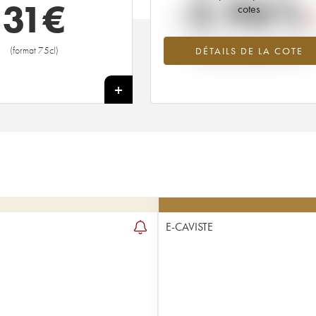
-2.96%
31
€
cotes
Tendance à la baisse du millésime 1
(format 75cl)
DÉTAILS DE LA COTE
en 2026 par rapport à 2025
+
E-CAVISTE