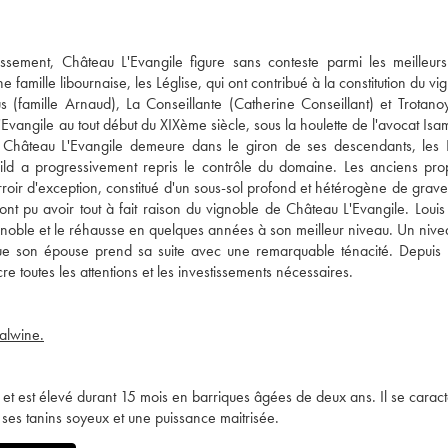
assement, Château L'Evangile figure sans conteste parmi les meilleur
 famille libournaise, les Léglise, qui ont contribué à la constitution du v
 (famille Arnaud), La Conseillante (Catherine Conseillant) et Trotanoy
vangile au tout début du XIXème siècle, sous la houlette de l'avocat Isam
, Château L'Evangile demeure dans le giron de ses descendants, les 
ild a progressivement repris le contrôle du domaine. Les anciens prop
rroir d'exception, constitué d'un sous-sol profond et hétérogène de grav
ont pu avoir tout à fait raison du vignoble de Château L'Evangile. Loui
oble et le réhausse en quelques années à son meilleur niveau. Un nive
e son épouse prend sa suite avec une remarquable ténacité. Depuis 
e toutes les attentions et les investissements nécessaires.
ealwine.
 et est élevé durant 15 mois en barriques âgées de deux ans. Il se caract
 ses tanins soyeux et une puissance maitrisée.