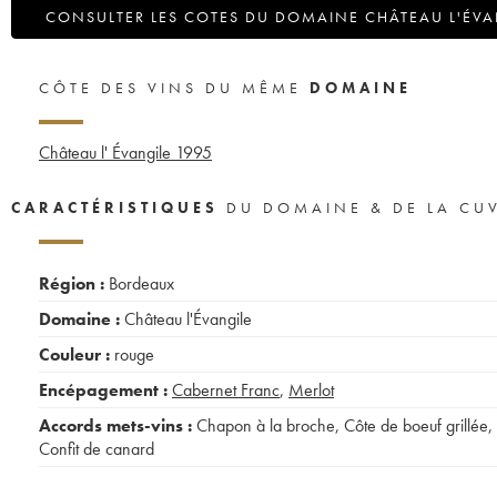
CONSULTER LES COTES DU DOMAINE CHÂTEAU L'ÉVA
CÔTE DES VINS DU MÊME
DOMAINE
Château l' Évangile
1995
CARACTÉRISTIQUES
DU DOMAINE & DE LA CU
Région :
Bordeaux
Domaine :
Château l'Évangile
Couleur :
rouge
Encépagement :
Cabernet Franc
,
Merlot
Accords mets-vins :
Chapon à la broche
,
Côte de boeuf grillée
,
Confit de canard