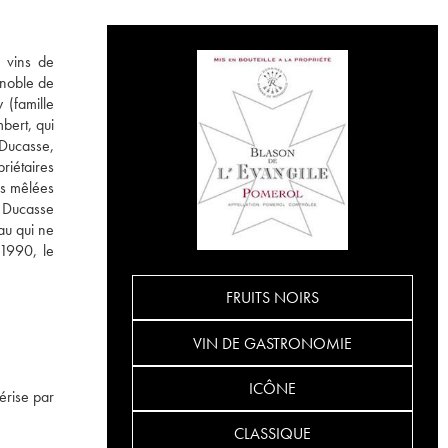
s vins de
ignoble de
 (famille
bert, qui
Ducasse,
riétaires
es mêlées
s Ducasse
au qui ne
1990, le
FRUITS NOIRS
VIN DE GASTRONOMIE
ICÔNE
érise par
CLASSIQUE