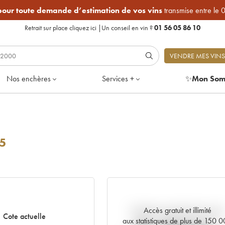
 pour toute demande d’estimation de vos vins
transmise entre le 
Retrait sur place
cliquez ici
|
Un conseil en vin ?
01 56 05 86 10
VENDRE MES VINS
Nos enchères
Services +
✨
Mon Som
5
Accès gratuit et illimité
Tendance actuelle de la cote
Cote actuelle
aux statistiques de plus de 150 