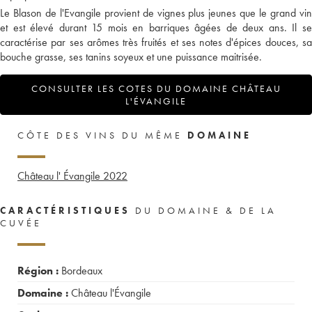
Le Blason de l'Evangile provient de vignes plus jeunes que le grand vin
et est élevé durant 15 mois en barriques âgées de deux ans. Il se
caractérise par ses arômes très fruités et ses notes d'épices douces, sa
bouche grasse, ses tanins soyeux et une puissance maitrisée.
CONSULTER LES COTES DU DOMAINE CHÂTEAU
L'ÉVANGILE
CÔTE DES VINS DU MÊME
DOMAINE
Château l' Évangile
2022
CARACTÉRISTIQUES
DU DOMAINE & DE LA
CUVÉE
Région :
Bordeaux
Domaine :
Château l'Évangile