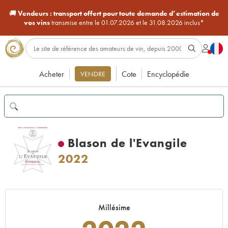
🚚
Vendeurs :
transport offert pour toute demande d’estimation de
vos vins
transmise entre le 01.07.2026 et le 31.08.2026 inclus*
Acheter
Cote
Encyclopédie
VENDRE
Blason de l'Evangile
2022
Millésime