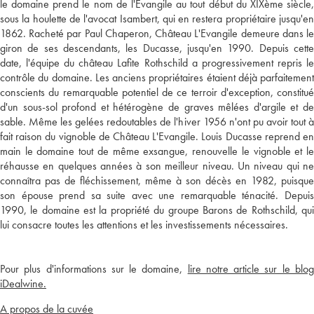
le domaine prend le nom de l'Evangile au tout début du XIXème siècle,
sous la houlette de l'avocat Isambert, qui en restera propriétaire jusqu'en
1862. Racheté par Paul Chaperon, Château L'Evangile demeure dans le
giron de ses descendants, les Ducasse, jusqu'en 1990. Depuis cette
date, l'équipe du château Lafite Rothschild a progressivement repris le
contrôle du domaine. Les anciens propriétaires étaient déjà parfaitement
conscients du remarquable potentiel de ce terroir d'exception, constitué
d'un sous-sol profond et hétérogène de graves mêlées d'argile et de
sable. Même les gelées redoutables de l'hiver 1956 n'ont pu avoir tout à
fait raison du vignoble de Château L'Evangile. Louis Ducasse reprend en
main le domaine tout de même exsangue, renouvelle le vignoble et le
réhausse en quelques années à son meilleur niveau. Un niveau qui ne
connaîtra pas de fléchissement, même à son décès en 1982, puisque
son épouse prend sa suite avec une remarquable ténacité. Depuis
1990, le domaine est la propriété du groupe Barons de Rothschild, qui
lui consacre toutes les attentions et les investissements nécessaires.
Pour plus d'informations sur le domaine,
lire notre article sur le blo
iDealwine.
A propos de la cuvée