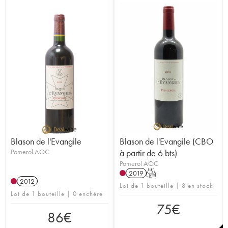
Blason de l'Evangile
Blason de l'Evangile (CBO
Pomerol AOC
à partir de 6 bts)
Pomerol AOC
2019
T
2012
Lot de 1 bouteille | 8 en stock
Lot de 1 bouteille | 0 enchère
75
€
86
€