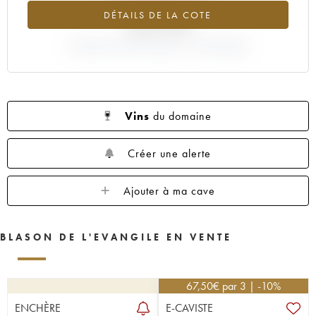
DÉTAILS DE LA COTE
-32.72%
VARIATION COTE ACTUELLE / PRIX PRIMEUR
Vins
du domaine
Créer une alerte
Ajouter à ma cave
BLASON DE L'EVANGILE EN VENTE
67,50
€
par 3 | -10%
ENCHÈRE
E-CAVISTE