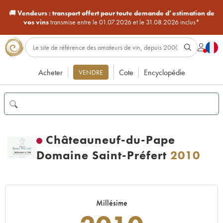
🚚
Vendeurs :
transport offert pour toute demande d’estimation de
vos vins
transmise entre le 01.07.2026 et le 31.08.2026 inclus*
Acheter
Cote
Encyclopédie
VENDRE
Châteauneuf-du-Pape
Domaine Saint-Préfert
2010
Millésime