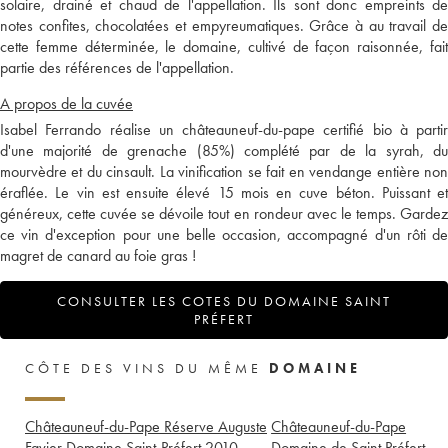
solaire, drainé et chaud de l'appellation. Ils sont donc empreints de
notes confites, chocolatées et empyreumatiques. Grâce à au travail de
cette femme déterminée, le domaine, cultivé de façon raisonnée, fait
partie des références de l'appellation.
A propos de la cuvée
Isabel Ferrando réalise un châteauneuf-du-pape certifié bio à partir
d'une majorité de grenache (85%) complété par de la syrah, du
mourvèdre et du cinsault. La vinification se fait en vendange entière non
éraflée. Le vin est ensuite élevé 15 mois en cuve béton. Puissant et
généreux, cette cuvée se dévoile tout en rondeur avec le temps. Gardez
ce vin d'exception pour une belle occasion, accompagné d'un rôti de
magret de canard au foie gras !
CONSULTER LES COTES DU DOMAINE SAINT
PRÉFERT
CÔTE DES VINS DU MÊME
DOMAINE
Châteauneuf-du-Pape Réserve Auguste
Châteauneuf-du-Pape
Favier Domaine Saint-Préfert
2010
Domaine de Saint Préfert