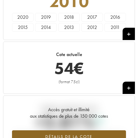
2010
2020
2019
2018
2017
2016
2015
2014
2013
2012
2011
2010
2009
2008
2007
2006
2005
2003
2001
1998
1997
Cote actuelle
1995
1992
1988
1987
1986
54
€
1985
1983
1979
1978
1964
1962
(format 75cl)
+
Tendance actuelle de la cote
Accès gratuit et illimité
+2.81%
aux statistiques de plus de 150 000 cotes
Tendance à la hausse du millésime 2010 en 2026 par rapport à
DÉTAILS DE LA COTE