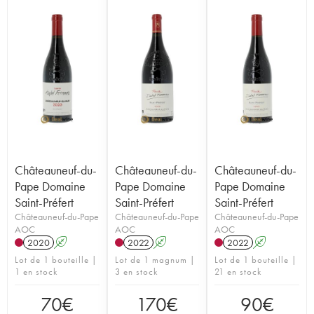
Châteauneuf-du-
Châteauneuf-du-
Châteauneuf-du-
Pape Domaine
Pape Domaine
Pape Domaine
Saint-Préfert
Saint-Préfert
Saint-Préfert
Châteauneuf-du-Pape
Châteauneuf-du-Pape
Châteauneuf-du-Pape
AOC
AOC
AOC
2020
A
2022
A
2022
A
Lot de 1 bouteille |
Lot de 1 magnum |
Lot de 1 bouteille |
1 en stock
3 en stock
21 en stock
70
€
170
€
90
€