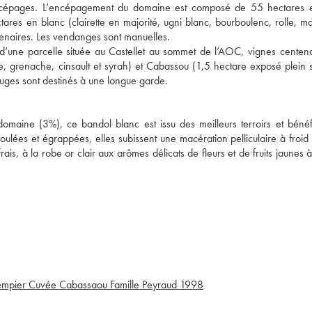
 des cépages. L’encépagement du domaine est composé de 55 hectares 
tares en blanc (clairette en majorité, ugni blanc, bourboulenc, rolle, m
enaires. Les vendanges sont manuelles.
d’une parcelle située au Castellet au sommet de l’AOC, vignes centena
, grenache, cinsault et syrah) et Cabassou (1,5 hectare exposé plein
rouges sont destinés à une longue garde.
omaine (3%), ce bandol blanc est issu des meilleurs terroirs et bénéf
Foulées et égrappées, elles subissent une macération pelliculaire à froid
is, à la robe or clair aux arômes délicats de fleurs et de fruits jaunes 
mpier Cuvée Cabassaou Famille Peyraud
1998