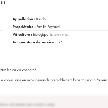
VÉE
Appellation :
Bandol
Propriétaire :
Famille Peyraud
Viticulture :
biologique
En savoir plus...
Température de service :
12°
actuelles du vin concerné.
t de le copier sans en avoir demandé préalablement la permission à l'auteur.