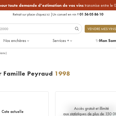
 pour toute demande d’estimation de vos vins
transmise entre le 
Retrait sur place
cliquez ici
|
Un conseil en vin ?
01 56 05 86 10
VENDRE MES VINS
Nos enchères
Services +
✨
Mon Som
lanc)
 Famille Peyraud
1998
Accès gratuit et illimité
Tendance actuelle de la cote
Cote actuelle
aux statistiques de plus de 150 