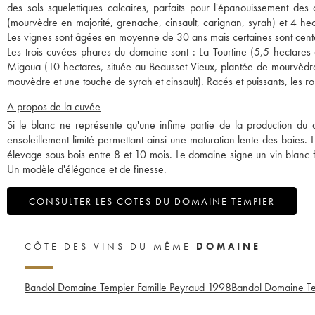
des sols squelettiques calcaires, parfaits pour l'épanouissement
(mourvèdre en majorité, grenache, cinsault, carignan, syrah) et 4 hec
Les vignes sont âgées en moyenne de 30 ans mais certaines sont cent
Les trois cuvées phares du domaine sont : La Tourtine (5,5 hectares 
Migoua (10 hectares, située au Beausset-Vieux, plantée de mourvèdre
mouvèdre et une touche de syrah et cinsault). Racés et puissants, les 
A propos de la cuvée
Si le blanc ne représente qu'une infime partie de la production du d
ensoleillement limité permettant ainsi une maturation lente des baies. 
élevage sous bois entre 8 et 10 mois. Le domaine signe un vin blanc fra
Un modèle d'élégance et de finesse.
CONSULTER LES COTES DU DOMAINE TEMPIER
CÔTE DES VINS DU MÊME
DOMAINE
Bandol Domaine Tempier Famille Peyraud
1998
Bandol Domaine Te