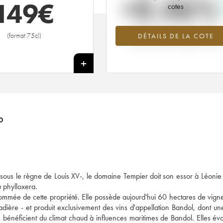
+0.46%
149
€
cotes
Tendance à la hausse du millésime
(format 75cl)
DÉTAILS DE LA COTE
1998 en 2026 par rapport à 2025
+
D
à sous le règne de Louis XV-, le domaine Tempier doit son essor à Léonie
u phylloxera.
nommée de cette propriété. Elle possède aujourd'hui 60 hectares de vigne
Cadière - et produit exclusivement des vins d'appellation Bandol, dont u
s bénéficient du climat chaud à influences maritimes de Bandol. Elles évo