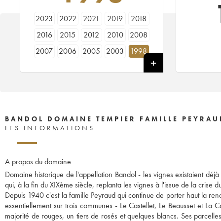
2023
2022
2021
2019
2018
2016
2015
2012
2010
2008
2007
2006
2005
2003
1998
1997
1996
1988
1985
1973
BANDOL DOMAINE TEMPIER FAMILLE PEYRAU
LES INFORMATIONS
A propos du domaine
Domaine historique de l'appellation Bandol - les vignes existaient déj
qui, à la fin du XIXème siècle, replanta les vignes à l'issue de la crise d
Depuis 1940 c'est la famille Peyraud qui continue de porter haut la re
essentiellement sur trois communes - Le Castellet, Le Beausset et La 
majorité de rouges, un tiers de rosés et quelques blancs. Ses parcelle