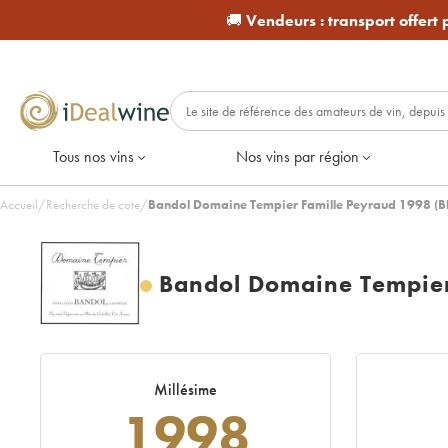
🚚
Vendeurs :
transport offert
Tous nos vins
Nos vins par région
Accueil
/
Recherche de cote
/
Bandol Domaine Tempier Famille Peyraud 1998 (B
Bandol Domaine Tempier
Millésime
1998