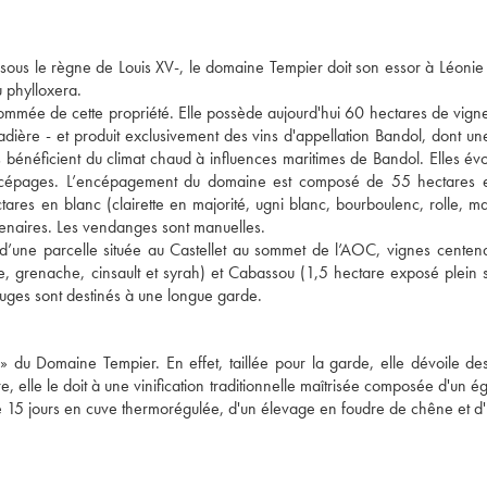
à sous le règne de Louis XV-, le domaine Tempier doit son essor à Léonie
u phylloxera.
nommée de cette propriété. Elle possède aujourd'hui 60 hectares de vigne
Cadière - et produit exclusivement des vins d'appellation Bandol, dont u
s bénéficient du climat chaud à influences maritimes de Bandol. Elles évo
 des cépages. L’encépagement du domaine est composé de 55 hectares 
tares en blanc (clairette en majorité, ugni blanc, bourboulenc, rolle, m
enaires. Les vendanges sont manuelles.
d’une parcelle située au Castellet au sommet de l’AOC, vignes centena
, grenache, cinsault et syrah) et Cabassou (1,5 hectare exposé plein
rouges sont destinés à une longue garde.
 » du Domaine Tempier. En effet, taillée pour la garde, elle dévoile d
re, elle le doit à une vinification traditionnelle maîtrisée composée d'un 
n de 15 jours en cuve thermorégulée, d'un élevage en foudre de chêne et d