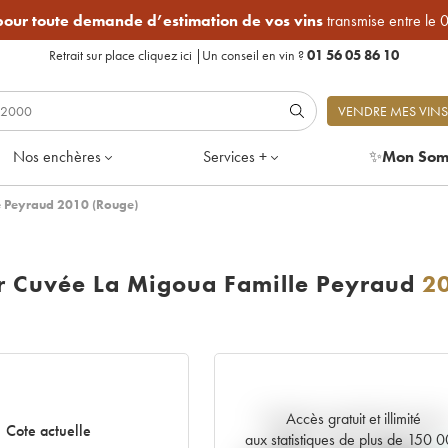
 pour toute demande d’estimation de vos vins
transmise entre le 
Retrait sur place
cliquez ici
|
Un conseil en vin ?
01 56 05 86 10
VENDRE MES VINS
Nos enchères
Services +
✨
Mon Som
e Peyraud 2010 (Rouge)
 Cuvée La Migoua Famille Peyraud
2
Accès gratuit et illimité
Tendance actuelle de la cote
Cote actuelle
aux statistiques de plus de 150 