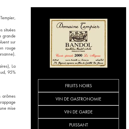
 Tempier,
s situées
ne grande
luent sur
en rouge
arsanne).
ires), La
 sud, 95%
FRUITS NOIRS
es arômes
VIN DE GASTRONOMIE
égrappage
'une mise
VIN DE GARDE
PUISSANT