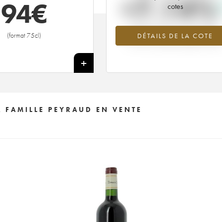
+7.14%
94
€
cotes
Tendance à la hausse du millésime
(format 75cl)
DÉTAILS DE LA COTE
2010 en 2026 par rapport à 2025
+
 FAMILLE PEYRAUD EN VENTE