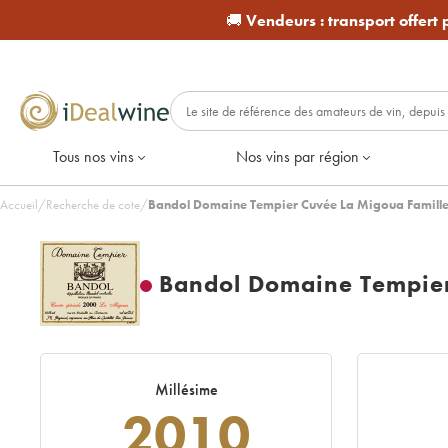
🚚
Vendeurs :
transport offert
Tous nos vins
Nos vins par région
Accueil
/
Recherche de cote
/
Bandol Domaine Tempier Cuvée La Migoua Famill
Bandol Domaine Tempier
Millésime
2010