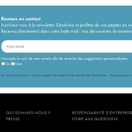
Restons en
contact
Inscrivez-vous à la newsletter iDealwine et profitez de nos pépites en a
Recevez directement dans votre boîte mail : nos découvertes du moment, 
J'accepte le suivi de mes emails afin de recevoir des suggestions personnalisées
Oui
Non
En vous inscrivant, vous acceptez de recevoir les emails de iDealwine. Vous pouvez 
QUI SOMMES-NOUS ?
RESPONSABILITÉ D'ENTREPRIS
PRESSE
FOIRE AUX QUESTIONS