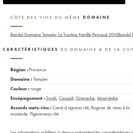
CÔTE DES VINS DU MÊME
DOMAINE
Bandol Domaine Tempier La Tourtine Famille Peyraud
2010
Bandol 
CARACTÉRISTIQUES
DU DOMAINE & DE LA CU
Région :
Provence
Domaine :
Tempier
Couleur :
rouge
Encépagement :
Syrah
,
Cinsault
,
Grenache
,
Mourvèdre
Accords mets-vins :
Carré d agneau rôti
,
Rognon de veau à la
moutarde
,
Pigeonneau rôti
Les informations publiées ci-dessus présentent les caractéristiques 