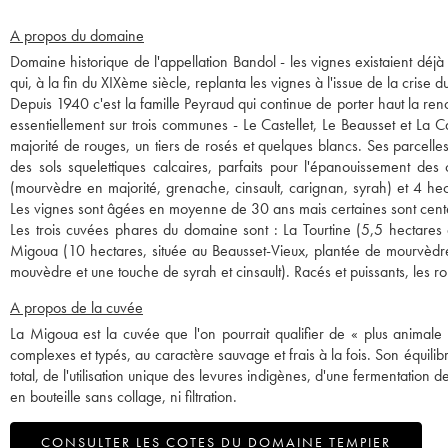
A propos du domaine
Domaine historique de l'appellation Bandol - les vignes existaient déj
qui, à la fin du XIXème siècle, replanta les vignes à l'issue de la crise d
Depuis 1940 c'est la famille Peyraud qui continue de porter haut la re
essentiellement sur trois communes - Le Castellet, Le Beausset et La 
majorité de rouges, un tiers de rosés et quelques blancs. Ses parcelle
des sols squelettiques calcaires, parfaits pour l'épanouissement
(mourvèdre en majorité, grenache, cinsault, carignan, syrah) et 4 hec
Les vignes sont âgées en moyenne de 30 ans mais certaines sont cent
Les trois cuvées phares du domaine sont : La Tourtine (5,5 hectares 
Migoua (10 hectares, située au Beausset-Vieux, plantée de mourvèdre
mouvèdre et une touche de syrah et cinsault). Racés et puissants, les 
A propos de la cuvée
La Migoua est la cuvée que l'on pourrait qualifier de « plus animale
complexes et typés, au caractère sauvage et frais à la fois. Son équilib
total, de l'utilisation unique des levures indigènes, d'une fermentatio
en bouteille sans collage, ni filtration.
CONSULTER LES COTES DU DOMAINE TEMPIER