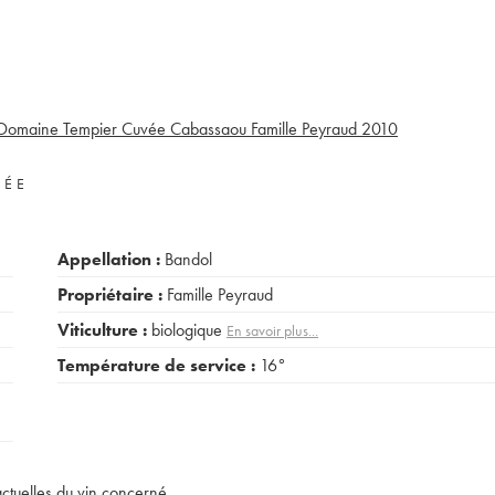
Domaine Tempier Cuvée Cabassaou Famille Peyraud
2010
VÉE
Appellation :
Bandol
Propriétaire :
Famille Peyraud
Viticulture :
biologique
En savoir plus...
Température de service :
16°
actuelles du vin concerné.