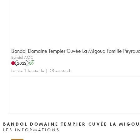
Bandol Domaine Tempier Cuvée La Migoua Famille Peyrau
Bandol AOC
2022
A
Lot de 1 bouteille | 25 en stock
BANDOL DOMAINE TEMPIER CUVÉE LA MIGOU
LES INFORMATIONS