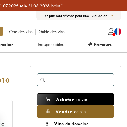
01.07.2026 et le 31.08.2026 inclus*
Les prix sont affichés pour une livraison en :
Cote des vins
Guide des vins
melier
Indispensables
🍇 Primeurs
010
Acheter
ce vin
Vendre
ce vin
Vins
du domaine
000