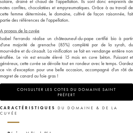
solaire, drainé et chaud de l'appellation. Ils sont donc empreints de
notes confites, chocolatées et empyreumatiques. Grâce à au travail de
cette femme déterminée, le domaine, cultivé de façon raisonnée, fait
partie des références de l'appellation.
A propos de la cuvée
Isabel Ferrando réalise un châteauneuf-du-pape certifié bio à partir
d'une majorité de grenache (85%) complété par de la syrah, du
mourvèdre et du cinsault. La vinification se fait en vendange entière non
éraflée. Le vin est ensuite élevé 15 mois en cuve béton. Puissant et
généreux, cette cuvée se dévoile tout en rondeur avec le temps. Gardez
ce vin d'exception pour une belle occasion, accompagné d'un rôti de
magret de canard au foie gras !
CONSULTER LES COTES DU DOMAINE SAINT
PRÉFERT
CARACTÉRISTIQUES
DU DOMAINE & DE LA
CUVÉE