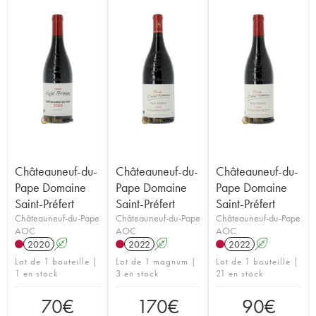
Châteauneuf-du-
Châteauneuf-du-
Châteauneuf-du-
Pape Domaine
Pape Domaine
Pape Domaine
Saint-Préfert
Saint-Préfert
Saint-Préfert
Châteauneuf-du-Pape
Châteauneuf-du-Pape
Châteauneuf-du-Pape
AOC
AOC
AOC
2020
A
2022
A
2022
A
Lot de 1 bouteille |
Lot de 1 magnum |
Lot de 1 bouteille |
1 en stock
3 en stock
21 en stock
70
€
170
€
90
€