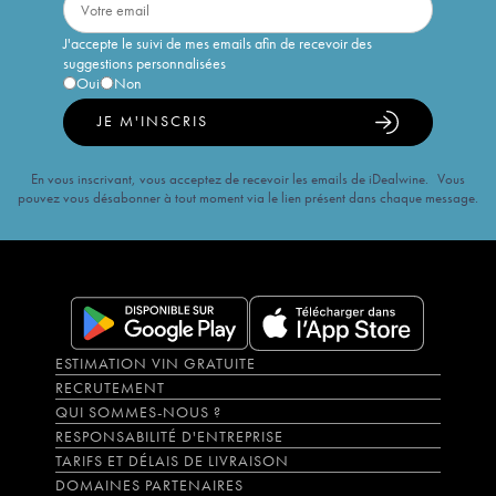
J'accepte le suivi de mes emails afin de recevoir des
suggestions personnalisées
Oui
Non
JE M'INSCRIS
En vous inscrivant, vous acceptez de recevoir les emails de iDealwine. Vous
pouvez vous désabonner à tout moment via le lien présent dans chaque message.
ESTIMATION VIN GRATUITE
RECRUTEMENT
QUI SOMMES-NOUS ?
RESPONSABILITÉ D'ENTREPRISE
TARIFS ET DÉLAIS DE LIVRAISON
DOMAINES PARTENAIRES