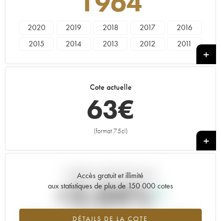
1964
2020
2019
2018
2017
2016
2015
2014
2013
2012
2011
2010
2009
2008
2007
2006
2005
2003
2001
1998
1997
Cote actuelle
1995
1992
1988
1987
1986
63
€
1985
1983
1979
1978
1964
1962
(format 75cl)
+
Tendance actuelle de la cote
Accès gratuit et illimité
+2.04%
aux statistiques de plus de 150 000 cotes
Tendance à la hausse du millésime 1964 en 2026 par rapport à
DÉTAILS DE LA COTE