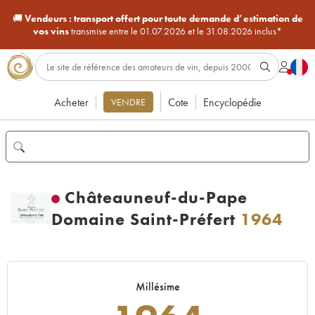
🚚
Vendeurs :
transport offert pour toute demande d’estimation de
vos vins
transmise entre le 01.07.2026 et le 31.08.2026 inclus*
Acheter
Cote
Encyclopédie
VENDRE
Châteauneuf-du-Pape
Domaine Saint-Préfert
1964
Millésime