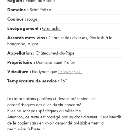
Région :
Vallée du Rhône
Domaine :
Saint Préfert
Couleur :
rouge
Encépagement :
Grenache
Accords mets-vins :
Charcuteries diverses
,
Goulash à la
hongroise
,
Aligot
Appellation :
Châteauneuf-du-Pape
Propriétaire :
Domaine Saint-Préfert
Viticulture :
biodynamique
En savoir plus...
Température de service :
16°
Les informations publiées ci-dessus présentent les
caractéristiques actuelles du vin concerné.
Elles ne sont pas spécifiques au millésime.
Attention, ce texte est protégé par un droit d'auteur. Il est interdit
de le copier sans en avoir demandé préalablement la
permission à l'auteur.